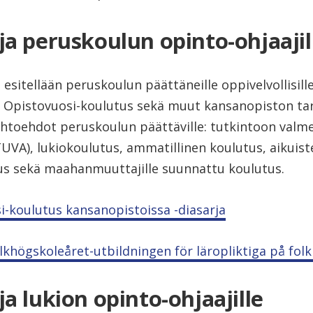
ja peruskoulun opinto-ohjaajil
 esitellään peruskoulun päättäneille oppivelvollisill
u Opistovuosi-koulutus sekä muut kansanopiston ta
ihtoehdot peruskoulun päättäville: tutkintoon valm
UVA), lukiokoulutus, ammatillinen koulutus, aikuist
s sekä maahanmuuttajille suunnattu koulutus.
i-koulutus kansanopistoissa -diasarja
lkhögskoleåret-utbildningen för läropliktiga på fol
ja lukion opinto-ohjaajille