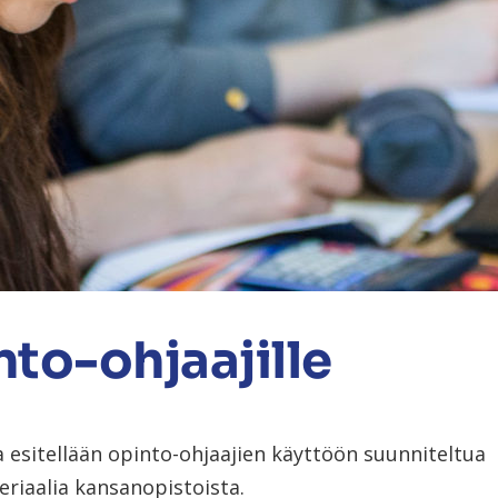
to-ohjaajille
la esitellään opinto-ohjaajien käyttöön suunniteltua
riaalia kansanopistoista.