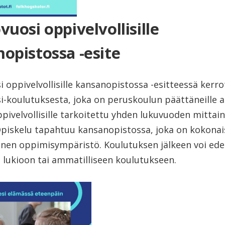
vuosi oppivelvollisille
opistossa -esite
 oppivelvollisille kansanopistossa -esitteessä kerr
-koulutuksesta, joka on peruskoulun päättäneille al
ppivelvollisille tarkoitettu yhden lukuvuoden mittai
Opiskelu tapahtuu kansanopistossa, joka on kokonai
linen oppimisympäristö. Koulutuksen jälkeen voi ede
 lukioon tai ammatilliseen koulutukseen.