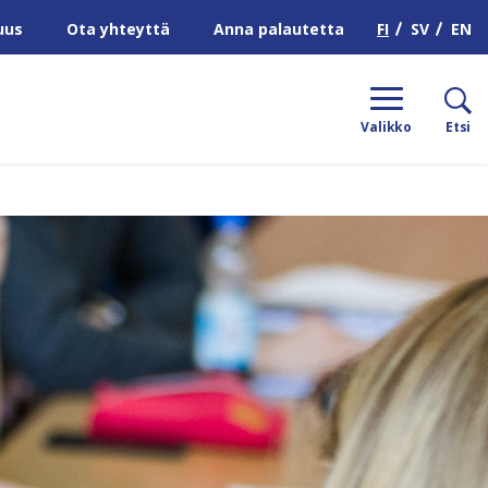
H
FI
SV
EN
uus
Ota yhteyttä
Anna palautetta
Valikko
Etsi