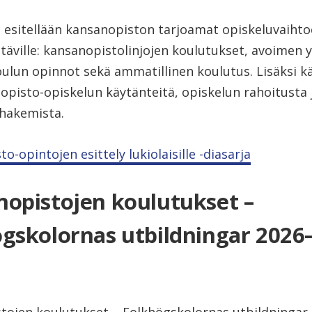
a esitellään kansanopiston tarjoamat opiskeluvaiht
täville: kansanopistolinjojen koulutukset, avoimen y
oulun opinnot sekä ammatillinen koulutus. Lisäksi 
opisto-opiskelun käytänteitä, opiskelun rahoitusta 
 hakemista.
o-opintojen esittely lukiolaisille -diasarja
opistojen koulutukset –
gskolornas utbildningar 2026–