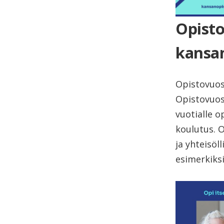
Opisto
kansan
Opistovuosi
Opistovuosi
vuotialle o
koulutus. 
ja yhteisöl
esimerkiksi