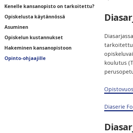
Kenelle kansanopisto on tarkoitettu?
Diasar
Opiskelusta käytännössä
Asuminen
Diasarjassa
Opiskelun kustannukset
tarkoitett
Hakeminen kansanopistoon
opiskeluva
Opinto-ohjaajille
koulutus (T
perusopetu
Opistovuos
Diaserie Fo
Diasar