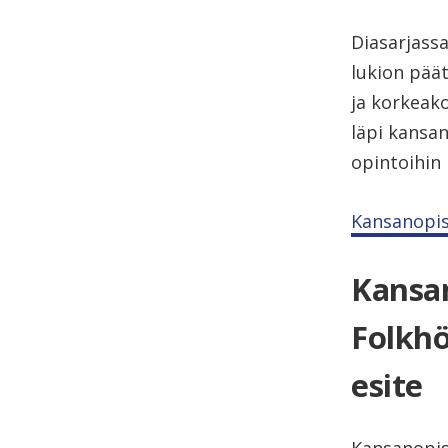
Diasarjass
lukion päät
ja korkeak
läpi kansan
opintoihin
Kansanopist
Kansan
Folkhö
esite