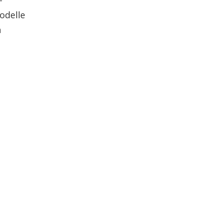
-
odelle
n