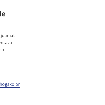
le
e
rjoamat
entava
en
khögskolor