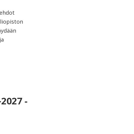
oehdot
liopiston
käydään
ja
2027 -