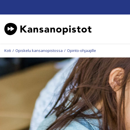
Koti
/
Opiskelu kansanopistossa
/
Opinto-ohjaajille