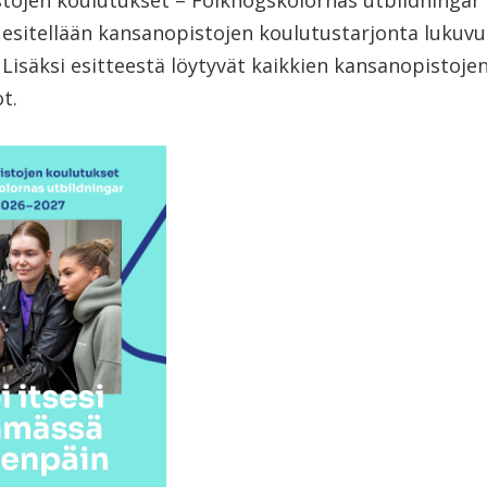
tojen koulutukset – Folkhögskolornas utbildningar 
 esitellään kansanopistojen koulutustarjonta lukuvu
Lisäksi esitteestä löytyvät kaikkien kansanopistoje
t.