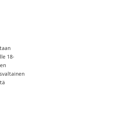
otaan
le 18-
nen
svaltainen
tä