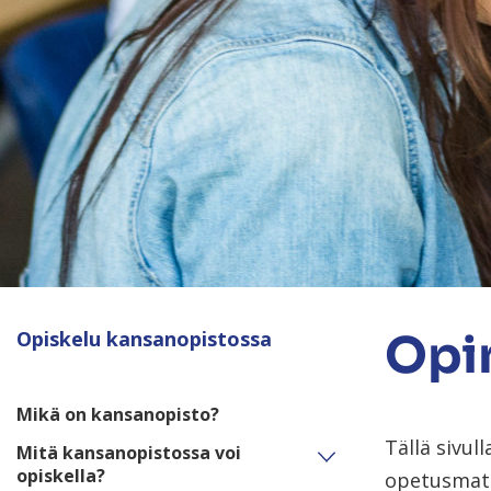
Opin
Opiskelu kansanopistossa
Mikä on kansanopisto?
Tällä sivul
Mitä kansanopistossa voi
opiskella?
opetusmate