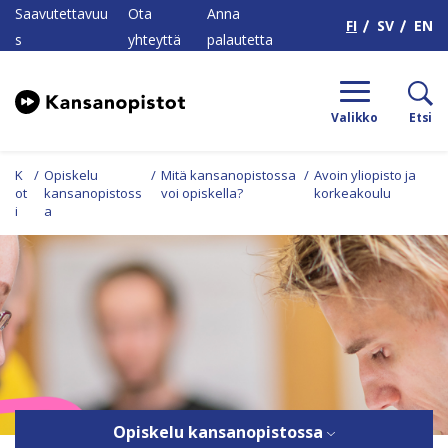
H
Saavutettavuu
Ota
Anna
FI
SV
EN
s
yhteyttä
palautetta
Valikko
Etsi
K
/
Opiskelu
/
Mitä kansanopistossa
/
Avoin yliopisto ja
ot
kansanopistoss
voi opiskella?
korkeakoulu
i
a
Opiskelu kansanopistossa