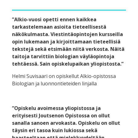
”Alkio-vuosi opetti ennen kaikkea
tarkastelemaan asioita tieteellisestä
näkökulmasta. Viestintäopintojen kursseilla
opin lukemaan ja kirjoittamaan tieteellisiä
tekstejä sekä etsimään niitä verkosta. Näitä
taitoja tarvittiin biologian väyläopintoja
tehtäessä. Sain opiskelupaikan yliopistosta.”
Helmi Suvisaari on opiskellut Alkio-opistossa
Biologian ja luonnontieteiden linjalla
”Opiskelu avoimessa yliopistossa ja
erityisesti Joutsenon Opistossa on ollut
sanalla sanoen arvokasta. Opiskelu on ollut
täysin eri tasoa kuin lukiossa sekä
haasteeltaan että mielekkyydeltään.