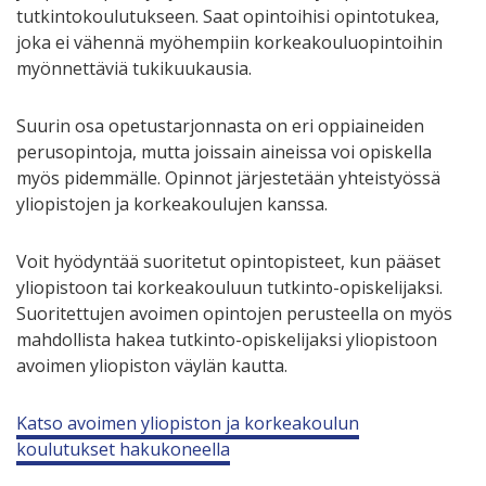
tutkintokoulutukseen. Saat opintoihisi opintotukea,
joka ei vähennä myöhempiin korkeakouluopintoihin
myönnettäviä tukikuukausia.
Suurin osa opetustarjonnasta on eri oppiaineiden
perusopintoja, mutta joissain aineissa voi opiskella
myös pidemmälle. Opinnot järjestetään yhteistyössä
yliopistojen ja korkeakoulujen kanssa.
Voit hyödyntää suoritetut opintopisteet, kun pääset
yliopistoon tai korkeakouluun tutkinto-opiskelijaksi.
Suoritettujen avoimen opintojen perusteella on myös
mahdollista hakea tutkinto-opiskelijaksi yliopistoon
avoimen yliopiston väylän kautta.
Katso avoimen yliopiston ja korkeakoulun
koulutukset hakukoneella