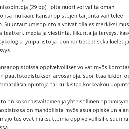
sopintoja (29 op), joita nuori voi valita oman
tonsa mukaan. Kansanopistojen tarjonta vaihtelee
n. Suuntautumisopintoja voivat olla esimerkiksi musi
a teatteri, media ja viestintä, liikunta ja terveys, kas
sykologia, ympäristö ja luonnontieteet sekä kielet j
syys.
ansanopistoissa oppivelvolliset voivat myös korotta
n päättötodistuksen arvosanoja, suorittaa lukion op
mmatillisia opintoja tai kurkistaa korkeakouluopinto
to on kokonaisvaltainen ja yhteisöllinen oppimisym
nopistossa on mahdollista myös asua opiskelun ajan
 majoitus ovat maksuttomia oppivelvollisille suunn
ssa.