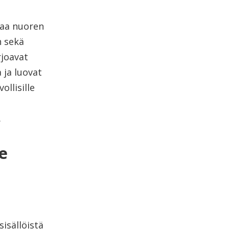
taa nuoren
n sekä
rjoavat
 ja luovat
llisille
.
le
sisällöistä