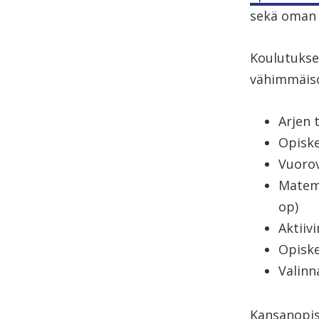
sekä oman 
Koulutukse
vähimmäis
Arjen 
Opiske
Vuorov
Matema
op)
Aktiiv
Opiske
Valinn
Kansanopist