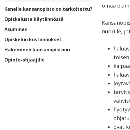
omaa eläm
Kenelle kansanopisto on tarkoitettu?
Opiskelusta käytännössä
Kansanopist
Asuminen
nuorille, jo
Opiskelun kustannukset
haluav
Hakeminen kansanopistoon
toisen
Opinto-ohjaajille
kaipaa
haluav
löytäv
tarvit
vahvis
hyötyv
ohjatu
ovat k