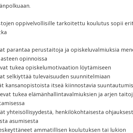
änpolkuaan.
ojen oppivelvollisille tarkoitettu koulutus sopii erit
tka
at parantaa perustaitoja ja opiskeluvalmiuksia me
 asteen opinnoissa
vat tukea opiskelumotivaation löytämiseen
at selkiyttää tulevaisuuden suunnitelmiaan
ät kansanopistoista itseä kiinnostavia suuntautumi
sevat tukea elämänhallintavalmiuksien ja arjen taito
tamisessa
ät yhteisöllisyydestä, henkilökohtaisesta ohjaukses
sta asumisesta
eskeyttäneet ammatillisen koulutuksen tai lukion