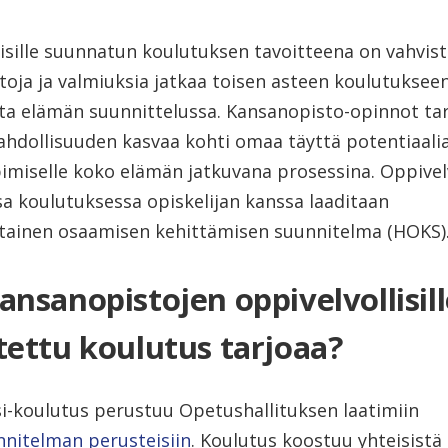
lisille suunnatun koulutuksen tavoitteena on vahvis
toja ja valmiuksia jatkaa toisen asteen koulutuksee
ta elämän suunnittelussa. Kansanopisto-opinnot ta
ahdollisuuden kasvaa kohti omaa täyttä potentiaalia
miselle koko elämän jatkuvana prosessina. Oppivelvo
a koulutuksessa opiskelijan kanssa laaditaan
tainen osaamisen kehittämisen suunnitelma (HOKS)
ansanopistojen oppivelvollisil
tettu koulutus tarjoaa?
i-koulutus perustuu Opetushallituksen laatimiin
nitelman perusteisiin
. Koulutus koostuu yhteisistä 