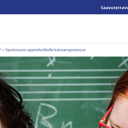
Saavutettav
?
/
Opistovuosi oppivelvollisille kansanopistoissa