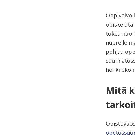
Oppivelvol
opiskelutai
tukea nuor
nuorelle m
pohjaa oppi
suunnatuss
henkilökoh
Mitä k
tarkoi
Opistovuos
opetussuun