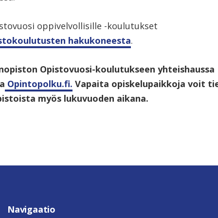
tovuosi oppivelvollisille -koulutukset
stokoulutusten hakukoneesta
.
nopiston Opistovuosi-koulutukseen yhteishaussa
sa
Opintopolku.fi.
Vapaita opiskelupaikkoja voit ti
istoista myös lukuvuoden aikana.
Navigaatio