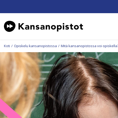
Koti
/
Opiskelu kansanopistossa
/
Mitä kansanopistossa voi opiskella