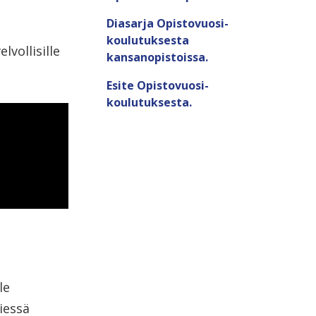
Diasarja Opistovuosi-
koulutuksesta
lvollisille
kansanopistoissa.
Esite Opistovuosi-
koulutuksesta.
le
iessä