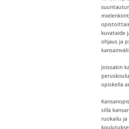
suuntautumi
mielenkiin
opistoittai
kuvataide j
ohjaus ja p
kansainväli
Joissakin k
peruskoulu
opiskella a
Kansanopis
sillä kansa
ruokailu ja
koulutukse