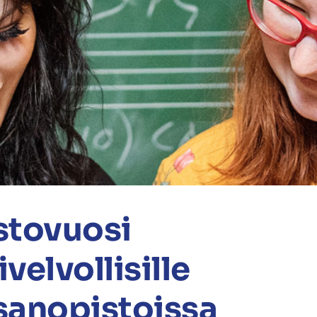
stovuosi
velvollisille
sanopistoissa