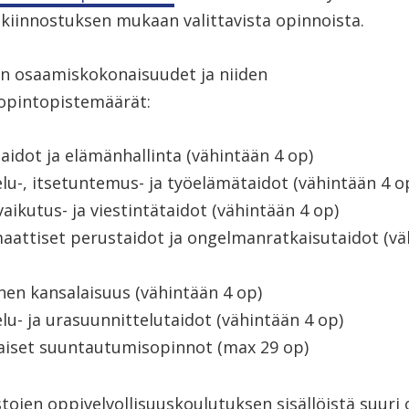
kiinnostuksen mukaan valittavista opinnoista.
n osaamiskokonaisuudet ja niiden
opintopistemäärät:
taidot ja elämänhallinta (vähintään 4 op)
lu-, itsetuntemus- ja työelämätaidot (vähintään 4 o
aikutus- ja viestintätaidot (vähintään 4 op)
attiset perustaidot ja ongelmanratkaisutaidot (vä
inen kansalaisuus (vähintään 4 op)
lu- ja urasuunnittelutaidot (vähintään 4 op)
aiset suuntautumisopinnot (max 29 op)
ojen oppivelvollisuuskoulutuksen sisällöistä suuri 