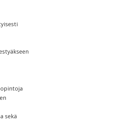
yisesti
nestyäkseen
sopintoja
jen
ta sekä