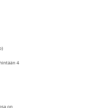
p)
hintään 4
osa on