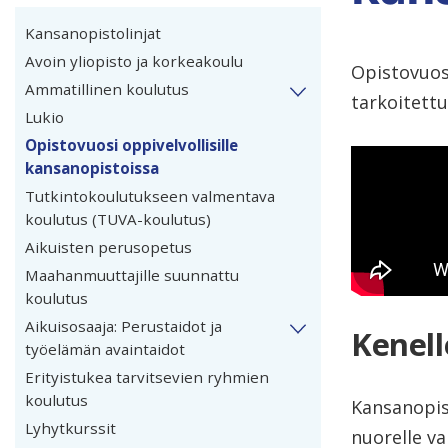
Kansanopistolinjat
Avoin yliopisto ja korkeakoulu
Opistovuosi
Ammatillinen koulutus
tarkoitett
Lukio
Opistovuosi oppivelvollisille
kansanopistoissa
Tutkintokoulutukseen valmentava
koulutus (TUVA-koulutus)
Aikuisten perusopetus
Maahanmuuttajille suunnattu
koulutus
Aikuisosaaja: Perustaidot ja
Kenell
työelämän avaintaidot
Erityistukea tarvitsevien ryhmien
koulutus
Kansanopis
Lyhytkurssit
nuorelle v