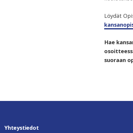
Löydät Opis
kansanopi
Hae kansa
osoittees
suoraan op
Yhteystiedot