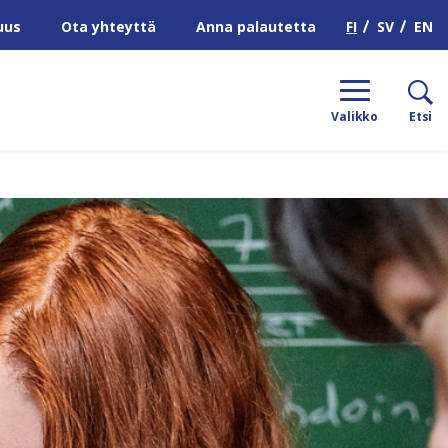
H
FI
SV
EN
uus
Ota yhteyttä
Anna palautetta
Valikko
Etsi