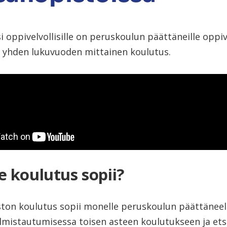
 oppivelvollisille on peruskoulun päättäneille oppive
u yhden lukuvuoden mittainen koulutus.
e koulutus sopii?
ton koulutus sopii monelle peruskoulun päättäneel
almistautumisessa toisen asteen koulutukseen ja ets