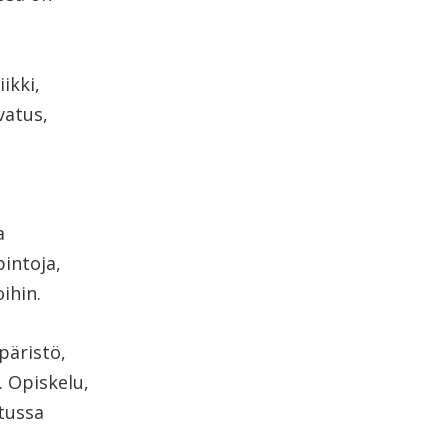
ikki,
vatus,
a
a
intoja,
ihin.
päristö,
. Opiskelu,
atussa