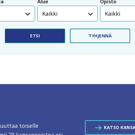
la
Alue
Opisto
Kaikki
Kaikki
ETSI
TYHJENNÄ
muuttaa toiselle
KATSO KANS
ii 73 kansanopistoa eri