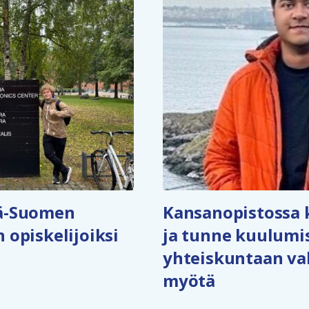
tä-Suomen
Kansanopistossa 
 opiskelijoiksi
ja tunne kuulumi
yhteiskuntaan vah
myötä