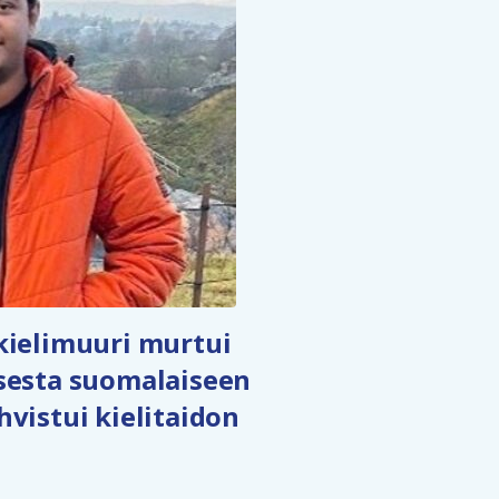
kielimuuri murtui
sesta suomalaiseen
vistui kielitaidon