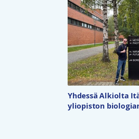
Yhdessä Alkiolta I
yliopiston biologian