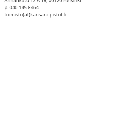
Annankatu 12 A 18, 00120 Helsinki
p. 040 145 8464
toimisto(at)kansanopistot.fi