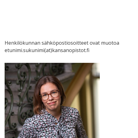
Henkilökunnan sähköpostiosoitteet ovat muotoa
etunimi.sukunimi(at)kansanopistot.fi