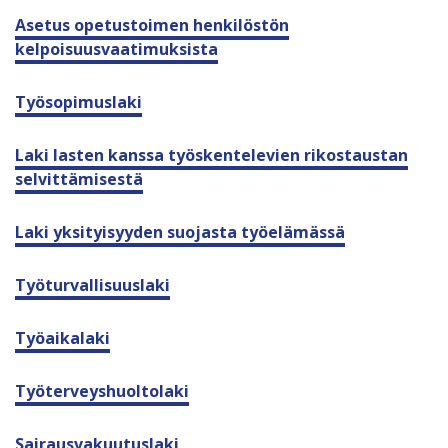
Asetus opetustoimen henkilöstön
kelpoisuusvaatimuksista
Työsopimuslaki
Laki lasten kanssa työskentelevien rikostaustan
selvittämisestä
Laki yksityisyyden suojasta työelämässä
Työturvallisuuslaki
Työaikalaki
Työterveyshuoltolaki
Sairausvakuutuslaki