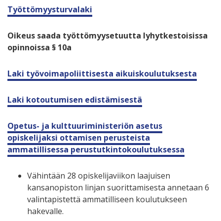
Työttömyysturvalaki
Oikeus saada työttömyysetuutta lyhytkestoisissa
opinnoissa § 10a
Laki työvoimapoliittisesta aikuiskoulutuksesta
Laki kotoutumisen edistämisestä
Opetus- ja kulttuuriministeriön asetus
opiskelijaksi ottamisen perusteista
ammatillisessa perustutkintokoulutuksessa
Vähintään 28 opiskelijaviikon laajuisen
kansanopiston linjan suorittamisesta annetaan 6
valintapistettä ammatilliseen koulutukseen
hakevalle.