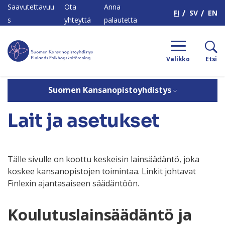
H
Saavutettavuu
Ota
Anna
FI
SV
EN
s
yhteyttä
palautetta
Valikko
Etsi
Kot
/
Suomen
/
Vaikutamm
/
Lait ja
Suomen Kansanopistoyhdistys
i
Kansanopistoyhdistys
e
asetukset
Lait ja asetukset
Tälle sivulle on koottu keskeisin lainsäädäntö, joka
koskee kansanopistojen toimintaa. Linkit johtavat
Finlexin ajantasaiseen säädäntöön.
Koulutuslainsäädäntö ja