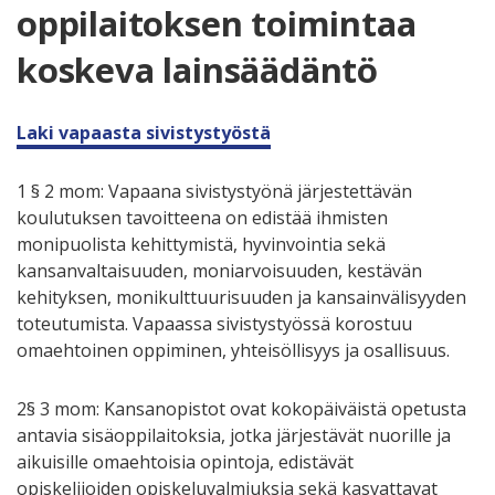
oppilaitoksen toimintaa
koskeva lainsäädäntö
Laki vapaasta sivistystyöstä
1 § 2 mom: Vapaana sivistystyönä järjestettävän
koulutuksen tavoitteena on edistää ihmisten
monipuolista kehittymistä, hyvinvointia sekä
kansanvaltaisuuden, moniarvoisuuden, kestävän
kehityksen, monikulttuurisuuden ja kansainvälisyyden
toteutumista. Vapaassa sivistystyössä korostuu
omaehtoinen oppiminen, yhteisöllisyys ja osallisuus.
2§ 3 mom: Kansanopistot ovat kokopäiväistä opetusta
antavia sisäoppilaitoksia, jotka järjestävät nuorille ja
aikuisille omaehtoisia opintoja, edistävät
opiskelijoiden opiskeluvalmiuksia sekä kasvattavat