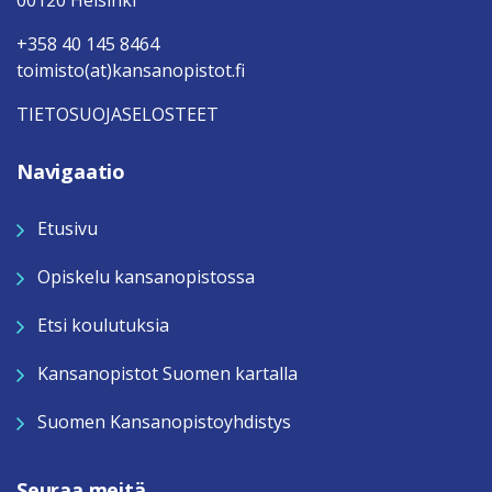
00120 Helsinki
+358 40 145 8464
toimisto(at)kansanopistot.fi
TIETOSUOJASELOSTEET
Navigaatio
Etusivu
Opiskelu kansanopistossa
Etsi koulutuksia
Kansanopistot Suomen kartalla
Suomen Kansanopistoyhdistys
Seuraa meitä