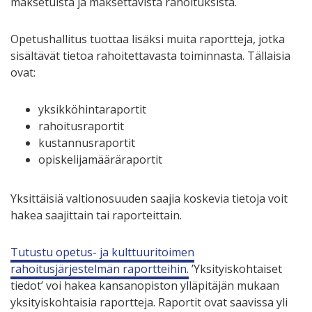
maksetuista ja maksettavista rahoituksista.
Opetushallitus tuottaa lisäksi muita raportteja, jotka
sisältävät tietoa rahoitettavasta toiminnasta. Tällaisia
ovat:
yksikköhintaraportit
rahoitusraportit
kustannusraportit
opiskelijamääräraportit
Yksittäisiä valtionosuuden saajia koskevia tietoja voit
hakea saajittain tai raporteittain.
Tutustu opetus- ja kulttuuritoimen
rahoitusjärjestelmän raportteihin.
’Yksityiskohtaiset
tiedot’ voi hakea kansanopiston ylläpitäjän mukaan
yksityiskohtaisia raportteja. Raportit ovat saavissa yli