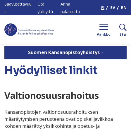
H
Saavutettavuu
Ota
Anna
FI
SV
EN
s
yhteyttä
palautetta
Valikko
Etsi
Kot
/
Suomen
/
Vaikutamm
/
Hyödylliset
Suomen Kansanopistoyhdistys
i
Kansanopistoyhdistys
e
linkit
Hyödylliset linkit
Valtionosuusrahoitus
Kansanopistojen valtionosuusrahoituksen
määräytymisen perusteena ovat opiskelijaviikkoa
kohden määrätty yksikköhinta ja opetus- ja