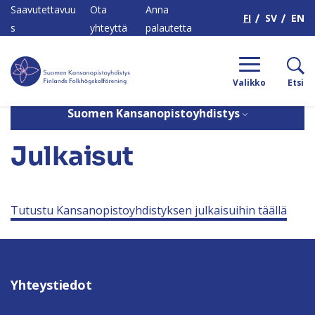
H
Saavutettavuu
Ota
Anna
FI
SV
EN
s
yhteyttä
palautetta
Valikko
Etsi
Suomen Kansanopistoyhdistys
Koti
/
Suomen Kansanopistoyhdistys
/
Kehitämme
/
Julkaisut
Julkaisut
Tutustu Kansanopistoyhdistyksen julkaisuihin täällä
Yhteystiedot