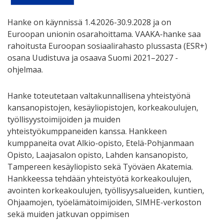
Hanke on käynnissä 1.4.2026-30.9.2028 ja on
Euroopan unionin osarahoittama. VAAKA-hanke saa
rahoitusta Euroopan sosiaalirahasto plussasta (ESR+)
osana Uudistuva ja osaava Suomi 2021–2027 -
ohjelmaa.
Hanke toteutetaan valtakunnallisena yhteistyönä
kansanopistojen, kesäyliopistojen, korkeakoulujen,
työllisyystoimijoiden ja muiden
yhteistyökumppaneiden kanssa. Hankkeen
kumppaneita ovat Alkio-opisto, Etelä-Pohjanmaan
Opisto, Laajasalon opisto, Lahden kansanopisto,
Tampereen kesäyliopisto sekä Työväen Akatemia.
Hankkeessa tehdään yhteistyötä korkeakoulujen,
avointen korkeakoulujen, työllisyysalueiden, kuntien,
Ohjaamojen, työelämätoimijoiden, SIMHE-verkoston
sekä muiden jatkuvan oppimisen