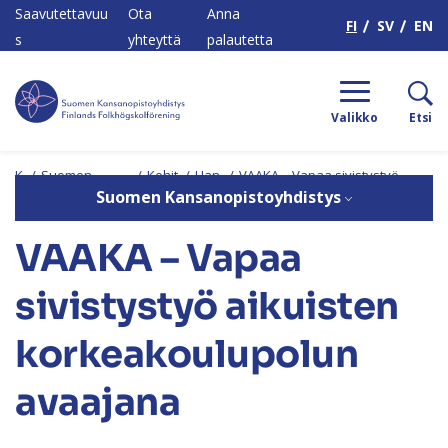
H
Saavutettavuu
Ota
Anna
FI
SV
EN
s
yhteyttä
palautetta
Valikko
Etsi
K
/
Suomen
/
Kehit
/
Han
/
VAAKA – Vapaa sivistystyö
o
Kansanopisto
ämm
kke
aikuisten korkeakoulupolun
Suomen Kansanopistoyhdistys
ti
yhdistys
e
et
avaajana
VAAKA – Vapaa
sivistystyö aikuisten
korkeakoulupolun
avaajana