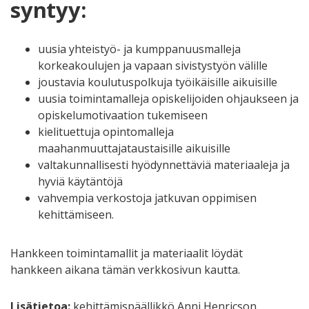
syntyy:
uusia yhteistyö- ja kumppanuusmalleja
korkeakoulujen ja vapaan sivistystyön välille
joustavia koulutuspolkuja työikäisille aikuisille
uusia toimintamalleja opiskelijoiden ohjaukseen ja
opiskelumotivaation tukemiseen
kielituettuja opintomalleja
maahanmuuttajataustaisille aikuisille
valtakunnallisesti hyödynnettäviä materiaaleja ja
hyviä käytäntöjä
vahvempia verkostoja jatkuvan oppimisen
kehittämiseen.
Hankkeen toimintamallit ja materiaalit löydät
hankkeen aikana tämän verkkosivun kautta.
Lisätietoa:
kehittämispäällikkö Anni Henricson,