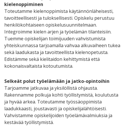
kielenoppiminen
Toteutamme kielenoppimista käytännönläheisesti,
tavoitteellisesti ja tuloksellisesti. Opiskelu perustuu
henkilökohtaiseen opiskelusuunnitelmaan.
Integroimme kielen arjen ja työelämän tilanteisiin.
Tuemme opiskelijan toimijuuden vahvistumista
yhteiskunnassa tarjoamalla vahvaa alkuvaiheen tukea
sekä laadukasta ja tavoitteellista kielenopetusta.
Edistämme sekä kielitaidon kehittymistä että
kokonaisvaltaista kotoutumista.
Selkeät polut työelämään ja jatko-opintoihin
Tarjoamme jatkuvaa ja yksilöllistä ohjausta.
Rakennamme polkuja kohti työllistymistä, koulutusta
ja hyvää arkea. Toteutamme työssäoppimista
laadukkaasti, joustavasti ja opiskelijalähtöisesti.
Vahvistamme opiskelijoiden työelämävalmiuksia ja
kestävää työllistymistä.