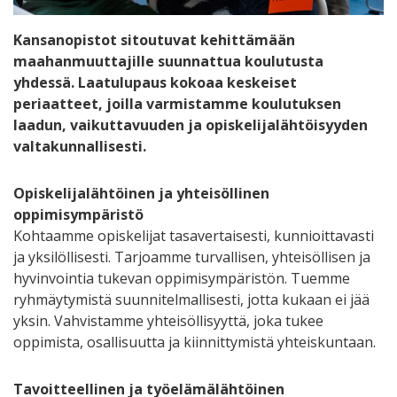
Kansanopistot sitoutuvat kehittämään
maahanmuuttajille suunnattua koulutusta
yhdessä. Laatulupaus kokoaa keskeiset
periaatteet, joilla varmistamme koulutuksen
laadun, vaikuttavuuden ja opiskelijalähtöisyyden
valtakunnallisesti.
Opiskelijalähtöinen ja yhteisöllinen
oppimisympäristö
Kohtaamme opiskelijat tasavertaisesti, kunnioittavasti
ja yksilöllisesti. Tarjoamme turvallisen, yhteisöllisen ja
hyvinvointia tukevan oppimisympäristön. Tuemme
ryhmäytymistä suunnitelmallisesti, jotta kukaan ei jää
yksin. Vahvistamme yhteisöllisyyttä, joka tukee
oppimista, osallisuutta ja kiinnittymistä yhteiskuntaan.
Tavoitteellinen ja työelämälähtöinen