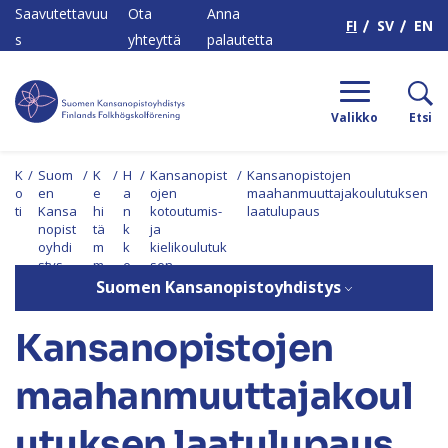
H
Saavutettavuu
Ota
Anna
FI
SV
EN
s
yhteyttä
palautetta
Valikko
Etsi
K
/
Suom
/
K
/
H
/
Kansanopist
/
Kansanopistojen
o
en
e
a
ojen
maahanmuuttajakoulutuksen
ti
Kansa
hi
n
kotoutumis-
laatulupaus
nopist
tä
k
ja
oyhdi
m
k
kielikoulutuk
stys
m
e
sen
e
et
mallintamine
Suomen Kansanopistoyhdistys
n
Kansanopistojen
maahanmuuttajakoul
utuksen laatulupaus