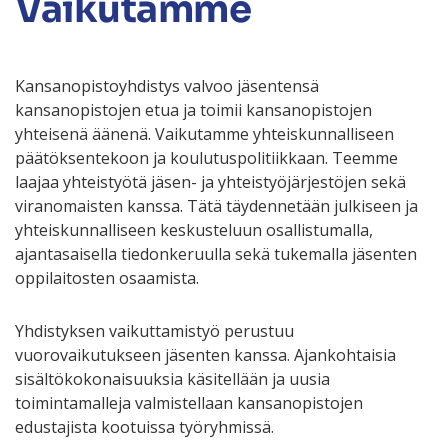
Vaikutamme
Kansanopistoyhdistys valvoo jäsentensä
kansanopistojen etua ja toimii kansanopistojen
yhteisenä äänenä. Vaikutamme yhteiskunnalliseen
päätöksentekoon ja koulutuspolitiikkaan. Teemme
laajaa yhteistyötä jäsen- ja yhteistyöjärjestöjen sekä
viranomaisten kanssa. Tätä täydennetään julkiseen ja
yhteis­kunnalliseen keskusteluun osallistumalla,
ajantasaisella tiedon­keruulla sekä tukemalla jäsenten
oppilaitosten osaamista.
Yhdistyksen vaikuttamistyö perustuu
vuorovaikutukseen jäsenten kanssa. Ajankohtaisia
sisältökokonaisuuksia käsitellään ja uusia
toimintamalleja valmistellaan kansanopistojen
edustajista kootuissa työryhmissä.