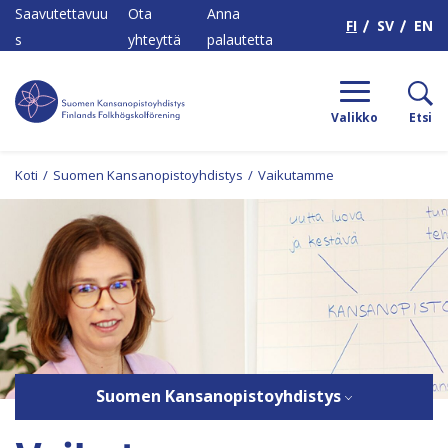
H
Saavutettavuu
Ota
Anna
FI
SV
EN
s
yhteyttä
palautetta
Valikko
Etsi
Koti
/
Suomen Kansanopistoyhdistys
/
Vaikutamme
Suomen Kansanopistoyhdistys