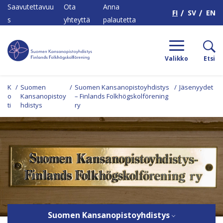
H
Saavutettavuu
Ota
Anna
FI
SV
EN
s
yhteyttä
palautetta
Valikko
Etsi
K
/
Suomen
/
Suomen Kansanopistoyhdistys
/
Jäsenyydet
o
Kansanopistoy
– Finlands Folkhögskolförening
ti
hdistys
ry
Suomen Kansanopistoyhdistys