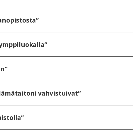
anopistosta”
kymppiluokalla”
in”
lämätaitoni vahvistuivat”
istolla”