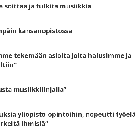
 soittaa ja tulkita musiikkia
enpäin kansanopistossa
me tekemään asioita joita halusimme ja
tiin”
ta musiikkilinjalla”
uksia yliopisto-opintoihin, nopeutti työe
rkeitä ihmisiä”