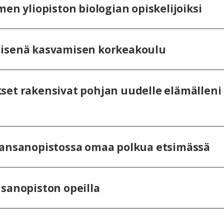
men yliopiston biologian opiskelijoiksi
misenä kasvamisen korkeakoulu
set rakensivat pohjan uudelle elämälleni
Kansanopistossa omaa polkua etsimässä
nsanopiston opeilla