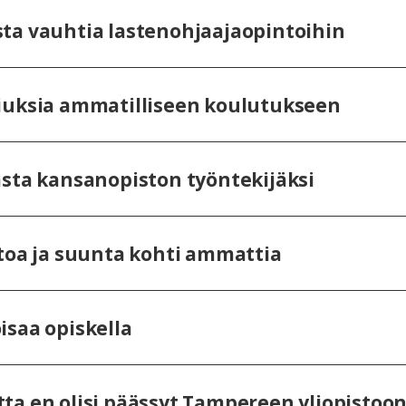
ta vauhtia lastenohjaajaopintoihin
iuksia ammatilliseen koulutukseen
asta kansanopiston työntekijäksi
itoa ja suunta kohti ammattia
isaa opiskella
ta en olisi päässyt Tampereen yliopistoon