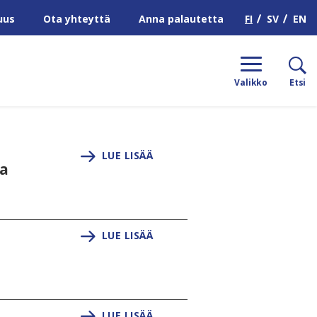
H
FI
SV
EN
uus
Ota yhteyttä
Anna palautetta
Valikko
Etsi
LUE LISÄÄ
ta
LUE LISÄÄ
LUE LISÄÄ