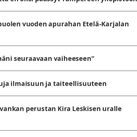
 puolen vuoden apurahan Etelä-Karjalan
äni seuraavaan vaiheeseen”
uja ilmaisuun ja taiteellisuuteen
 vankan perustan Kira Leskisen uralle