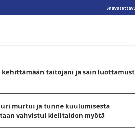
Saavutettav
 kehittämään taitojani ja sain luottamus
uri murtui ja tunne kuulumisesta
aan vahvistui kielitaidon myötä