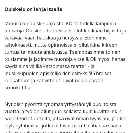
Opiskelu on lahja itselle
Minulla on opiskeluajoista JKO:lla todella lämpimiä
muistoja. Opiskelu tunneilla ei ollut koskaan hiljaista ja
vakavaa, vaan hauskaa ja hersyvää. Etenimme
tehokkaasti, mutta opinnoissa ei ollut ikinä kiireen
tuntua tai muuta ahdistusta. Tsemppasimme toinen
toisiamme ja jaoimme huonoja vitsejä. Oli myös ihanaa
käydä aina välillä katsomassa teatteri- ja
musiikkipuolen opiskelijoiden esityksiä! Yhteiset
ruokatauot ja kahvittelut olivat nekin päivän
kohokohtia.
Nyt olen pyörittänyt omaa yritystäni yli puolitoista
vuotta ja työ on ollut juuri sellaista kuin kuvittelinkin.
Saan tehdä tuotteita, jotka ovat oman tyylisiäni, ja olen
löytänyt ihmisiä, jotka ostavat niitä. On ihanaa saada
olla visuaalinen ja luova, juuri sitä mitä aina halusinkin.