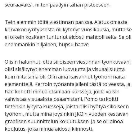
seuraavaksi, miten päädyin tähän pisteeseen.
Tein aiemmin töitä viestinnän parissa. Ajatus omasta
korvakoruyrityksestä oli kytenyt vuosikausia, mutta se
ei oikein koskaan tuntunut aidosti mahdolliselta. Se oli
enemmänkin hiljainen, hupsu haave.
Olisin halunnut, että silloiseen viestinnän työnkuvaani
olisi sisältynyt enemmän luovuutta ja visuaalisuutta
kuin mitä siinä oli. Olin aina kaivannut työhöni näitä
elementtejä. Kerroin työnantajalleni tästä toiveesta, ja
hän kehotti minua etsimään kursseja, joilla voisin
vahvistaa visuaalista osaamistani. Pomo tarkoitti
tietenkin lyhyitä kursseja, joista olisi hyötyä silloiseen
työhöni, mutta minä löysinkin JKO:n vuoden kestävän
graafisen suunnittelun koulutuksen. Ja se oli ainoa
koulutus, joka minua aidosti kiinnosti.