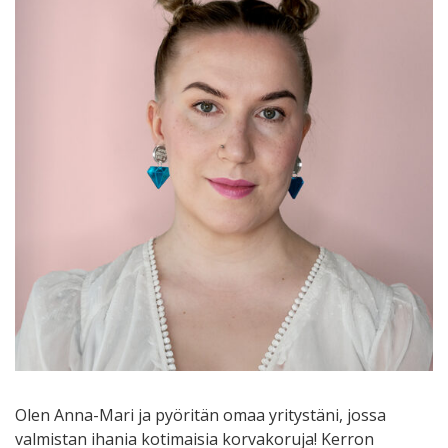
Olen Anna-Mari ja pyöritän omaa yritystäni, jossa
valmistan ihania kotimaisia korvakoruja! Kerron