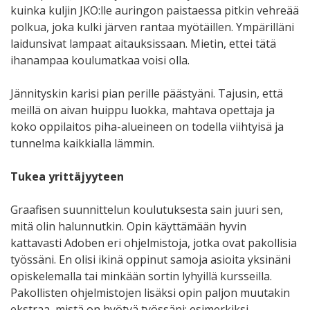
kuinka kuljin JKO:lle auringon paistaessa pitkin vehreää
polkua, joka kulki järven rantaa myötäillen. Ympärilläni
laidunsivat lampaat aitauksissaan. Mietin, ettei tätä
ihanampaa koulumatkaa voisi olla.
Jännityskin karisi pian perille päästyäni. Tajusin, että
meillä on aivan huippu luokka, mahtava opettaja ja
koko oppilaitos piha-alueineen on todella viihtyisä ja
tunnelma kaikkialla lämmin.
Tukea yrittäjyyteen
Graafisen suunnittelun koulutuksesta sain juuri sen,
mitä olin halunnutkin. Opin käyttämään hyvin
kattavasti Adoben eri ohjelmistoja, jotka ovat pakollisia
työssäni. En olisi ikinä oppinut samoja asioita yksinäni
opiskelemalla tai minkään sortin lyhyillä kursseilla.
Pakollisten ohjelmistojen lisäksi opin paljon muutakin
ekstraa, mistä on hyötyä työssäni: esimerkiksi