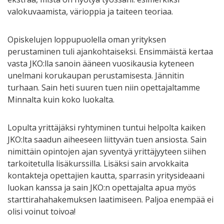
valokuvaamista, värioppia ja taiteen teoriaa.
Opiskelujen loppupuolella oman yrityksen
perustaminen tuli ajankohtaiseksi. Ensimmäistä kertaa
vasta JKO:lla sanoin ääneen vuosikausia kyteneen
unelmani korukaupan perustamisesta. Jännitin
turhaan. Sain heti suuren tuen niin opettajaltamme
Minnalta kuin koko luokalta.
Lopulta yrittäjäksi ryhtyminen tuntui helpolta kaiken
JKO:lta saadun aiheeseen liittyvän tuen ansiosta. Sain
nimittäin opintojen ajan syventyä yrittäjyyteen siihen
tarkoitetulla lisäkurssilla. Lisäksi sain arvokkaita
kontakteja opettajien kautta, sparrasin yritysideaani
luokan kanssa ja sain JKO:n opettajalta apua myös
starttirahahakemuksen laatimiseen. Paljoa enempää ei
olisi voinut toivoa!