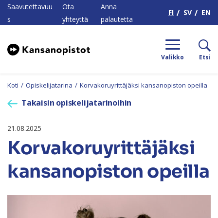
H
Saavutettavuu
Ota
Anna
FI
SV
EN
s
yhteyttä
palautetta
Valikko
Etsi
Koti
/
Opiskelijatarina
/
Korvakoruyrittäjäksi kansanopiston opeilla
Takaisin opiskelijatarinoihin
21.08.2025
Korvakoruyrittäjäksi
kansanopiston opeilla