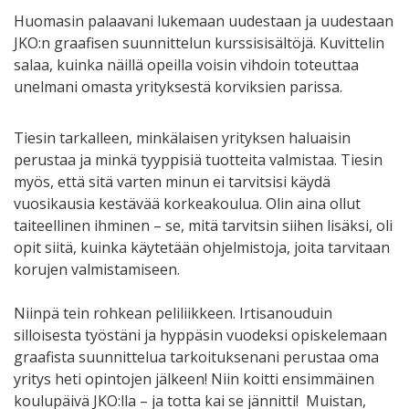
Huomasin palaavani lukemaan uudestaan ja uudestaan
JKO:n graafisen suunnittelun kurssisisältöjä. Kuvittelin
salaa, kuinka näillä opeilla voisin vihdoin toteuttaa
unelmani omasta yrityksestä korviksien parissa.
Tiesin tarkalleen, minkälaisen yrityksen haluaisin
perustaa ja minkä tyyppisiä tuotteita valmistaa. Tiesin
myös, että sitä varten minun ei tarvitsisi käydä
vuosikausia kestävää korkeakoulua. Olin aina ollut
taiteellinen ihminen – se, mitä tarvitsin siihen lisäksi, oli
opit siitä, kuinka käytetään ohjelmistoja, joita tarvitaan
korujen valmistamiseen.
Niinpä tein rohkean peliliikkeen. Irtisanouduin
silloisesta työstäni ja hyppäsin vuodeksi opiskelemaan
graafista suunnittelua tarkoituksenani perustaa oma
yritys heti opintojen jälkeen! Niin koitti ensimmäinen
koulupäivä JKO:lla – ja totta kai se jännitti! Muistan,