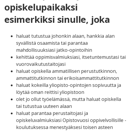
opiskelupaikaksi
esimerkiksi sinulle, joka
haluat tutustua johonkin alaan, hankkia alan
syvällistä osaamista tai parantaa
mahdollisuuksiasi jatko-opintoihin
kehittää oppimisvalmiuksiasi, itsetuntemustasi tai
vuorovaikutustaitojasi
haluat opiskella ammatillisen perustutkinnon,
ammattitutkinnon tai erikoisammattitutkinnon
haluat kokeilla yliopisto-opintojen sopivuutta ja
löytää oman reittisi yliopistoon
olet jo ollut työelämässä, mutta haluat opiskella
tai tutustua uuteen alaan
haluat parantaa perustaitojasi ja
opiskeluvalmiuksiasi Opistovuosi oppivelvollisille -
koulutuksessa menestyäksesi toisen asteen