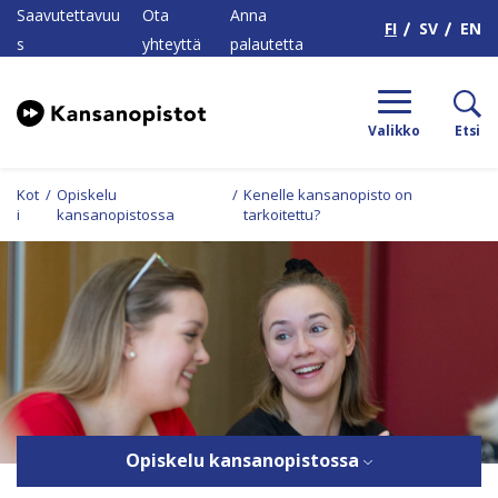
H
Saavutettavuu
Ota
Anna
FI
SV
EN
s
yhteyttä
palautetta
Valikko
Etsi
Kot
/
Opiskelu
/
Kenelle kansanopisto on
i
kansanopistossa
tarkoitettu?
Opiskelu kansanopistossa