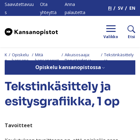
H
Saavutettavuu
Ota
Anna
FI
SV
EN
s
yhteyttä
palautetta
Valikko
Etsi
K
/
Opiskelu
/
Mitä
/
Aikuisosaaja:
/
Tekstinkäsittely
o
kansano
kansanopist
Perustaidot ja
ja
ti
pistossa
ossa voi
työelämän
esitysgrafiikka,
Opiskelu kansanopistossa
opiskella?
avaintaidot
1 op
Tekstinkäsittely ja
esitysgrafiikka, 1 op
Tavoitteet