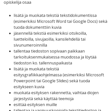
opiskelija osaa
lisätä ja muokata tekstiä tekstidokumentissa
(esimerkiksi Microsoft Word tai Google Docs) sekä
tuoda dokumenttiin kuvia
jäsennellä tekstiä esimerkiksi otsikoilla,
luetteloilla, sivujaoilla, kansilehdellä tai
sivunumeroinnilla
tallentaa tiedoston sopivaan paikkaan
tarkoituksenmukaisessa muodossa ja löytää
tiedoston ko. tallennuspaikasta
lisätä ja muokata tekstiä
esitysgrafiikkaohjelmassa (esimerkiksi Microsoft
Powerpoint tai Google Slides) sekä tuoda
esitykseen kuvia
muokata esityksen rakennetta, vaihtaa diojen
järjestystä sekä käyttää teemoja
esittää esityksen muille
tallentaa ja varmuuskopioida tekstitiedoston ja