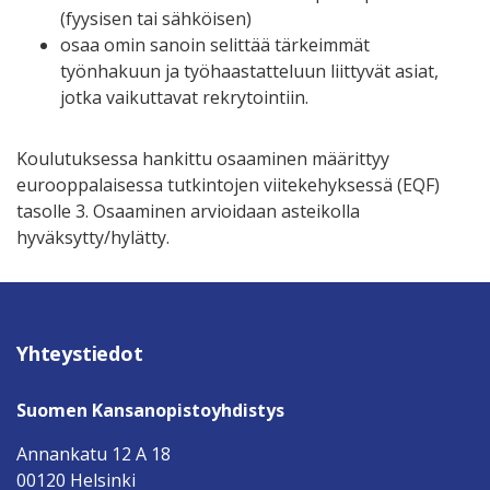
(fyysisen tai sähköisen)
osaa omin sanoin selittää tärkeimmät
työnhakuun ja työhaastatteluun liittyvät asiat,
jotka vaikuttavat rekrytointiin.
Koulutuksessa hankittu osaaminen määrittyy
eurooppalaisessa tutkintojen viitekehyksessä (EQF)
tasolle 3. Osaaminen arvioidaan asteikolla
hyväksytty/hylätty.
Yhteystiedot
Suomen Kansanopistoyhdistys
Annankatu 12 A 18
00120 Helsinki