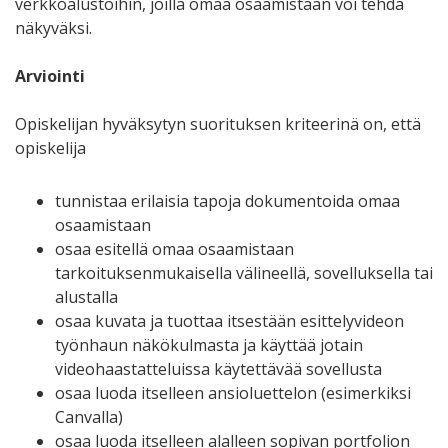
verkkoalustoihin, joilla omaa osaamistaan voi tehdä
näkyväksi.
Arviointi
Opiskelijan hyväksytyn suorituksen kriteerinä on, että
opiskelija
tunnistaa erilaisia tapoja dokumentoida omaa
osaamistaan
osaa esitellä omaa osaamistaan
tarkoituksenmukaisella välineellä, sovelluksella tai
alustalla
osaa kuvata ja tuottaa itsestään esittelyvideon
työnhaun näkökulmasta ja käyttää jotain
videohaastatteluissa käytettävää sovellusta
osaa luoda itselleen ansioluettelon (esimerkiksi
Canvalla)
osaa luoda itselleen alalleen sopivan portfolion