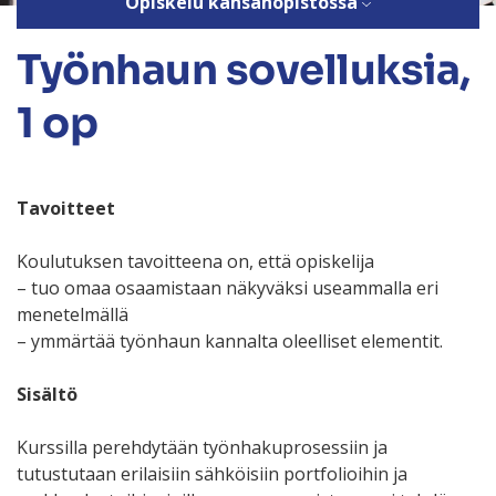
Opiskelu kansanopistossa
Työnhaun sovelluksia,
1 op
Tavoitteet
Koulutuksen tavoitteena on, että opiskelija
– tuo omaa osaamistaan näkyväksi useammalla eri
menetelmällä
– ymmärtää työnhaun kannalta oleelliset elementit.
Sisältö
Kurssilla perehdytään työnhakuprosessiin ja
tutustutaan erilaisiin sähköisiin portfolioihin ja