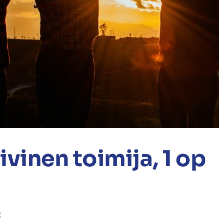
ivinen toimija, 1 op
t