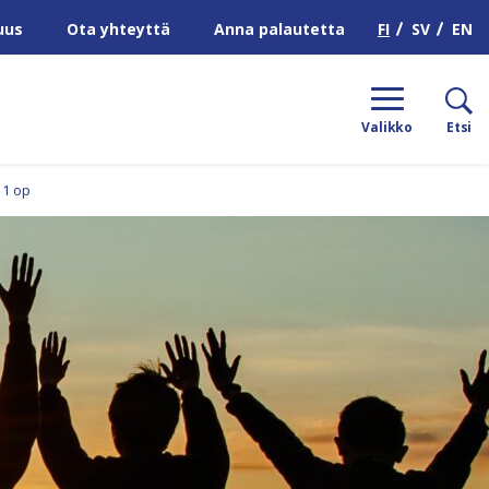
H
FI
SV
EN
uus
Ota yhteyttä
Anna palautetta
Valikko
Etsi
, 1 op