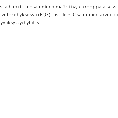
ssa hankittu osaaminen määrittyy eurooppalaisess
 viitekehyksessä (EQF) tasolle 3. Osaaminen arvioid
hyväksytty/hylätty.