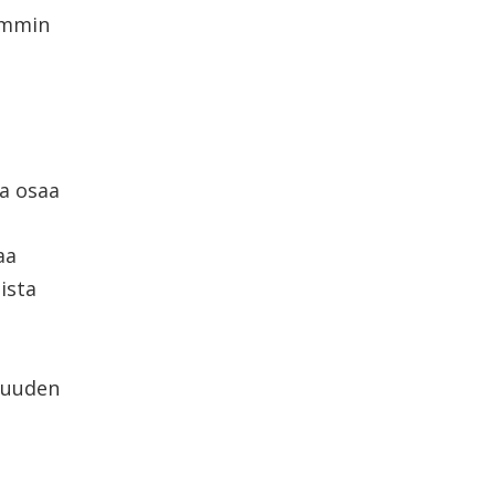
remmin
ja osaa
aa
ista
isuuden