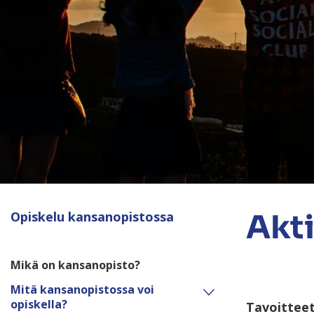
Akti
Opiskelu kansanopistossa
Mikä on kansanopisto?
Mitä kansanopistossa voi
opiskella?
Tavoittee