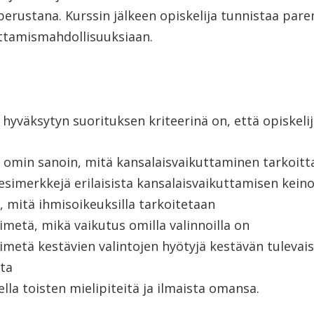
perustana. Kurssin jälkeen opiskelija tunnistaa pa
ttamismahdollisuuksiaan.
 hyväksytyn suorituksen kriteerinä on, että opiskeli
 omin sanoin, mitä kansalaisvaikuttaminen tarkoitt
esimerkkejä erilaisista kansalaisvaikuttamisen keino
, mitä ihmisoikeuksilla tarkoitetaan
imetä, mikä vaikutus omilla valinnoilla on
imetä kestävien valintojen hyötyjä kestävän tuleva
ta
lla toisten mielipiteitä ja ilmaista omansa.