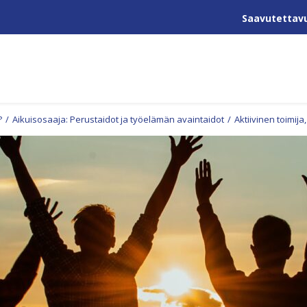
Saavutettav
?
/
Aikuisosaaja: Perustaidot ja työelämän avaintaidot
/
Aktiivinen toimija