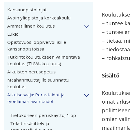
Kansanopistolinjat
Koulutuksen
Avoin yliopisto ja korkeakoulu
– tuntee k
Ammatillinen koulutus
– tuntee er
Lukio
– tietää, m
Opistovuosi oppivelvollisille
kansanopistoissa
– tiedosta
Tutkintokoulutukseen valmentava
– rohkaistu
koulutus (TUVA-koulutus)
Aikuisten perusopetus
Sisältö
Maahanmuuttajille suunnattu
koulutus
Koulutukses
Aikuisosaaja: Perustaidot ja
omat arkise
työelämän avaintaidot
poliittisee
Tietokoneen peruskäyttö, 1 op
omien valin
Tekstinkäsittely ja
maailmanla