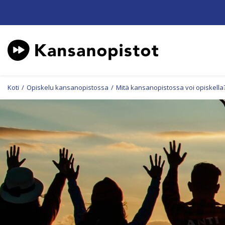
Koti
/
Opiskelu kansanopistossa
/
Mitä kansanopistossa voi opiskella