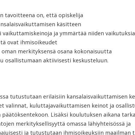
 tavoitteena on, että opiskelija
ansalaisvaikuttamisen käsitteen
i vaikuttamiskeinoja ja ymmärtää niiden vaikutuksia
itä ovat ihmisoikeudet
a oman merkityksensä osana kokonaisuutta
u osallistumaan aktiivisesti keskusteluun.
sa tutustutaan erilaisiin kansalaisvaikuttamisen ke
t valinnat, kuluttajavaikuttamisen keinot ja osalli
n päätöksentekoon. Lisäksi koulutuksen aikana tarka
tojen merkityksellisyyttä omassa lähiyhteisössä ja
ajuisesti ja tutustutaan ihmisoikeuksiin maailman 