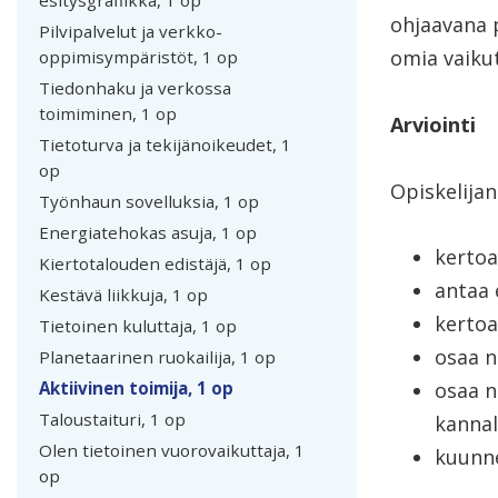
esitysgrafiikka, 1 op
ohjaavana 
Pilvipalvelut ja verkko-
omia vaiku
oppimisympäristöt, 1 op
Tiedonhaku ja verkossa
toimiminen, 1 op
Arviointi
Tietoturva ja tekijänoikeudet, 1
op
Opiskelijan
Työnhaun sovelluksia, 1 op
Energiatehokas asuja, 1 op
kertoa
Kiertotalouden edistäjä, 1 op
antaa 
Kestävä liikkuja, 1 op
kertoa
Tietoinen kuluttaja, 1 op
osaa n
Planetaarinen ruokailija, 1 op
Aktiivinen toimija, 1 op
osaa n
Taloustaituri, 1 op
kannal
Olen tietoinen vuorovaikuttaja, 1
kuunne
op