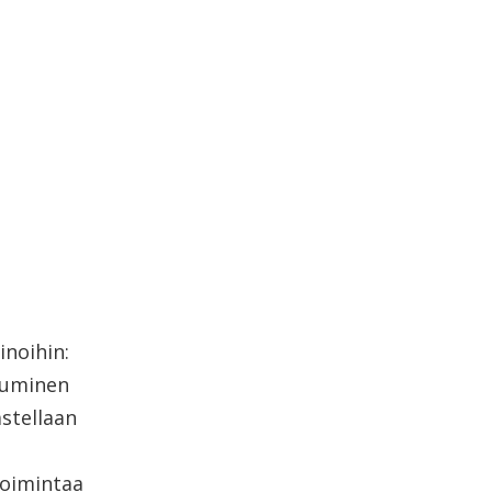
inoihin:
stuminen
stellaan
toimintaa