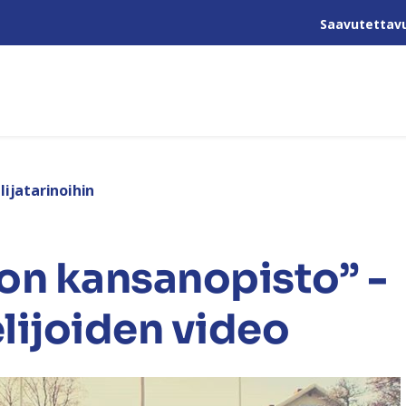
Saavutettav
lijatarinoihin
on kansanopisto” -
lijoiden video