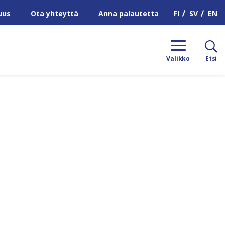
H
FI
SV
EN
uus
Ota yhteyttä
Anna palautetta
Valikko
Etsi