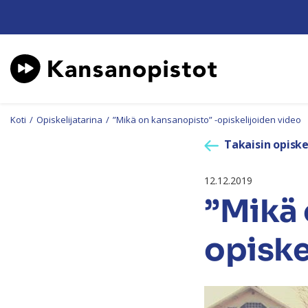
Koti
/
Opiskelijatarina
/
”Mikä on kansanopisto” -opiskelijoiden video
Takaisin opiske
12.12.2019
”Mikä 
opiske