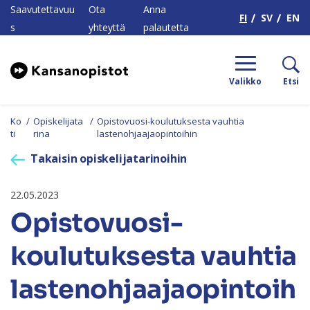
H
Saavutettavuu
Ota
Anna
FI
SV
EN
s
yhteyttä
palautetta
Valikko
Etsi
Ko
/
Opiskelijata
/
Opistovuosi-koulutuksesta vauhtia
ti
rina
lastenohjaajaopintoihin
Takaisin opiskelijatarinoihin
22.05.2023
Opistovuosi-
koulutuksesta vauhtia
lastenohjaajaopintoih