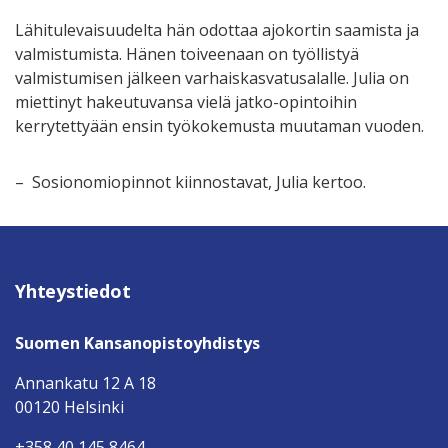
Lähitulevaisuudelta hän odottaa ajokortin saamista ja
valmistumista. Hänen toiveenaan on työllistyä
valmistumisen jälkeen varhaiskasvatusalalle. Julia on
miettinyt hakeutuvansa vielä jatko-opintoihin
kerrytettyään ensin työkokemusta muutaman vuoden.
– Sosionomiopinnot kiinnostavat, Julia kertoo.
Yhteystiedot
Suomen Kansanopistoyhdistys
Annankatu 12 A 18
00120 Helsinki
+358 40 145 8464