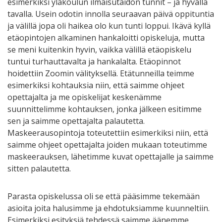
esimerkiksi yläkoulun ilmaisutaidon tunnit – ja hyvällä
tavalla. Usein odotin innolla seuraavan päivä oppituntia
ja välillä jopa oli haikea olo kun tunti loppui. Ikävä kyllä
etäopintojen alkaminen hankaloitti opiskeluja, mutta
se meni kuitenkin hyvin, vaikka välillä etäopiskelu
tuntui turhauttavalta ja hankalalta. Etäopinnot
hoidettiin Zoomin välityksellä. Etätunneilla teimme
esimerkiksi kohtauksia niin, että saimme ohjeet
opettajalta ja me opiskelijat keskenämme
suunnittelimme kohtauksen, jonka jälkeen esitimme
sen ja saimme opettajalta palautetta.
Maskeerausopintoja toteutettiin esimerkiksi niin, että
saimme ohjeet opettajalta joiden mukaan toteutimme
maskeerauksen, lähetimme kuvat opettajalle ja saimme
sitten palautetta.
Parasta opiskelussa oli se että pääsimme tekemään
asioita joita halusimme ja ehdotuksiamme kuunneltiin.
Esimerkiksi esityksiä tehdessä saimme äänemme