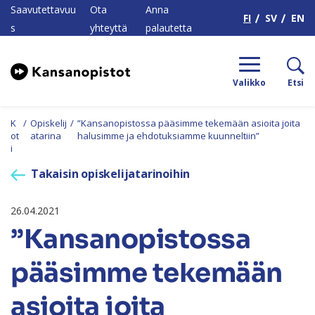
H
Saavutettavuu
Ota
Anna
FI
SV
EN
s
yhteyttä
palautetta
Valikko
Etsi
K
/
Opiskelij
/
”Kansanopistossa pääsimme tekemään asioita joita
ot
atarina
halusimme ja ehdotuksiamme kuunneltiin”
i
Takaisin opiskelijatarinoihin
26.04.2021
”Kansanopistossa
pääsimme tekemään
asioita joita