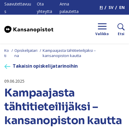
H
Saavutettavuu
Ota
Anna
FI
SV
EN
s
yhteyttä
palautetta
Valikko
Etsi
Ko
/
Opiskelijatari
/
Kampaajasta tähtitieteilijäksi –
ti
na
kansanopiston kautta
Takaisin opiskelijatarinoihin
09.06.2025
Kampaajasta
tähtitieteilijäksi –
kansanopiston kautta