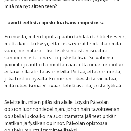
mitä mä nyt sitten teen?
Tavoitteellista opiskelua kansanopistossa
En muista, miten lopulta päätin tähdätä tähtitieteeseen,
mutta kai joku kysyi, että jos sä voisit tehdä ihan mitä
vaan, niin mitä se olisi. Lisäksi muistan isoäitini
sanoneen, että aina voi opiskella lisää. Se vähensi
paineita ja auttoi hahmottamaan, että oman urapolun
ei tarvii olla alusta asti selvillä. Riittää, että on suunta,
joka tuntuu hyvältä. Ei ihmisen oikeesti tarvii tietää,
mitä tekee isona. Voi vaan tehdä asioita, joista tykkää.
Selvittelin, miten pääsisin alalle. Löysin Päivölän
opiston luonnontiedelinjan, johon hain tavoitteenani
opiskella lukioaikoina suorittamatta jääneet pitkän
matikan ja fysiikan opinnot. Päivölän opistossa
opiskelu muuttui tavoitteelliseksi