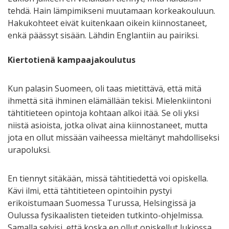
tehdä. Hain lämpimikseni muutamaan korkeakouluun.
Hakukohteet eivät kuitenkaan oikein kiinnostaneet,
enkä päässyt sisään. Lähdin Englantiin au pairiksi.
Kiertotienä kampaajakoulutus
Kun palasin Suomeen, oli taas mietittävä, että mitä
ihmettä sitä ihminen elämällään tekisi. Mielenkiintoni
tähtitieteen opintoja kohtaan alkoi itää. Se oli yksi
niistä asioista, jotka olivat aina kiinnostaneet, mutta
jota en ollut missään vaiheessa mieltänyt mahdolliseksi
urapoluksi.
En tiennyt sitäkään, missä tähtitiedettä voi opiskella.
Kävi ilmi, että tähtitieteen opintoihin pystyi
erikoistumaan Suomessa Turussa, Helsingissä ja
Oulussa fysikaalisten tieteiden tutkinto-ohjelmissa.
Samalla selvisi, että koska en ollut opiskellut lukiossa