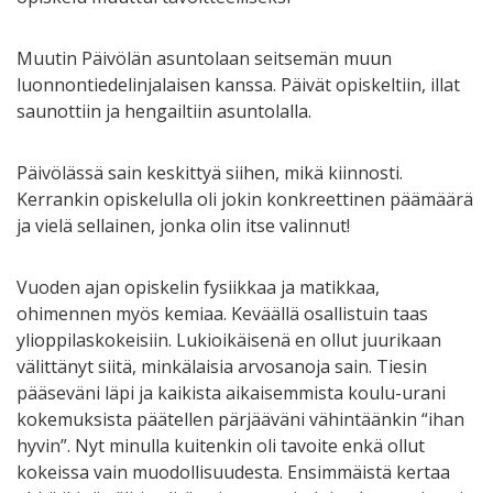
Muutin Päivölän asuntolaan seitsemän muun
luonnontiedelinjalaisen kanssa. Päivät opiskeltiin, illat
saunottiin ja hengailtiin asuntolalla.
Päivölässä sain keskittyä siihen, mikä kiinnosti.
Kerrankin opiskelulla oli jokin konkreettinen päämäärä
ja vielä sellainen, jonka olin itse valinnut!
Vuoden ajan opiskelin fysiikkaa ja matikkaa,
ohimennen myös kemiaa. Keväällä osallistuin taas
ylioppilaskokeisiin. Lukioikäisenä en ollut juurikaan
välittänyt siitä, minkälaisia arvosanoja sain. Tiesin
pääseväni läpi ja kaikista aikaisemmista koulu-urani
kokemuksista päätellen pärjääväni vähintäänkin “ihan
hyvin”. Nyt minulla kuitenkin oli tavoite enkä ollut
kokeissa vain muodollisuudesta. Ensimmäistä kertaa