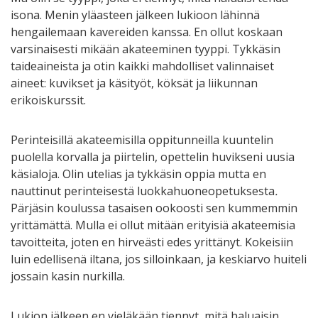
isona. Menin yläasteen jälkeen lukioon lähinnä
hengailemaan kavereiden kanssa. En ollut koskaan
varsinaisesti mikään akateeminen tyyppi. Tykkäsin
taideaineista ja otin kaikki mahdolliset valinnaiset
aineet: kuvikset ja käsityöt, köksät ja liikunnan
erikoiskurssit.
Perinteisillä akateemisilla oppitunneilla kuuntelin
puolella korvalla ja piirtelin, opettelin huvikseni uusia
käsialoja. Olin utelias ja tykkäsin oppia mutta en
nauttinut perinteisestä luokkahuoneopetuksesta
.
Pärjäsin koulussa tasaisen ookoosti sen kummemmin
yrittämättä. Mulla ei ollut mitään erityisiä akateemisia
tavoitteita, joten en hirveästi edes yrittänyt. Kokeisiin
luin edellisenä iltana, jos silloinkaan, ja keskiarvo huiteli
jossain kasin nurkilla.
Lukion jälkeen en vieläkään tiennyt, mitä haluaisin