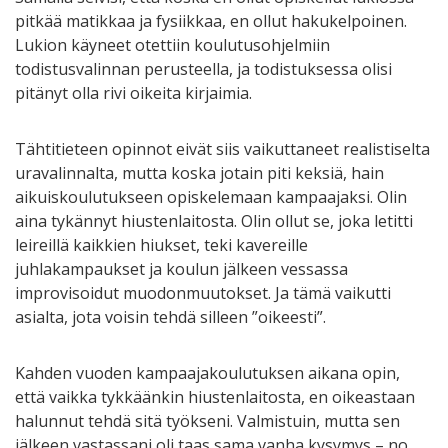
pitkää matikkaa ja fysiikkaa, en ollut hakukelpoinen.
Lukion käyneet otettiin koulutusohjelmiin
todistusvalinnan perusteella, ja todistuksessa olisi
pitänyt olla rivi oikeita kirjaimia.
Tähtitieteen opinnot eivät siis vaikuttaneet realistiselta
uravalinnalta, mutta koska jotain piti keksiä, hain
aikuiskoulutukseen opiskelemaan kampaajaksi. Olin
aina tykännyt hiustenlaitosta. Olin ollut se, joka letitti
leireillä kaikkien hiukset, teki kavereille
juhlakampaukset ja koulun jälkeen vessassa
improvisoidut muodonmuutokset. Ja tämä vaikutti
asialta, jota voisin tehdä silleen ”oikeesti”.
Kahden vuoden kampaajakoulutuksen aikana opin,
että vaikka tykkäänkin hiustenlaitosta, en oikeastaan
halunnut tehdä sitä työkseni. Valmistuin, mutta sen
jälkeen vastassani oli taas sama vanha kysymys – no