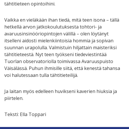
tähtitieteen opintoihini.
Vaikka en vieläkään ihan tiedä, mitä teen isona – tällä
hetkellä arvon jatkokoulutuksesta tohtori- ja
avaruusinsinööriopintojen välillä – olen löytänyt
itselleni aidosti mielenkiintoisia hommia ja sopivan
suunnan urapolulla. Valmistuin hiljattain maisteriksi
tähtitieteestä. Nyt teen työkseni tiedeviestintää
Tuorlan observatoriolla toimivassa Avaruuspuisto
Väisälässä. Puhun ihmisille siitä, että kenestä tahansa
voi halutessaan tulla tähtitieteilijä.
Ja laitan myös edelleen huvikseni kaverien hiuksia ja
piirtelen.
Teksti: Ella Toppari