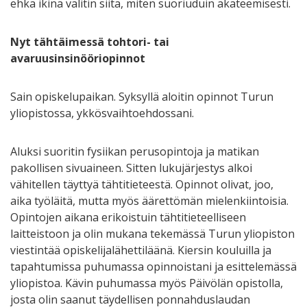
ehkä ikinä välitin siitä, miten suoriuduin akateemisesti.
Nyt tähtäimessä tohtori- tai
avaruusinsinööriopinnot
Sain opiskelupaikan. Syksyllä aloitin opinnot Turun
yliopistossa, ykkösvaihtoehdossani.
Aluksi suoritin fysiikan perusopintoja ja matikan
pakollisen sivuaineen. Sitten lukujärjestys alkoi
vähitellen täyttyä tähtitieteestä. Opinnot olivat, joo,
aika työläitä, mutta myös äärettömän mielenkiintoisia.
Opintojen aikana erikoistuin tähtitieteelliseen
laitteistoon ja olin mukana tekemässä Turun yliopiston
viestintää opiskelijalähettiläänä. Kiersin kouluilla ja
tapahtumissa puhumassa opinnoistani ja esittelemässä
yliopistoa. Kävin puhumassa myös Päivölän opistolla,
josta olin saanut täydellisen ponnahduslaudan