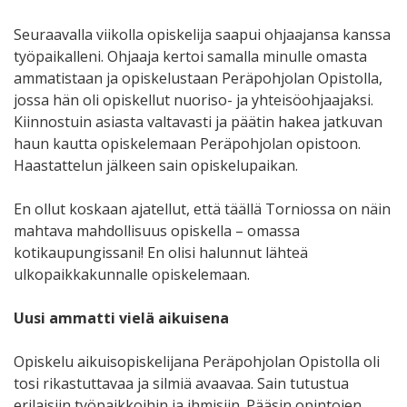
Seuraavalla viikolla opiskelija saapui ohjaajansa kanssa
työpaikalleni. Ohjaaja kertoi samalla minulle omasta
ammatistaan ja opiskelustaan Peräpohjolan Opistolla,
jossa hän oli opiskellut nuoriso- ja yhteisöohjaajaksi.
Kiinnostuin asiasta valtavasti ja päätin hakea jatkuvan
haun kautta opiskelemaan Peräpohjolan opistoon.
Haastattelun jälkeen sain opiskelupaikan.
En ollut koskaan ajatellut, että täällä Torniossa on näin
mahtava mahdollisuus opiskella – omassa
kotikaupungissani! En olisi halunnut lähteä
ulkopaikkakunnalle opiskelemaan.
Uusi ammatti vielä aikuisena
Opiskelu aikuisopiskelijana Peräpohjolan Opistolla oli
tosi rikastuttavaa ja silmiä avaavaa. Sain tutustua
erilaisiin työpaikkoihin ja ihmisiin. Pääsin opintojen