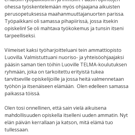
ohessa työskentelemään myös ohjaajana aikuisten
perusopetuksessa maahanmuuttajanuorten parissa.
Työpaikkani oli samassa pihapiirissä, jossa itsekin
opiskelin! Se oli mahtava työkokemus ja tunsin itseni
tarpeelliseksi.
Viimeiset kaksi työharjoitteluani tein ammattiopisto
Luovilla. Valmistuttuani nuoriso- ja yhteisöohjaajaksi
pääsin saman tien töihin Luoville TELMA-koulutuksen
ryhmään, joka on tarkoitettu erityistä tukea
tarvitseville opiskelijoille ja jossa heitä valmennetaan
työhön ja itsenäiseen elämään. Olen edelleen samassa
paikassa töissä.
Olen tosi onnellinen, että sain vielä aikuisena
mahdollisuuden opiskella itselleni uuden ammatin. Nyt
elän päivän kerrallaan ja katson, mitä elämä tuo
tullessaan.