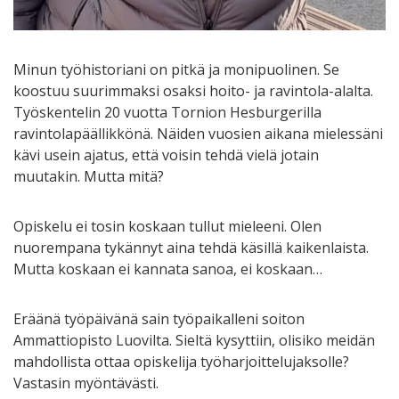
Minun työhistoriani on pitkä ja monipuolinen. Se
koostuu suurimmaksi osaksi hoito- ja ravintola-alalta.
Työskentelin 20 vuotta Tornion Hesburgerilla
ravintolapäällikkönä. Näiden vuosien aikana mielessäni
kävi usein ajatus, että voisin tehdä vielä jotain
muutakin. Mutta mitä?
Opiskelu ei tosin koskaan tullut mieleeni. Olen
nuorempana tykännyt aina tehdä käsillä kaikenlaista.
Mutta koskaan ei kannata sanoa, ei koskaan…
Eräänä työpäivänä sain työpaikalleni soiton
Ammattiopisto Luovilta. Sieltä kysyttiin, olisiko meidän
mahdollista ottaa opiskelija työharjoittelujaksolle?
Vastasin myöntävästi.