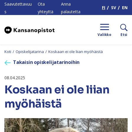
H
Saavutettavuu
Ota
Anna
FI
SV
EN
s
yhteyttä
palautetta
Valikko
Etsi
Koti
/
Opiskelijatarina
/
Koskaan ei ole liian myöhäistä
Takaisin opiskelijatarinoihin
08.04.2025
Koskaan ei ole liian
myöhäistä