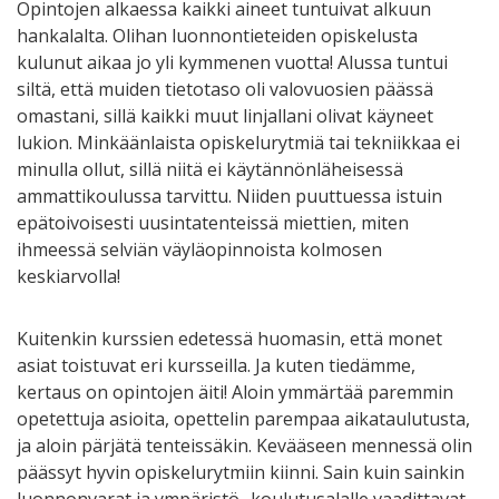
Opintojen alkaessa kaikki aineet tuntuivat alkuun
hankalalta. Olihan luonnontieteiden opiskelusta
kulunut aikaa jo yli kymmenen vuotta! Alussa tuntui
siltä, että muiden tietotaso oli valovuosien päässä
omastani, sillä kaikki muut linjallani olivat käyneet
lukion. Minkäänlaista opiskelurytmiä tai tekniikkaa ei
minulla ollut, sillä niitä ei käytännönläheisessä
ammattikoulussa tarvittu. Niiden puuttuessa istuin
epätoivoisesti uusintatenteissä miettien, miten
ihmeessä selviän väyläopinnoista kolmosen
keskiarvolla!
Kuitenkin kurssien edetessä huomasin, että monet
asiat toistuvat eri kursseilla. Ja kuten tiedämme,
kertaus on opintojen äiti! Aloin ymmärtää paremmin
opetettuja asioita, opettelin parempaa aikataulutusta,
ja aloin pärjätä tenteissäkin. Kevääseen mennessä olin
päässyt hyvin opiskelurytmiin kiinni. Sain kuin sainkin