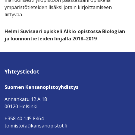
mahdollisesti yliopistoon päästessäni opiskella
ympäristötieteiden lisäksi jotain kirjoittamiseen
liittyvää.
Helmi Suvisaari opiskeli Alkio-opistossa Biologian
ja luonnontieteiden linjalla 2018–2019
Yhteystiedot
Suomen Kansanopistoyhdistys
Annankatu 12 A 18
00120 Helsinki
+358 40 145 8464
toimisto(at)kansanopistot.fi