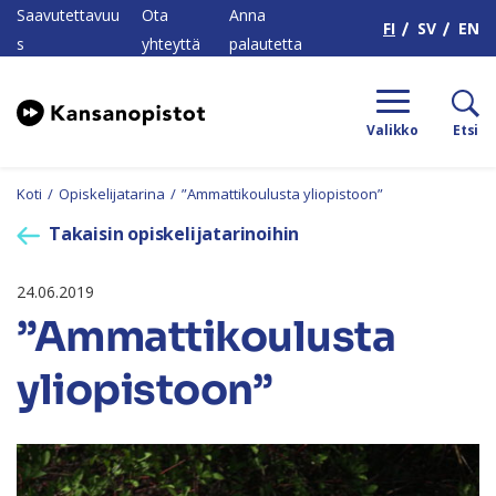
H
Saavutettavuu
Ota
Anna
FI
SV
EN
s
yhteyttä
palautetta
Valikko
Etsi
Koti
/
Opiskelijatarina
/
”Ammattikoulusta yliopistoon”
Takaisin opiskelijatarinoihin
24.06.2019
”Ammattikoulusta
yliopistoon”