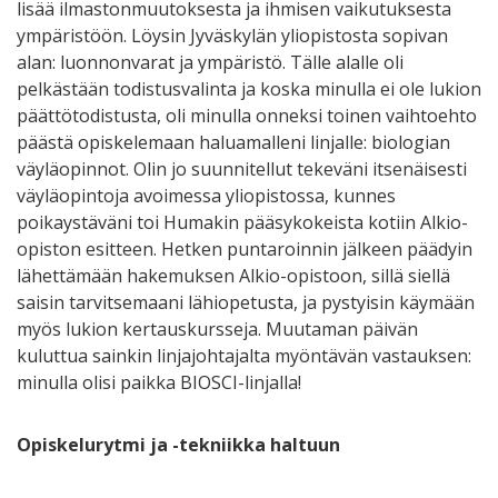
lisää ilmastonmuutoksesta ja ihmisen vaikutuksesta
ympäristöön. Löysin Jyväskylän yliopistosta sopivan
alan: luonnonvarat ja ympäristö. Tälle alalle oli
pelkästään todistusvalinta ja koska minulla ei ole lukion
päättötodistusta, oli minulla onneksi toinen vaihtoehto
päästä opiskelemaan haluamalleni linjalle: biologian
väyläopinnot. Olin jo suunnitellut tekeväni itsenäisesti
väyläopintoja avoimessa yliopistossa, kunnes
poikaystäväni toi Humakin pääsykokeista kotiin Alkio-
opiston esitteen. Hetken puntaroinnin jälkeen päädyin
lähettämään hakemuksen Alkio-opistoon, sillä siellä
saisin tarvitsemaani lähiopetusta, ja pystyisin käymään
myös lukion kertauskursseja. Muutaman päivän
kuluttua sainkin linjajohtajalta myöntävän vastauksen:
minulla olisi paikka BIOSCI-linjalla!
Opiskelurytmi ja -tekniikka haltuun