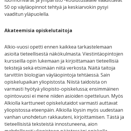
luonnonvarat ja ympäristö -koulutusalalle vaadittavat
50 op väyläopinnot tehtyä ja keskiarvokin pysyi
vaaditun yläpuolella.
Akateemisia opiskelutaitoja
Alkio-vuosi opetti ennen kaikkea tarkastelemaan
asioita tieteellisestä näkökulmasta. Viestintäopintojen
kursseilla opin lukemaan ja kirjoittamaan tieteellisiä
tekstejä sekä etsimään niitä verkosta. Näitä taitoja
tarvittiin biologian väyläopintoja tehtäessä. Sain
opiskelupaikan yliopistosta. Niistä taidoista on
varmasti hyötyä yliopisto-opiskelussa; ensimmäinen
opintovuosi ei mene niiden asioiden opetteluun. Myös
Alkiolla karttuneet opiskelutaidot varmasti auttavat
yliopistossa eteenpäin. Alkiolla löysin myös uudestaan
vanhan unohdetun rakkauteni, kirjoittamisen. Tästä ja
tieteellisistä teksteistä innostuneena, aion