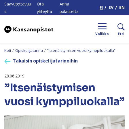
H
Saavutettavuu
Ota
Anna
FI
SV
EN
s
yhteyttä
palautetta
Valikko
Etsi
Koti
/
Opiskelijatarina
/
”Itsenäistymisen vuosi kymppiluokalla”
Takaisin opiskelijatarinoihin
28.06.2019
”Itsenäistymisen
vuosi kymppiluokalla”