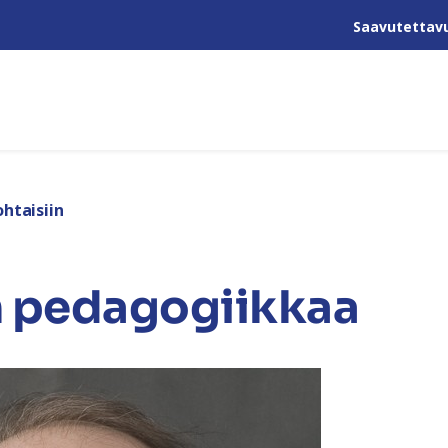
Saavutettav
htaisiin
n pedagogiikkaa