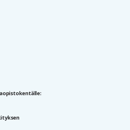
aopistokentälle:
kityksen