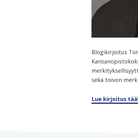
Blogikirjoitus T
Kansanopistokoko
merkityksellisyyt
sekä toivon merk
Lue kirjoitus tää