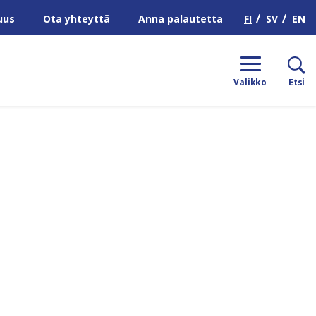
H
FI
SV
EN
uus
Ota yhteyttä
Anna palautetta
Valikko
Etsi