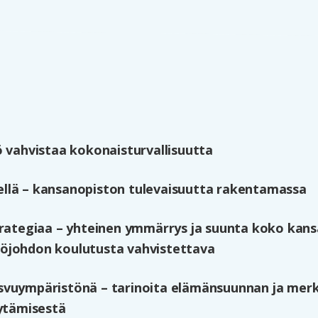
ö vahvistaa kokonaisturvallisuutta
llä – kansanopiston tulevaisuutta rakentamassa
trategiaa – yhteinen ymmärrys ja suunta koko kans
öjohdon koulutusta vahvistettava
svuympäristönä – tarinoita elämänsuunnan ja mer
öytämisestä