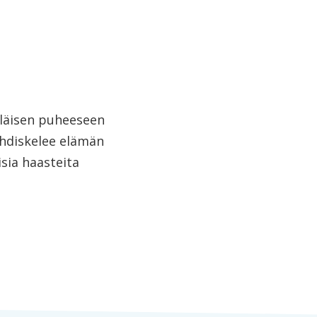
äläisen puheeseen
hdiskelee elämän
isia haasteita