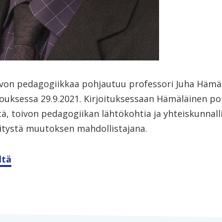
oivon pedagogiikkaa pohjautuu professori Juha Häm
uksessa 29.9.2021. Kirjoituksessaan Hämäläinen po
tä, toivon pedagogiikan lähtökohtia ja yhteiskunnall
itystä muutoksen mahdollistajana.
ltä