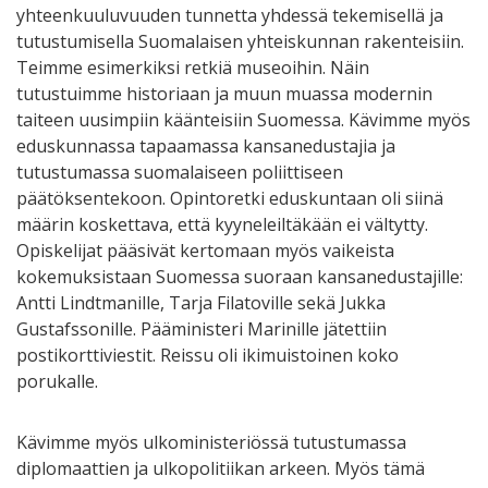
yhteenkuuluvuuden tunnetta yhdessä tekemisellä ja
tutustumisella Suomalaisen yhteiskunnan rakenteisiin.
Teimme esimerkiksi retkiä museoihin. Näin
tutustuimme historiaan ja muun muassa modernin
taiteen uusimpiin käänteisiin Suomessa. Kävimme myös
eduskunnassa tapaamassa kansanedustajia ja
tutustumassa suomalaiseen poliittiseen
päätöksentekoon. Opintoretki eduskuntaan oli siinä
määrin koskettava, että kyyneleiltäkään ei vältytty.
Opiskelijat pääsivät kertomaan myös vaikeista
kokemuksistaan Suomessa suoraan kansanedustajille:
Antti Lindtmanille, Tarja Filatoville sekä Jukka
Gustafssonille. Pääministeri Marinille jätettiin
postikorttiviestit. Reissu oli ikimuistoinen koko
porukalle.
Kävimme myös ulkoministeriössä tutustumassa
diplomaattien ja ulkopolitiikan arkeen. Myös tämä