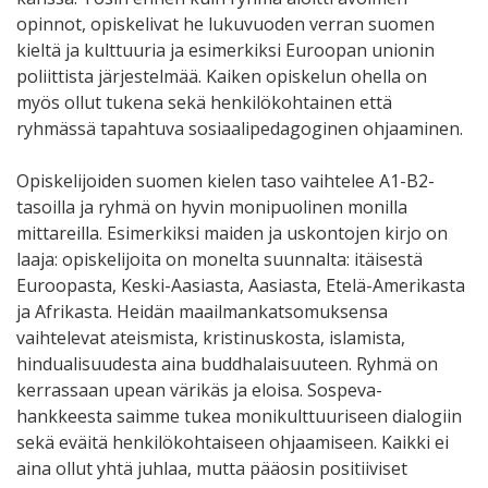
opinnot, opiskelivat he lukuvuoden verran suomen
kieltä ja kulttuuria ja esimerkiksi Euroopan unionin
poliittista järjestelmää. Kaiken opiskelun ohella on
myös ollut tukena sekä henkilökohtainen että
ryhmässä tapahtuva sosiaalipedagoginen ohjaaminen.
Opiskelijoiden suomen kielen taso vaihtelee A1-B2-
tasoilla ja ryhmä on hyvin monipuolinen monilla
mittareilla. Esimerkiksi maiden ja uskontojen kirjo on
laaja: opiskelijoita on monelta suunnalta: itäisestä
Euroopasta, Keski-Aasiasta, Aasiasta, Etelä-Amerikasta
ja Afrikasta. Heidän maailmankatsomuksensa
vaihtelevat ateismista, kristinuskosta, islamista,
hindualisuudesta aina buddhalaisuuteen. Ryhmä on
kerrassaan upean värikäs ja eloisa. Sospeva-
hankkeesta saimme tukea monikulttuuriseen dialogiin
sekä eväitä henkilökohtaiseen ohjaamiseen. Kaikki ei
aina ollut yhtä juhlaa, mutta pääosin positiiviset