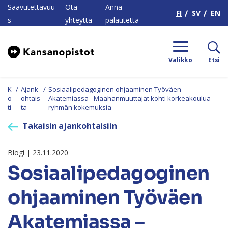
H
Saavutettavuu
Ota
Anna
FI
SV
EN
s
yhteyttä
palautetta
Valikko
Etsi
K
/
Ajank
/
Sosiaalipedagoginen ohjaaminen Työväen
o
ohtais
Akatemiassa - Maahanmuuttajat kohti korkeakoulua -
ti
ta
ryhmän kokemuksia
Takaisin ajankohtaisiin
Blogi | 23.11.2020
Sosiaalipedagoginen
ohjaaminen Työväen
Akatemiassa –