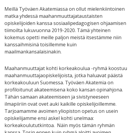
Meillä Työväen Akatemiassa on ollut mielenkiintoinen
matka yhdessä maahanmuuttajataustaisten
opiskelijoiden kanssa sosiaalipedagogisen ohjaamisen
tiimoilta lukuvuonna 2019-2020. Tämä yhteinen
kokemus opetti meille paljon meistä itsestämme niin
kanssaihmisinä toisillemme kuin
maailmankansalaisinakin.
Maahanmuuttajat kohti korkeakoulua -ryhmä koostuu
maahanmuuttajaopiskelijoista, jotka haluavat päästä
korkeakouluun Suomessa. Työväen Akatemia on
profiloitunut akateemisena koko kansan opinahjona.
Tähän samaan akateemiseen ja sivistyneeseen
ilmapiiriin ovat ovet auki kaikille opiskelijoillemme.
Tarjoamamme avoimen yliopiston opetus on usein
opiskelijamme ensi askel kohti unelmaa:
korkeakoulututkintoa. Näin myös tämän ryhmän
kanssa. Tosin ennen kuin ryhmä aloitti avoimen