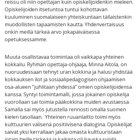
reissu oli niin opettajan kuin opiskelijoidenkin mieleen.
Opiskelijoiden itsetuntoa tuntui kohottavan
kuuluminen suomalaiseen yhteiskuntaan tällaistenkin
muodollisten tapaamisten kautta. Yhdenvertaisuus
onkin meillä tärkeä arvo jokapäiväisessä
opetuksessamme.
Muuta osallistavaa toimintaa oli vaikkapa yhteinen
kokkailu. Ryhmän opettaja-ohjaaja, Minna Aitola, on
nuoruudessaan tehnyt uran kokkina ja halusi yhdistää
kokkauksen ilot ja sosiaalipedagogisen ohjaamisen
osa-alueen ”juhlitaan yhdessä” omien opiskelijoidensa
kanssa. Syntyi toimintamalli, jossa jokainen opiskelija
vuorollaan sai toimia pääkokkina muiden avustaessa.
Samalla sai myös jutustella rennosti omalla suomen
kielen tasollaan. Yhteinen ruuanlaitto toimi myös
kulttuurien välisenä positiivisena dialogina. Opiskelijat
saivat yksi kerrallaan jakaa omasta kulttuuristaan
jotain heille tärkeää ja kaikista oli hauska syödä