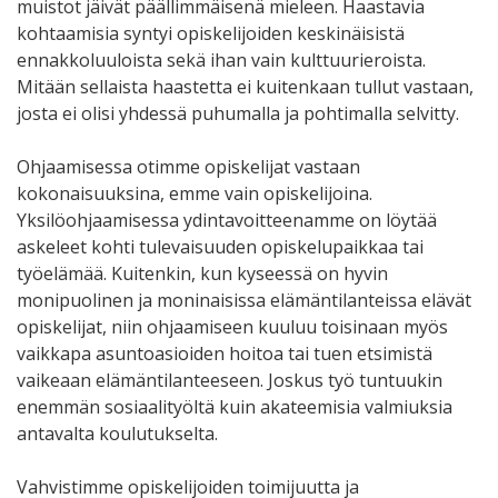
muistot jäivät päällimmäisenä mieleen. Haastavia
kohtaamisia syntyi opiskelijoiden keskinäisistä
ennakkoluuloista sekä ihan vain kulttuurieroista.
Mitään sellaista haastetta ei kuitenkaan tullut vastaan,
josta ei olisi yhdessä puhumalla ja pohtimalla selvitty.
Ohjaamisessa otimme opiskelijat vastaan
kokonaisuuksina, emme vain opiskelijoina.
Yksilöohjaamisessa ydintavoitteenamme on löytää
askeleet kohti tulevaisuuden opiskelupaikkaa tai
työelämää. Kuitenkin, kun kyseessä on hyvin
monipuolinen ja moninaisissa elämäntilanteissa elävät
opiskelijat, niin ohjaamiseen kuuluu toisinaan myös
vaikkapa asuntoasioiden hoitoa tai tuen etsimistä
vaikeaan elämäntilanteeseen. Joskus työ tuntuukin
enemmän sosiaalityöltä kuin akateemisia valmiuksia
antavalta koulutukselta.
Vahvistimme opiskelijoiden toimijuutta ja