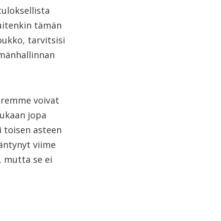
uloksellista
kuitenkin tämän
ukko, tarvitsisi
ämänhallinnan
oremme voivat
mukaan jopa
i toisen asteen
ääntynyt viime
, mutta se ei