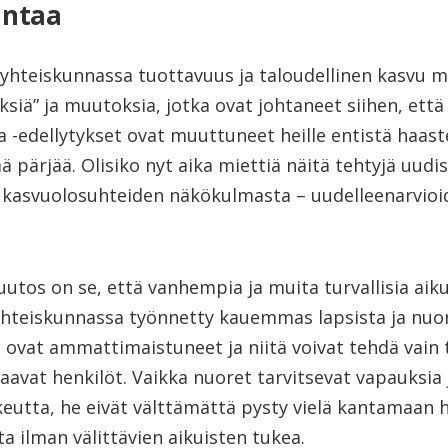
intaa
hteiskunnassa tuottavuus ja taloudellinen kasvu 
siä” ja muutoksia, jotka ovat johtaneet siihen, että
 -edellytykset ovat muuttuneet heille entistä haast
ää pärjää. Olisiko nyt aika miettiä näitä tehtyjä uud
n kasvuolosuhteiden näkökulmasta – uudelleenarvioi
utos on se, että vanhempia ja muita turvallisia aikui
yhteiskunnassa työnnetty kauemmas lapsista ja nuor
t ovat ammattimaistuneet ja niitä voivat tehdä vain 
aavat henkilöt. Vaikka nuoret tarvitsevat vapauksia 
utta, he eivät välttämättä pysty vielä kantamaan h
a ilman välittävien aikuisten tukea.