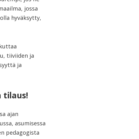
umaailma, jossa
olla hyväksytty,
ikuttaa
, tiiviiden ja
syyttä ja
tilaus!
sa ajan
lussa, asumisessa
den pedagogista