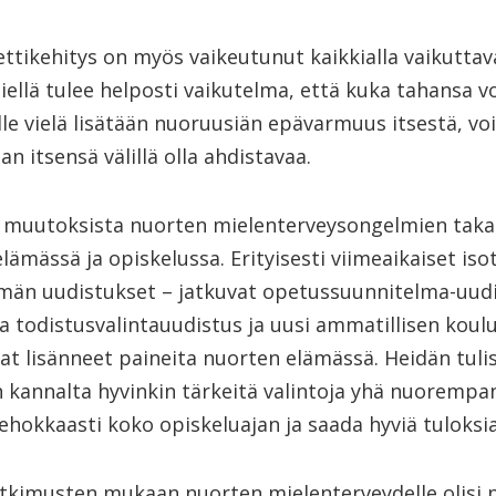
ttikehitys on myös vaikeutunut kaikkialla vaikutta
iellä tulee helposti vaikutelma, että kuka tahansa vo
le vielä lisätään nuoruusiän epävarmuus itsestä, voi
n itsensä välillä olla ahdistavaa.
 muutoksista nuorten mielenterveysongelmien taka
lämässä ja opiskelussa. Erityisesti viimeaikaiset iso
lmän uudistukset – jatkuvat opetussuunnitelma-uudi
va todistusvalintauudistus ja uusi ammatillisen kou
at lisänneet paineita nuorten elämässä. Heidän tulis
kannalta hyvinkin tärkeitä valintoja yhä nuorempana
 tehokkaasti koko opiskeluajan ja saada hyviä tuloksia
utkimusten mukaan nuorten mielenterveydelle olisi 