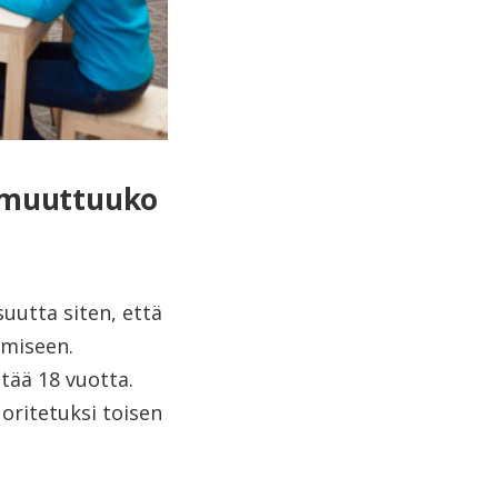
i muuttuuko
uutta siten, että
ymiseen.
ttää 18 vuotta.
uoritetuksi toisen