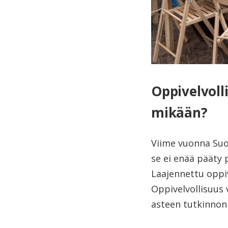
Oppivelvoll
mikään?
Viime vuonna Suom
se ei enää pääty 
Laajennettu oppiv
Oppivelvollisuus 
asteen tutkinnon 