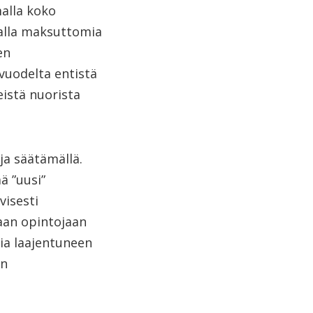
alla koko
malla maksuttomia
en
 vuodelta entistä
eistä nuorista
ja säätämällä.
ä ”uusi”
visesti
aan opintojaan
ia laajentuneen
in