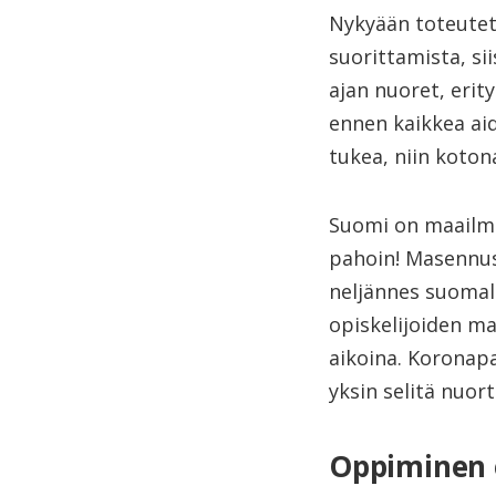
Nykyään toteutett
suorittamista, si
ajan nuoret, erit
ennen kaikkea aid
tukea, niin koton
Suomi on maailm
pahoin! Masennus
neljännes suomala
opiskelijoiden ma
aikoina. Koronapa
yksin selitä nuor
Oppiminen e