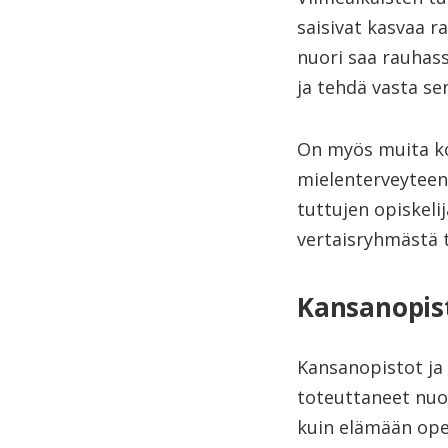
saisivat kasvaa r
nuori saa rauhass
ja tehdä vasta se
On myös muita kou
mielenterveyteen. 
tuttujen opiskeli
vertaisryhmästä 
Kansanopist
Kansanopistot ja
toteuttaneet nuo
kuin elämään opet