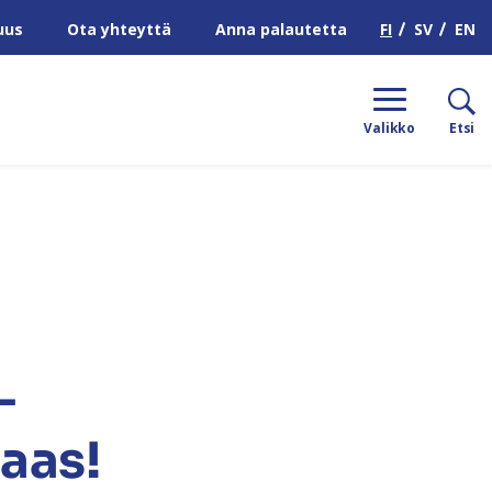
H
FI
SV
EN
uus
Ota yhteyttä
Anna palautetta
Valikko
Etsi
–
aas!