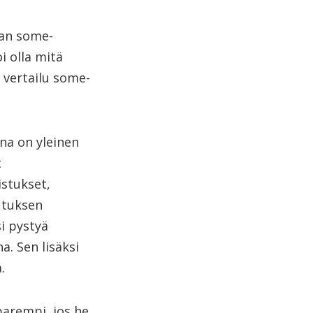
van some-
i olla mitä
 vertailu some-
na on yleinen
t
stukset,
lutuksen
i pystyä
. Sen lisäksi
.
parempi, jos he