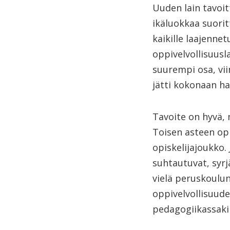
Uuden lain tavoi
ikäluokkaa suori
kaikille laajennet
oppivelvollisuusla
suurempi osa, vii
jätti kokonaan ha
Tavoite on hyvä, 
Toisen asteen op
opiskelijajoukko. 
suhtautuvat, syr
vielä peruskoulu
oppivelvollisuude
pedagogiikassaki