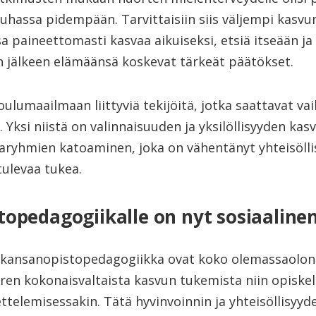
auhassa pidempään. Tarvittaisiin siis väljempi kasv
a paineettomasti kasvaa aikuiseksi, etsiä itseään ja 
n jälkeen elämäänsä koskevat tärkeät päätökset.
lumaailmaan liittyviä tekijöitä, jotka saattavat va
Yksi niistä on valinnaisuuden ja yksilöllisyyden kasvu
jaryhmien katoaminen, joka on vähentänyt yhteisölli
tulevaa tukea.
opedagogiikalle on nyt sosiaalinen 
 kansanopistopedagogiikka ovat koko olemassaolon
ren kokonaisvaltaista kasvun tukemista niin opiske
telemisessakin. Tätä hyvinvoinnin ja yhteisöllisyy