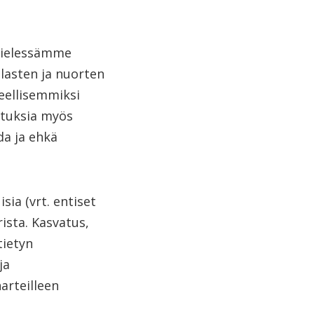
mielessämme
 lasten ja nuorten
eellisemmiksi
istuksia myös
da ja ehkä
sia (vrt. entiset
ista. Kasvatus,
tietyn
ja
arteilleen