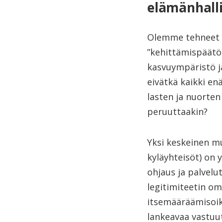
elämänhall
Olemme tehneet y
”kehittämispäätök
kasvuympäristö ja
eivätkä kaikki en
lasten ja nuorte
peruuttaakin?
Yksi keskeinen mu
kyläyhteisöt) on 
ohjaus ja palvelu
legitimiteetin om
itsemääräämisoike
lankeavaa vastuut