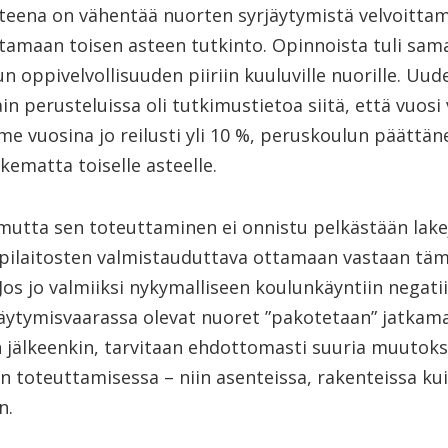
tteena on vähentää nuorten syrjäytymistä velvoittam
ttamaan toisen asteen tutkinto. Opinnoista tuli sa
un oppivelvollisuuden piiriin kuuluville nuorille. Uud
in perusteluissa oli tutkimustietoa siitä, että vuosi
me vuosina jo reilusti yli 10 %, peruskoulun päättän
kematta toiselle asteelle.
mutta sen toteuttaminen ei onnistu pelkästään lake
pilaitosten valmistauduttava ottamaan vastaan täm
Jos jo valmiiksi nykymalliseen koulunkäyntiin negatii
jäytymisvaarassa olevat nuoret ”pakotetaan” jatkam
n jälkeenkin, tarvitaan ehdottomasti suuria muutoks
n toteuttamisessa – niin asenteissa, rakenteissa ku
n.