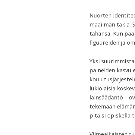
Nuorten identitee
maailman takia. S
tahansa. Kun pääl
figuureiden ja oma
Yksi suurimmista
paineiden kasvu e
koulutusjärjeste
lukiolaisia koske
lainsäädäntö – ov
tekemään elämän 
pitäisi opiskella
Viimeaikaisten t