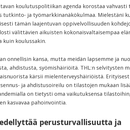
avan koulutuspolitiikan agenda korostaa vahvasti t
is tutkinto- ja työmarkkinanäkökulmaa. Mielestäni 
yisesti tämän laajentuvan oppivelvollisuuden kohdejo
osti välittävien aikuisten kokonaisvaltaisempaa el
a kuin koulussakin.
an onnellisin kansa, mutta meidän lapsemme ja nu
ta, ahdistusta, syömishäiriöitä. THL:n selvitysten 
isnuorista kärsii mielenterveyshäiriöistä. Erityisest
sennus- ja ahdistusoireilu on tilastojen mukaan lis
ndemialla on tietysti oma vaikutuksensa tilastoihin
ten kasvavaa pahoinvointia.
dellyttää perusturvallisuutta ja