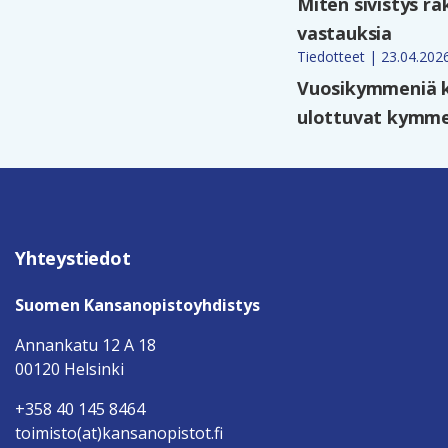
Miten sivistys ra
vastauksia
Tiedotteet | 23.04.202
Vuosikymmeniä k
ulottuvat kymmen
Yhteystiedot
Suomen Kansanopistoyhdistys
Annankatu 12 A 18
00120 Helsinki
+358 40 145 8464
toimisto(at)kansanopistot.fi