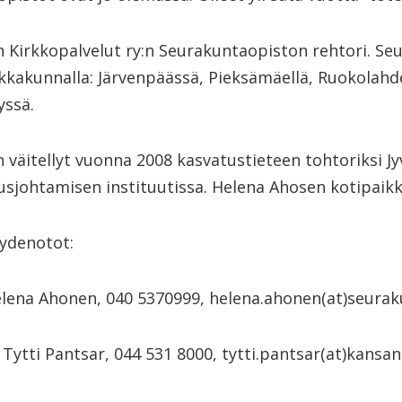
 Kirkkopalvelut ry:n Seurakuntaopiston rehtori. Se
aikkakunnalla: Järvenpäässä, Pieksämäellä, Ruokolahde
yssä.
väitellyt vuonna 2008 kasvatustieteen tohtoriksi Jy
usjohtamisen instituutissa. Helena Ahosen kotipaik
eydenotot:
lena Ahonen, 040 5370999, helena.ahonen(at)seuraku
Tytti Pantsar, 044 531 8000, tytti.pantsar(at)kansan