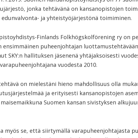
ujärjestö, jonka tehtävänä on kansanopistojen toi
 edunvalvonta- ja yhteistyöjärjestönä toimiminen.
stoyhdistys-Finlands Folkhögskolförening ry on pe
 ensimmäinen puheenjohtajan luottamustehtävään v
t SKY:n hallituksen jäsenenä yhtäjaksoisesti vuode
 varapuheenjohtajana vuodesta 2010.
tehtävä on mielestäni hieno mahdollisuus olla muk
tusjärjestelmää ja erityisesti kansanopistojen asem
 maisemaikkuna Suomen kansan sivistyksen alkujuur
oa myös se, että siirtymällä varapuheenjohtajasta p