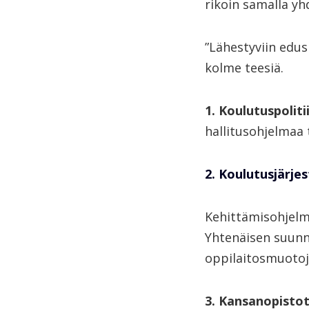
rikoin samalla yh
”Lähestyviin edus
kolme teesiä.
1. Koulutuspoliti
hallitusohjelmaa 
2. Koulutusjärje
Kehittämisohjelma
Yhtenäisen suunn
oppilaitosmuotoje
3. Kansanopisto