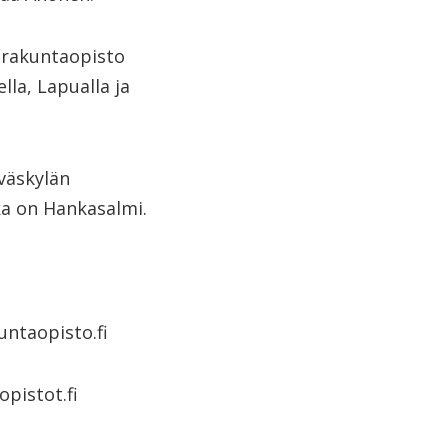
urakuntaopisto
lla, Lapualla ja
väskylän
ka on Hankasalmi.
ntaopisto.fi
opistot.fi