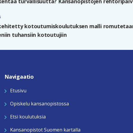
kentaa turvallisuutta? Kansanopistojen rehtoripäivi
6
ehitetty kotoutumiskoulutuksen malli romutetaan
iin tuhansiin kotoutujiin
Navigaatio
Etusivu
Opiskelu kansanopistossa
Etsi koulutuksia
Kansanopistot Suomen kartalla