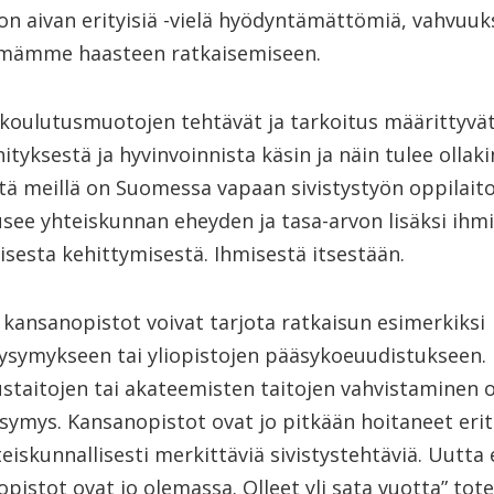
 on aivan erityisiä -vielä hyödyntämättömiä, vahvuu
lmämme haasteen ratkaisemiseen.
 koulutusmuotojen tehtävät ja tarkoitus määrittyvä
hityksestä ja hyvinvoinnista käsin ja näin tulee ollak
ttä meillä on Suomessa vapaan sivistystyön oppilaito
see yhteiskunnan eheyden ja tasa-arvon lisäksi ihmi
sesta kehittymisestä. Ihmisestä itsestään.
ä kansanopistot voivat tarjota ratkaisun esimerkiksi
ysymykseen tai yliopistojen pääsykoeuudistukseen. E
staitojen tai akateemisten taitojen vahvistaminen 
symys. Kansanopistot ovat jo pitkään hoitaneet erit
teiskunnallisesti merkittäviä sivistystehtäviä. Uutta 
pistot ovat jo olemassa. Olleet yli sata vuotta” tot