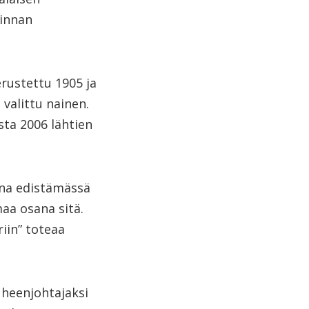
minnan
rustettu 1905 ja
alittu nainen.
sta 2006 lähtien
ana edistämässä
aa osana sitä.
iin” toteaa
uheenjohtajaksi