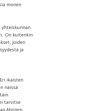
ksia monen
t yhteiskunnan
in. On kuitenkin
kset, joiden
syydestä ja
ri ikäisten
on näissä
täin
ei tarvitse
eaa Ahonen.