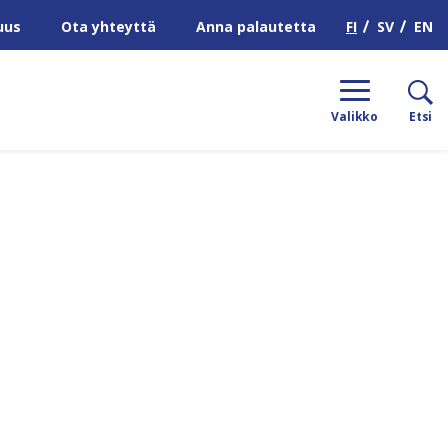
H
FI
SV
EN
uus
Ota yhteyttä
Anna palautetta
Valikko
Etsi