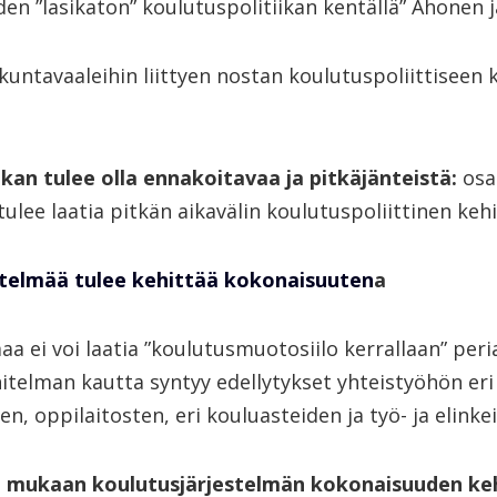
den ”lasikaton” koulutuspolitiikan kentällä” Ahonen j
kuntavaaleihin liittyen nostan koulutuspoliittiseen
ikan tulee olla ennakoitavaa ja pitkäjänteistä:
osa
tulee laatia pitkän aikavälin koulutuspoliittinen ke
stelmää tulee kehittää kokonaisuuten
a
a ei voi laatia ”koulutusmuotosiilo kerrallaan” peria
itelman kautta syntyy edellytykset yhteistyöhön eri
n, oppilaitosten, eri kouluasteiden ja työ- ja elinkei
t mukaan koulutusjärjestelmän kokonaisuuden ke