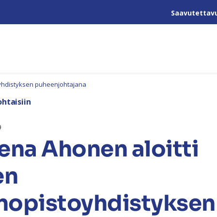
Saavutettav
yhdistyksen puheenjohtajana
htaisiin
9
ena Ahonen aloitti
en
nopistoyhdistyksen