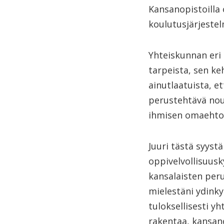
Kansanopistoilla
koulutusjärjeste
Yhteiskunnan eri
tarpeista, sen ke
ainutlaatuista, e
perustehtävä nou
ihmisen omaehtoi
Juuri tästä syyst
oppivelvollisuusk
kansalaisten peru
mielestäni ydinky
tuloksellisesti yh
rakentaa, kansano