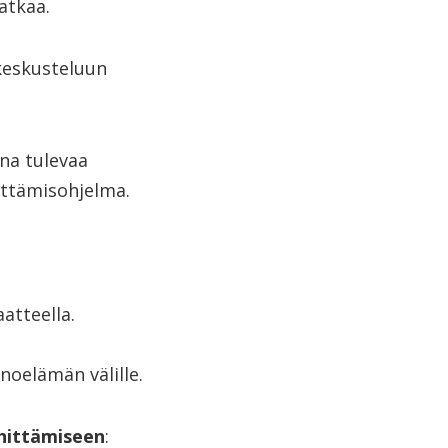
atkaa.
 keskusteluun
na tulevaa
hittämisohjelma.
atteella.
noelämän välille.
hittämiseen
: