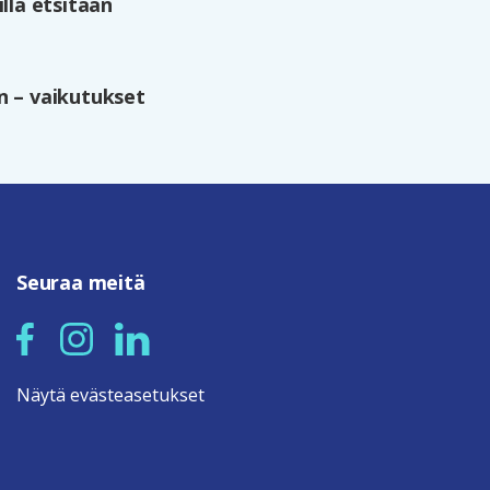
llä etsitään
 – vaikutukset
Seuraa meitä
Näytä evästeasetukset