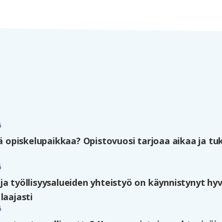
6
lä opiskelupaikkaa? Opistovuosi tarjoaa aikaa ja tu
6
ja työllisyysalueiden yhteistyö on käynnistynyt hyv
laajasti
6