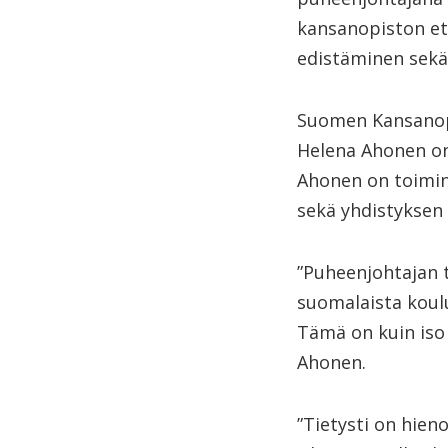
kansanopiston et
edistäminen sekä
Suomen Kansanopi
Helena Ahonen on
Ahonen on toiminu
sekä yhdistyksen
”Puheenjohtajan 
suomalaista koulu
Tämä on kuin iso
Ahonen.
”Tietysti on hien