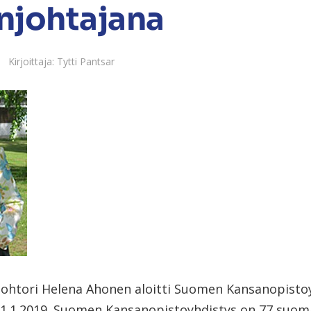
njohtajana
Kirjoittaja: Tytti Pantsar
tohtori Helena Ahonen aloitti Suomen Kansanopistoy
1.1.2019. Suomen Kansanopistoyhdistys on 77 suom