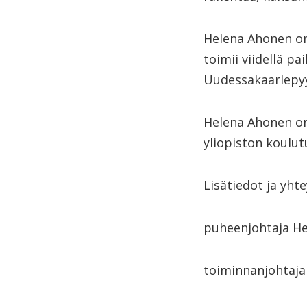
Helena Ahonen on
toimii viidellä p
Uudessakaarlepy
Helena Ahonen on 
yliopiston koulut
Lisätiedot ja yht
puheenjohtaja He
toiminnanjohtaja 