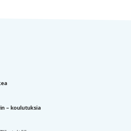
kea
in – koulutuksia