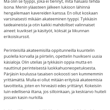
Mä olin se tyyppi, joka ei tiennyt, mitä haluaisi tehdä
isona. Menin yläasteen jälkeen lukioon lähinnä
hengailemaan kavereiden kanssa. En ollut koskaan
varsinaisesti mikään akateeminen tyyppi. Tykkäsin
taideaineista ja otin kaikki mahdolliset valinnaiset
aineet: kuvikset ja käsityöt, köksät ja liikunnan
erikoiskurssit.
Perinteisillä akateemisilla oppitunneilla kuuntelin
puolella korvalla ja piirtelin, opettelin huvikseni uusia
käsialoja. Olin utelias ja tykkäsin oppia mutta en
nauttinut perinteisestä luokkahuoneopetuksesta
.
Pärjäsin koulussa tasaisen ookoosti sen kummemmin
yrittämättä. Mulla ei ollut mitään erityisiä akateemisia
tavoitteita, joten en hirveästi edes yrittänyt. Kokeisiin
luin edellisenä iltana, jos silloinkaan, ja keskiarvo huiteli
jossain kasin nurkilla.