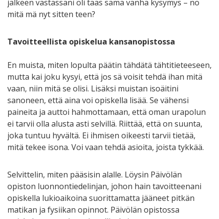
jälkeen vastassani oli taas sama vanha kysymys – no
mitä mä nyt sitten teen?
Tavoitteellista opiskelua kansanopistossa
En muista, miten lopulta päätin tähdätä tähtitieteeseen,
mutta kai joku kysyi, että jos sä voisit tehdä ihan mitä
vaan, niin mitä se olisi. Lisäksi muistan isoäitini
sanoneen, että aina voi opiskella lisää. Se vähensi
paineita ja auttoi hahmottamaan, että oman urapolun
ei tarvii olla alusta asti selvillä. Riittää, että on suunta,
joka tuntuu hyvältä. Ei ihmisen oikeesti tarvii tietää,
mitä tekee isona. Voi vaan tehdä asioita, joista tykkää.
Selvittelin, miten pääsisin alalle. Löysin Päivölän
opiston luonnontiedelinjan, johon hain tavoitteenani
opiskella lukioaikoina suorittamatta jääneet pitkän
matikan ja fysiikan opinnot. Päivölän opistossa