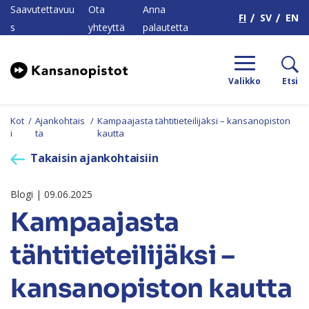
H
Saavutettavuu
Ota
Anna
FI
SV
EN
s
yhteyttä
palautetta
Valikko
Etsi
Kot
/
Ajankohtais
/
Kampaajasta tähtitieteilijäksi – kansanopiston
i
ta
kautta
Takaisin ajankohtaisiin
Blogi | 09.06.2025
Kampaajasta
tähtitieteilijäksi –
kansanopiston kautta