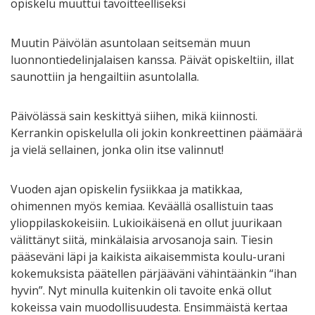
opiskelu muuttui tavoitteelliseksi
Muutin Päivölän asuntolaan seitsemän muun
luonnontiedelinjalaisen kanssa. Päivät opiskeltiin, illat
saunottiin ja hengailtiin asuntolalla.
Päivölässä sain keskittyä siihen, mikä kiinnosti.
Kerrankin opiskelulla oli jokin konkreettinen päämäärä
ja vielä sellainen, jonka olin itse valinnut!
Vuoden ajan opiskelin fysiikkaa ja matikkaa,
ohimennen myös kemiaa. Keväällä osallistuin taas
ylioppilaskokeisiin. Lukioikäisenä en ollut juurikaan
välittänyt siitä, minkälaisia arvosanoja sain. Tiesin
pääseväni läpi ja kaikista aikaisemmista koulu-urani
kokemuksista päätellen pärjääväni vähintäänkin “ihan
hyvin”. Nyt minulla kuitenkin oli tavoite enkä ollut
kokeissa vain muodollisuudesta. Ensimmäistä kertaa