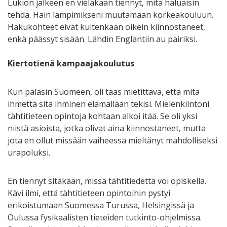
Lukion jälkeen en vieläkään tiennyt, mitä haluaisin
tehdä. Hain lämpimikseni muutamaan korkeakouluun.
Hakukohteet eivät kuitenkaan oikein kiinnostaneet,
enkä päässyt sisään. Lähdin Englantiin au pairiksi.
Kiertotienä kampaajakoulutus
Kun palasin Suomeen, oli taas mietittävä, että mitä
ihmettä sitä ihminen elämällään tekisi. Mielenkiintoni
tähtitieteen opintoja kohtaan alkoi itää. Se oli yksi
niistä asioista, jotka olivat aina kiinnostaneet, mutta
jota en ollut missään vaiheessa mieltänyt mahdolliseksi
urapoluksi.
En tiennyt sitäkään, missä tähtitiedettä voi opiskella.
Kävi ilmi, että tähtitieteen opintoihin pystyi
erikoistumaan Suomessa Turussa, Helsingissä ja
Oulussa fysikaalisten tieteiden tutkinto-ohjelmissa.