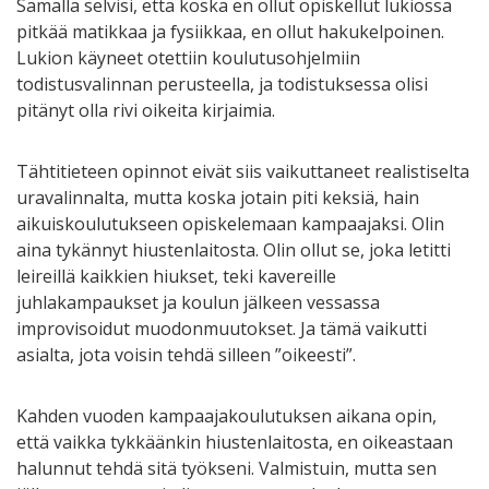
Samalla selvisi, että koska en ollut opiskellut lukiossa
pitkää matikkaa ja fysiikkaa, en ollut hakukelpoinen.
Lukion käyneet otettiin koulutusohjelmiin
todistusvalinnan perusteella, ja todistuksessa olisi
pitänyt olla rivi oikeita kirjaimia.
Tähtitieteen opinnot eivät siis vaikuttaneet realistiselta
uravalinnalta, mutta koska jotain piti keksiä, hain
aikuiskoulutukseen opiskelemaan kampaajaksi. Olin
aina tykännyt hiustenlaitosta. Olin ollut se, joka letitti
leireillä kaikkien hiukset, teki kavereille
juhlakampaukset ja koulun jälkeen vessassa
improvisoidut muodonmuutokset. Ja tämä vaikutti
asialta, jota voisin tehdä silleen ”oikeesti”.
Kahden vuoden kampaajakoulutuksen aikana opin,
että vaikka tykkäänkin hiustenlaitosta, en oikeastaan
halunnut tehdä sitä työkseni. Valmistuin, mutta sen