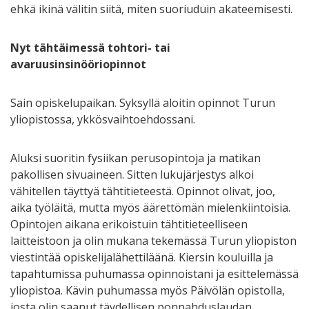
ehkä ikinä välitin siitä, miten suoriuduin akateemisesti.
Nyt tähtäimessä tohtori- tai
avaruusinsinööriopinnot
Sain opiskelupaikan. Syksyllä aloitin opinnot Turun
yliopistossa, ykkösvaihtoehdossani.
Aluksi suoritin fysiikan perusopintoja ja matikan
pakollisen sivuaineen. Sitten lukujärjestys alkoi
vähitellen täyttyä tähtitieteestä. Opinnot olivat, joo,
aika työläitä, mutta myös äärettömän mielenkiintoisia.
Opintojen aikana erikoistuin tähtitieteelliseen
laitteistoon ja olin mukana tekemässä Turun yliopiston
viestintää opiskelijalähettiläänä. Kiersin kouluilla ja
tapahtumissa puhumassa opinnoistani ja esittelemässä
yliopistoa. Kävin puhumassa myös Päivölän opistolla,
josta olin saanut täydellisen ponnahduslaudan