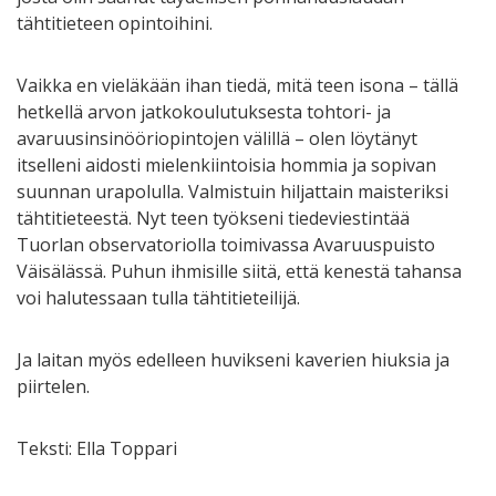
tähtitieteen opintoihini.
Vaikka en vieläkään ihan tiedä, mitä teen isona – tällä
hetkellä arvon jatkokoulutuksesta tohtori- ja
avaruusinsinööriopintojen välillä – olen löytänyt
itselleni aidosti mielenkiintoisia hommia ja sopivan
suunnan urapolulla. Valmistuin hiljattain maisteriksi
tähtitieteestä. Nyt teen työkseni tiedeviestintää
Tuorlan observatoriolla toimivassa Avaruuspuisto
Väisälässä. Puhun ihmisille siitä, että kenestä tahansa
voi halutessaan tulla tähtitieteilijä.
Ja laitan myös edelleen huvikseni kaverien hiuksia ja
piirtelen.
Teksti: Ella Toppari