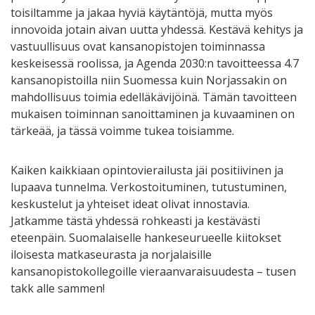
toisiltamme ja jakaa hyviä käytäntöjä, mutta myös
innovoida jotain aivan uutta yhdessä. Kestävä kehitys ja
vastuullisuus ovat kansanopistojen toiminnassa
keskeisessä roolissa, ja Agenda 2030:n tavoitteessa 4.7
kansanopistoilla niin Suomessa kuin Norjassakin on
mahdollisuus toimia edelläkävijöinä. Tämän tavoitteen
mukaisen toiminnan sanoittaminen ja kuvaaminen on
tärkeää, ja tässä voimme tukea toisiamme.
Kaiken kaikkiaan opintovierailusta jäi positiivinen ja
lupaava tunnelma. Verkostoituminen, tutustuminen,
keskustelut ja yhteiset ideat olivat innostavia.
Jatkamme tästä yhdessä rohkeasti ja kestävästi
eteenpäin. Suomalaiselle hankeseurueelle kiitokset
iloisesta matkaseurasta ja norjalaisille
kansanopistokollegoille vieraanvaraisuudesta – tusen
takk alle sammen!