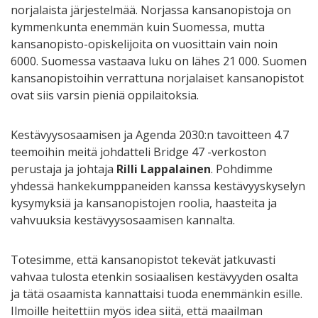
norjalaista järjestelmää. Norjassa kansanopistoja on
kymmenkunta enemmän kuin Suomessa, mutta
kansanopisto-opiskelijoita on vuosittain vain noin
6000. Suomessa vastaava luku on lähes 21 000. Suomen
kansanopistoihin verrattuna norjalaiset kansanopistot
ovat siis varsin pieniä oppilaitoksia.
Kestävyysosaamisen ja Agenda 2030:n tavoitteen 4.7
teemoihin meitä johdatteli Bridge 47 -verkoston
perustaja ja johtaja
Rilli Lappalainen
. Pohdimme
yhdessä hankekumppaneiden kanssa kestävyyskyselyn
kysymyksiä ja kansanopistojen roolia, haasteita ja
vahvuuksia kestävyysosaamisen kannalta.
Totesimme, että kansanopistot tekevät jatkuvasti
vahvaa tulosta etenkin sosiaalisen kestävyyden osalta
ja tätä osaamista kannattaisi tuoda enemmänkin esille.
Ilmoille heitettiin myös idea siitä, että maailman