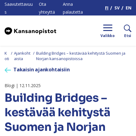
H
Saavutettavuu
Ota
Anna
FI
SV
EN
s
yhteyttä
palautetta
Valikko
Etsi
K
/
Ajankoht
/
Building Bridges – kestävää kehitystä Suomen ja
oti
aista
Norjan kansanopistoissa
Takaisin ajankohtaisiin
Blogi | 12.11.2025
Building Bridges –
kestävää kehitystä
Suomen ja Norjan