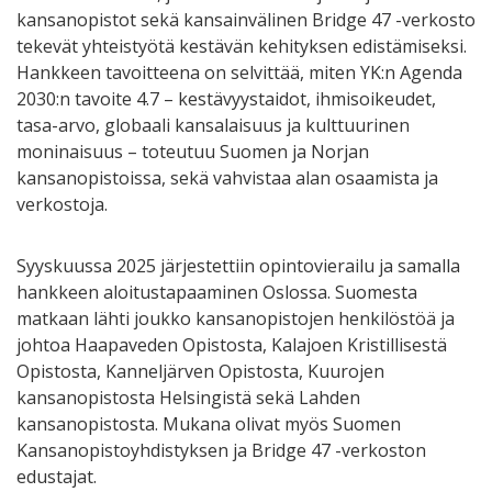
kansanopistot sekä kansainvälinen Bridge 47 -verkosto
tekevät yhteistyötä kestävän kehityksen edistämiseksi.
Hankkeen tavoitteena on selvittää, miten YK:n Agenda
2030:n tavoite 4.7 – kestävyystaidot, ihmisoikeudet,
tasa-arvo, globaali kansalaisuus ja kulttuurinen
moninaisuus – toteutuu Suomen ja Norjan
kansanopistoissa, sekä vahvistaa alan osaamista ja
verkostoja.
Syyskuussa 2025 järjestettiin opintovierailu ja samalla
hankkeen aloitustapaaminen Oslossa. Suomesta
matkaan lähti joukko kansanopistojen henkilöstöä ja
johtoa Haapaveden Opistosta, Kalajoen Kristillisestä
Opistosta, Kanneljärven Opistosta, Kuurojen
kansanopistosta Helsingistä sekä Lahden
kansanopistosta. Mukana olivat myös Suomen
Kansanopistoyhdistyksen ja Bridge 47 -verkoston
edustajat.