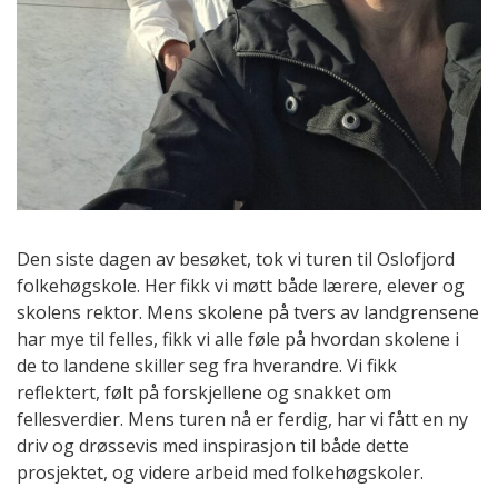
Den siste dagen av besøket, tok vi turen til Oslofjord
folkehøgskole. Her fikk vi møtt både lærere, elever og
skolens rektor. Mens skolene på tvers av landgrensene
har mye til felles, fikk vi alle føle på hvordan skolene i
de to landene skiller seg fra hverandre. Vi fikk
reflektert, følt på forskjellene og snakket om
fellesverdier. Mens turen nå er ferdig, har vi fått en ny
driv og drøssevis med inspirasjon til både dette
prosjektet, og videre arbeid med folkehøgskoler.