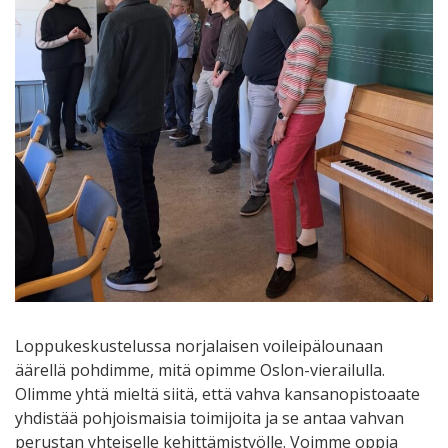
Loppukeskustelussa norjalaisen voileipälounaan
äärellä pohdimme, mitä opimme Oslon-vierailulla.
Olimme yhtä mieltä siitä, että vahva kansanopistoaate
yhdistää pohjoismaisia toimijoita ja se antaa vahvan
perustan yhteiselle kehittämistyölle. Voimme oppia