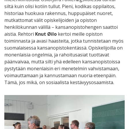
siltä kuin olisi kotiin tullut. Pieni, kodikas oppilaitos,
historiaa huokuva rakennus, huppupäiset nuoret,
mutkattomat välit opiskelijoiden ja opiston
henkilökunnan välillä – kansanopistohengen saattoi
aistia. Rehtori
Knut Øilo
kertoi meille opiston
toiminnasta ja avasi haasteita, jotka tunnistetaan myös
suomalaisessa kansanopistokentässä. Opiskelijoilla on
monenlaisia ongelmia, ja rahoitusasiat tuottavat
päänvaivaa, mutta silti yhä edelleen kansanopistoissa
pystytään monenlaisin eri menetelmin vahvistamaan,
voimauttamaan ja kannustamaan nuoria eteenpäin.
Tämä, jos mikä, on sosiaalista kestävyysosaamista.