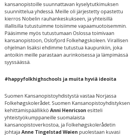
kansanopistoille suunnattavan kyselytutkimuksen
suunnittelua yhdessä. Meille oli järjestetty opastettu
kierros Nobelin rauhankeskukseen, ja yhteisillä
illallisilla tutustuimme toisiimme vapaamuotoisemmin.
Pääsimme myös tutustumaan Oslossa toimivaan
kansanopistoon, Oslofjord Folkehøgskoleen. Virallisen
ohjelman lisäksi ehdimme tutustua kaupunkiin, joka
antoikin meille parastaan aurinkoisessa ja lämpimässä
syyssäässä.
#happyfolkhighschools ja muita hyviä ideoita
Suomen Kansanopistoyhdistystä vastaa Norjassa
Folkehøgskolerådet. Suomen Kansanopistoyhdistyksen
kehittämispäällikkö
Anni Henricson
esitteli
yhteistyökumppaneille suomalaista
kansanopistoverkostoa, ja Folkehøgskolerådetin
johtaja
Anne Tingelstad Wøien
puolestaan kuvasi