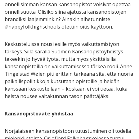
onnellisimman kansan kansanopistot voisivat opettaa
onnellisuutta. Olisiko siinä ajatusta kansanopistojen
brändiksi laajemminkin? Ainakin aihetunniste
#happyfolkhighschools otettiin oitis käyttöön.
Keskusteluissa nousi esille myös vaikuttamistyön
tärkeys. Sillä saralla Suomen Kansanopistoyhdistys
tekeekin jo hyvää työtä, mutta myös yksittäisillä
kansanopistoilla on vaikuttamisessa tärkeä rooli. Anne
Tingelstad Wøien piti erittäin tärkeänä sitä, että nuoria
paikallispoliitikkoja kutsutaan opistoille ja heidän
kanssaan keskustellaan – koskaan ei voi tietää, kuka
heistä nousee valtakunnan tason päättäjäksi.
Kansanopistoaate yhdistää
Norjalaiseen kansanopistoon tutustuminen oli todella
mielenkiintoista. Oslofjord Folkehøgskolessa tuntui