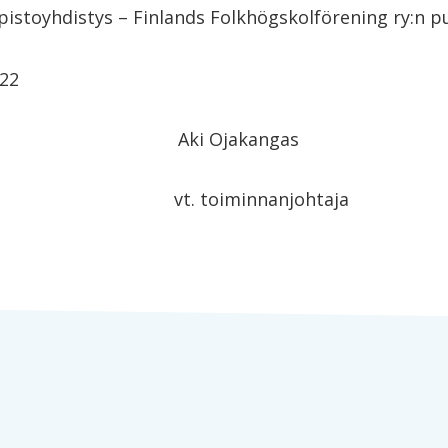
stoyhdistys – Finlands Folkhögskolförening ry:n pu
022
 Ahonen Aki Ojakan
aja vt. toiminnanjohtaja