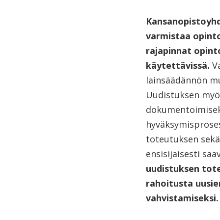
Kansanopistoyhd
varmistaa opinto
rajapinnat opint
käytettävissä.
Va
lainsäädännön mu
Uudistuksen myötä
dokumentoimiseksi
hyväksymisproses
toteutuksen sekä 
ensisijaisesti sa
uudistuksen tote
rahoitusta uusi
vahvistamiseksi.