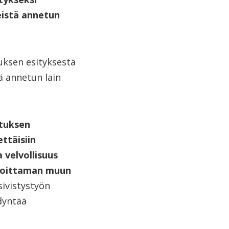
reistä annetun
uksen esityksestä
tä annetun lain
utuksen
ettäisiin
 velvollisuus
ahoittaman muun
sivistystyön
dyntää