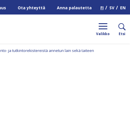
H
FI
SV
EN
uus
Ota yhteyttä
Anna palautetta
Valikko
Etsi
o- ja tutkintorekistereistä annetun lain sekä taiteen