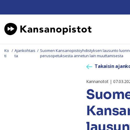
Ko
/
Ajankohtais
/
Suomen Kansanopistoyhdistyksen lausunto luonnokses
ti
ta
perusopetuksesta annetun lain muuttamisesta
Takaisin ajanko
Kannanotot | 07.03.20
Suom
Kansa
lausun