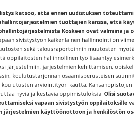
istys katsoo, että ennen uudistuksen toteuttami
hallintojärjestelmien tuottajien kanssa, että kä
ohallintojärjestelmistä Koskeen ovat valmiina ja 
paan sivistystyön kaikenlainen hallinnointi on viim
utosten sekä talousraportoinnin muutosten myötä 
 oppilaitosten hallinnollinen työ lisääntyy esimer
 järjestelmiin, järjestelmien kehittämisen, opiskel
sin, koulutustarjonnan osaamisperusteisen suunnit
koulutusten arviointityön kautta. Kansanopistojen 
avuttaa hyviä ja kestäviä oppimistuloksia.
Olisi suota
uttamiseksi vapaan sivistystyön oppilaitoksille va
en järjestelmien käyttöönottoon ja henkilöstön o