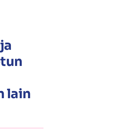
ja
etun
 lain