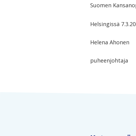
Suomen Kansanopi
Helsingissä 7.3.2
Helena
puheenjoht