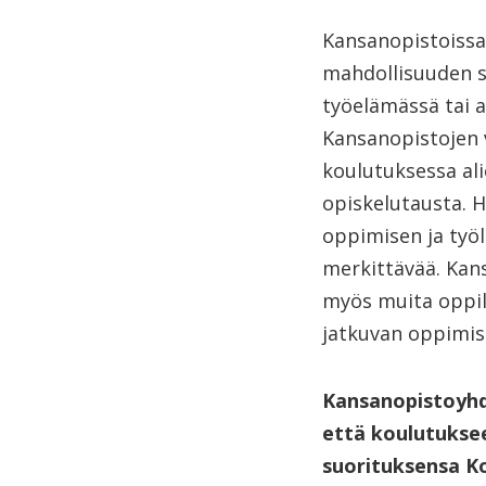
Kansanopistoissa 
mahdollisuuden s
työelämässä tai a
Kansanopistojen v
koulutuksessa ali
opiskelutausta. 
oppimisen ja työl
merkittävää. Kan
myös muita oppila
jatkuvan oppimis
Kansanopistoyhd
että koulutuksee
suorituksensa K