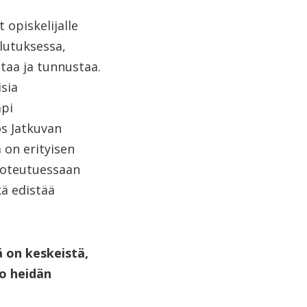
 opiskelijalle
lutuksessa,
taa ja tunnustaa.
sia
mpi
s Jatkuvan
 on erityisen
toteutuessaan
kä edistää
 on keskeistä,
ko heidän