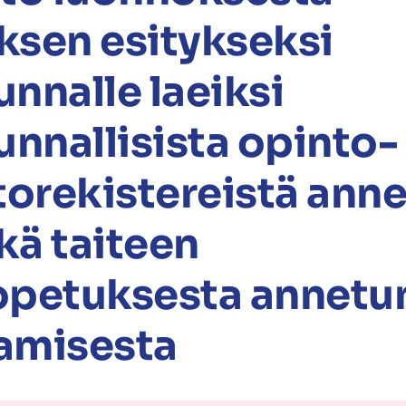
uksen esitykseksi
nnalle laeiksi
unnallisista opinto- 
torekistereistä ann
ekä taiteen
petuksesta annetun
amisesta