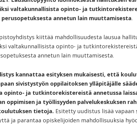
iksi valtakunnallisista opinto- ja tutkintorekiste
en perusopetuksesta annetun lain muuttamisesta
.
stoyhdistys kiittää mahdollisuudesta lausua hallit
ksi valtakunnallisista opinto- ja tutkintorekistereis
usopetuksesta annetun lain muuttamisesta.
istys kannattaa esityksen mukaisesti, että koul
vapaan sivistystyön oppilaitoksen ylläpitäjälle sääd
a opinto- ja tutkintorekistereistä annetussa laissa
van oppimisen ja työllisyyden palvelukeskuksen r
koulutuksen tietoja.
Esitetty uudistus lisää vapaan 
yttä ja parantaa opiskelijoiden mahdollisuuksia hyö