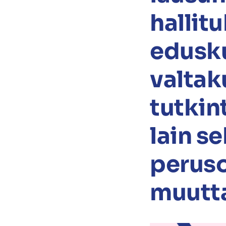
hallit
edusku
valtak
tutkin
lain s
peruso
muutt