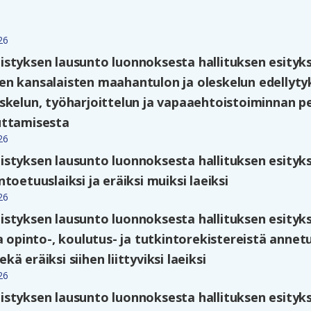
26
styksen lausunto luonnoksesta hallituksen esitykse
n kansalaisten maahantulon ja oleskelun edellyty
skelun, työharjoittelun ja vapaaehtoistoiminnan p
uttamisesta
26
styksen lausunto luonnoksesta hallituksen esityk
toetuuslaiksi ja eräiksi muiksi laeiksi
26
styksen lausunto luonnoksesta hallituksen esitykse
a opinto-, koulutus- ja tutkintorekistereistä annetu
ä eräiksi siihen liittyviksi laeiksi
26
styksen lausunto luonnoksesta hallituksen esitykse