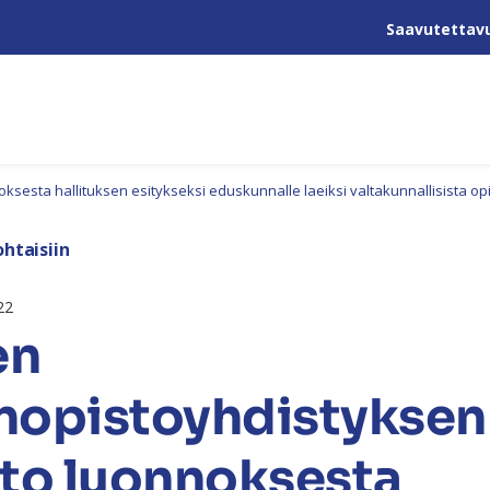
Saavutettav
ta hallituksen esitykseksi eduskunnalle laeiksi valtakunnallisista opint
htaisiin
22
en
nopistoyhdistyksen
to luonnoksesta