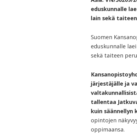
eduskunnalle lae
lain sekä taite
Suomen Kansanopi
eduskunnalle laei
sekä taiteen per
Kansanopistoyhd
järjestäjälle ja 
valtakunnallisist
tallentaa Jatku
kuin säännellyn 
opintojen näkyvy
oppimaansa.