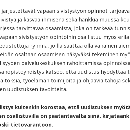
järjestettävät vapaan sivistystyön opinnot tarjoavat
ivistyä ja kasvaa ihmisenä sekä hankkia muussa kou
rjessa tarvittavaa osaamista, joka on tärkeää tunnis
apaan sivistystyön opintoihin osallistuu myös erilai
edustettuja ryhmiä, joilla saattaa olla vähäinen aie
Heidän osaltaan osaamisen näkyväksi tekeminen myö
lisyyden palvelukeskuksen rahoittamissa opinnoissa
sanopistoyhdistys katsoo, että uudistus hyödyttää 
itoksia, työelämän toimijoita ja ohjaavia tahoja se
en uudistuksen tavoitteita.
istys kuitenkin korostaa, että uudistuksen myötä
n osallistuvilla on päätäntävalta siinä, kirjataan
oski-tietovarantoon.