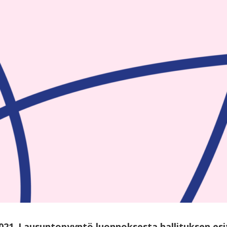
021
.
Lausuntopyyntö luonnoksesta hallituksen esi