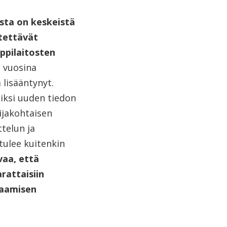
sta on keskeistä
ytettävät
oppilaitosten
e vuosina
lisääntynyt.
kiksi uuden tiedon
ijakohtaisen
telun ja
tulee kuitenkin
vaa, että
rattaisiin
saamisen