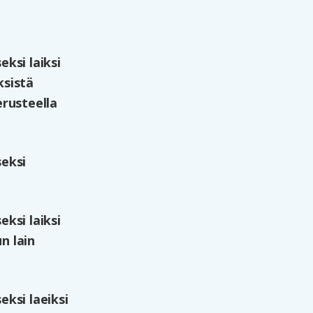
ksi laiksi
ksistä
erusteella
seksi
ksi laiksi
n lain
ksi laeiksi