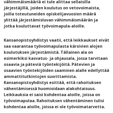
vähimmäismääriä ei tule alittaa sellaisilla
järjestäjillä, joiden koulutus on vetovoimaista,
joilla toteutuneiden opiskelijavuosien määrä
ylittää järjestämisluvan vähimmäismäärän ja
jotka kouluttavat työvoimapula-aloille.
Kansanopistoyhdistys vaatii, että leikkaukset eivät
saa vaarantaa työvoimapulasta kärsivien alojen
koulutuksen järjestämistä. Tällainen ala on
esimerkiksi kasvatus- ja ohjausala, jossa tarvitaan
osaavia ja päteviä työntekijöitä. Pätevien ja
osaavien työntekijöiden saaminen alalle edellyttää
ammattitutkintojen suorittamista.
Kansanopistoyhdistys esittää, että rahoituksen
vähentämisessä huomioidaan alakohtaisuus.
Leikkauksia ei saisi kohdentaa aloille, joissa on
työvoimapulaa. Rahoituksen vähentäminen tulisi
kohdentaa aloille, joissa ei ole työvoimatarvetta.