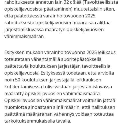
rahoituksesta annetun lain 32 c §:ää (Tavoitteellisista
opiskelijavuosista päättäminen) muutettaisiin siten,
että päätettäessä varainhoitovuoden 2025
rahoituksesta opiskelijavuosien määrä saa alittaa
järjestämisluvassa määrätyn opiskelijavuosien
vähimmäismäärän.
Esityksen mukaan varainhoitovuonna 2025 leikkaus
toteutetaan vähentämällä suoritepäätöksellä
päätettäviä koulutuksen järjestäjän tavoitteellisia
opiskelijavuosia. Esityksessä todetaan, että arviolta
noin 50 koulutuksen järjestäjällä leikkauksen
kohdentamisessa tulisi vastaan järjestämisluvassa
määrätty opiskelijavuosien vähimmäismäärä.
Opiskelijavuosien vähimmäismäärät voitaisiin jättää
huomiotta ainoastaan siinä määrin, että hallituksen
päättämä määrärahan vähennys voidaan toteuttaa
tarkoituksenmukaisella tavalla.