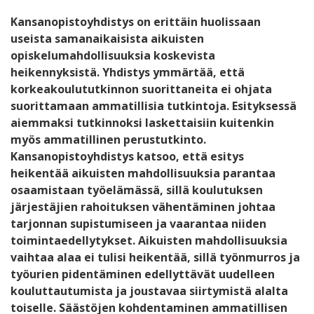
Kansanopistoyhdistys on erittäin huolissaan
useista samanaikaisista aikuisten
opiskelumahdollisuuksia koskevista
heikennyksistä. Yhdistys ymmärtää, että
korkeakoulututkinnon suorittaneita ei ohjata
suorittamaan ammatillisia tutkintoja. Esityksessä
aiemmaksi tutkinnoksi laskettaisiin kuitenkin
myös ammatillinen perustutkinto.
Kansanopistoyhdistys katsoo, että esitys
heikentää aikuisten mahdollisuuksia parantaa
osaamistaan työelämässä, sillä koulutuksen
järjestäjien rahoituksen vähentäminen johtaa
tarjonnan supistumiseen ja vaarantaa niiden
toimintaedellytykset. Aikuisten mahdollisuuksia
vaihtaa alaa ei tulisi heikentää, sillä työnmurros ja
työurien pidentäminen edellyttävät uudelleen
kouluttautumista ja joustavaa siirtymistä alalta
toiselle. Säästöjen kohdentaminen ammatillisen