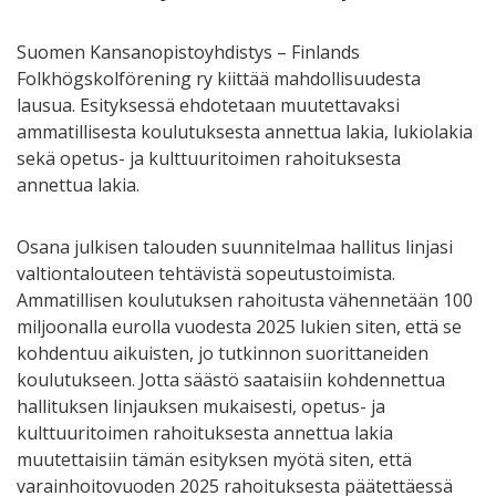
Suomen Kansanopistoyhdistys – Finlands
Folkhögskolförening ry kiittää mahdollisuudesta
lausua. Esityksessä ehdotetaan muutettavaksi
ammatillisesta koulutuksesta annettua lakia, lukiolakia
sekä opetus- ja kulttuuritoimen rahoituksesta
annettua lakia.
Osana julkisen talouden suunnitelmaa hallitus linjasi
valtiontalouteen tehtävistä sopeutustoimista.
Ammatillisen koulutuksen rahoitusta vähennetään 100
miljoonalla eurolla vuodesta 2025 lukien siten, että se
kohdentuu aikuisten, jo tutkinnon suorittaneiden
koulutukseen. Jotta säästö saataisiin kohdennettua
hallituksen linjauksen mukaisesti, opetus- ja
kulttuuritoimen rahoituksesta annettua lakia
muutettaisiin tämän esityksen myötä siten, että
varainhoitovuoden 2025 rahoituksesta päätettäessä