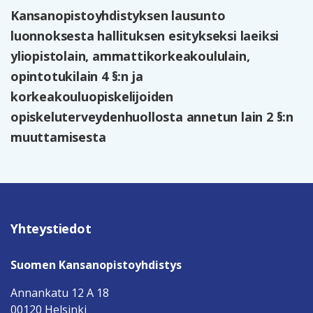
Kansanopistoyhdistyksen lausunto
luonnoksesta hallituksen esitykseksi laeiksi
yliopistolain, ammattikorkeakoululain,
opintotukilain 4 §:n ja
korkeakouluopiskelijoiden
opiskeluterveydenhuollosta annetun lain 2 §:n
muuttamisesta
Yhteystiedot
Suomen Kansanopistoyhdistys
Annankatu 12 A 18
00120 Helsinki