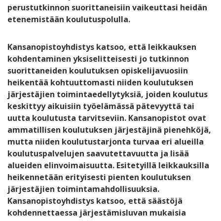
perustutkinnon suorittaneisiin vaikeuttasi heidän
etenemistään koulutuspolulla.
Kansanopistoyhdistys katsoo, että leikkauksen
kohdentaminen yksiselitteisesti jo tutkinnon
suorittaneiden koulutuksen opiskelijavuosiin
heikentää kohtuuttomasti niiden koulutuksen
järjestäjien toimintaedellytyksiä, joiden koulutus
keskittyy aikuisiin työelämässä pätevyyttä tai
uutta koulutusta tarvitseviin. Kansanopistot ovat
ammatillisen koulutuksen järjestäjinä pienehköjä,
mutta niiden koulutustarjonta turvaa eri alueilla
koulutuspalvelujen saavutettavuutta ja lisää
alueiden elinvoimaisuutta. Esitetyillä leikkauksilla
heikennetään erityisesti pienten koulutuksen
järjestäjien toimintamahdollisuuksia.
Kansanopistoyhdistys katsoo, että säästöjä
kohdennettaessa järjestämisluvan mukaisia