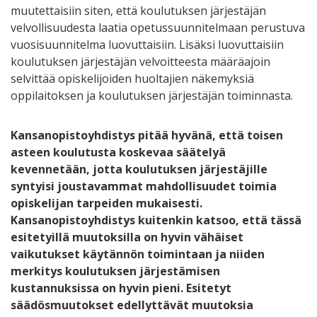
muutettaisiin siten, että koulutuksen järjestäjän
velvollisuudesta laatia opetussuunnitelmaan perustuva
vuosisuunnitelma luovuttaisiin. Lisäksi luovuttaisiin
koulutuksen järjestäjän velvoitteesta määräajoin
selvittää opiskelijoiden huoltajien näkemyksiä
oppilaitoksen ja koulutuksen järjestäjän toiminnasta.
Kansanopistoyhdistys pitää hyvänä, että toisen
asteen koulutusta koskevaa säätelyä
kevennetään, jotta koulutuksen järjestäjille
syntyisi joustavammat mahdollisuudet toimia
opiskelijan tarpeiden mukaisesti.
Kansanopistoyhdistys kuitenkin katsoo, että tässä
esitetyillä muutoksilla on hyvin vähäiset
vaikutukset käytännön toimintaan ja niiden
merkitys koulutuksen järjestämisen
kustannuksissa on hyvin pieni. Esitetyt
säädösmuutokset edellyttävät muutoksia