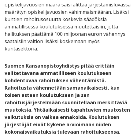
opiskelijavuosien määrä saisi alittaa järjestämisluvassa
määrätyn opiskelijavuosien vähimmäismäärän. Lisäksi
kuntien rahoitusosuutta koskevia säädöksiä
ammatillisessa koulutuksessa muutettaisiin, jotta
hallituksen päättämä 100 miljoonan euron vähennys
saataisiin valtion lisäksi koskemaan myös
kuntasektoria.
Suomen Kansanopistoyhdistys pitää erittäin
valitettavana ammatilliseen koulutukseen
kohdentuvaa rahoituksen vähentämistä.
Rahoitusta vähennetään samanaikaisesti, kun
toisen asteen koulutukseen ja sen
rahoitusjärjestelmään suunnitellaan merkittäviä
muutoksia. Yhtäaikaisesti tapahtuvien muutosten
vaikutuksia on vaikea ennakoida. Koulutuksen
järjestäjät eivät kykene arvioimaan niiden
kokonaisvaikutuksia tulevaan rahoitukseensa.