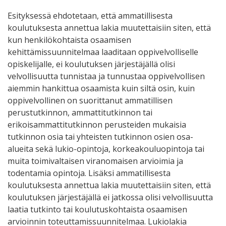
Esityksessä ehdotetaan, että ammatillisesta
koulutuksesta annettua lakia muutettaisiin siten, että
kun henkilökohtaista osaamisen
kehittämissuunnitelmaa laaditaan oppivelvolliselle
opiskelijalle, ei koulutuksen järjestäjällä olisi
velvollisuutta tunnistaa ja tunnustaa oppivelvollisen
aiemmin hankittua osaamista kuin siltä osin, kuin
oppivelvollinen on suorittanut ammatillisen
perustutkinnon, ammattitutkinnon tai
erikoisammattitutkinnon perusteiden mukaisia
tutkinnon osia tai yhteisten tutkinnon osien osa-
alueita sekä lukio-opintoja, korkeakouluopintoja tai
muita toimivaltaisen viranomaisen arvioimia ja
todentamia opintoja. Lisäksi ammatillisesta
koulutuksesta annettua lakia muutettaisiin siten, että
koulutuksen järjestäjällä ei jatkossa olisi velvollisuutta
laatia tutkinto tai koulutuskohtaista osaamisen
arvioinnin toteuttamissuunnitelmaa. Lukiolakia