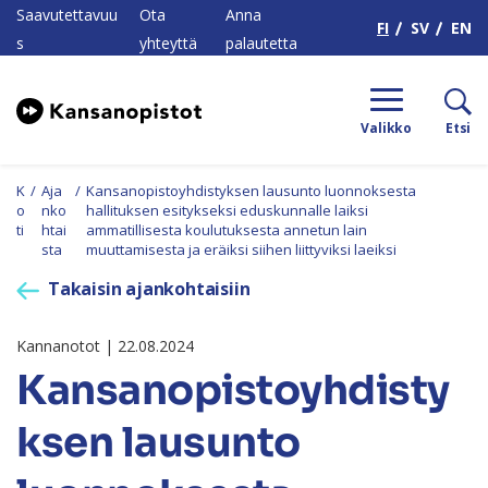
H
Saavutettavuu
Ota
Anna
FI
SV
EN
s
yhteyttä
palautetta
Valikko
Etsi
K
/
Aja
/
Kansanopistoyhdistyksen lausunto luonnoksesta
o
nko
hallituksen esitykseksi eduskunnalle laiksi
ti
htai
ammatillisesta koulutuksesta annetun lain
sta
muuttamisesta ja eräiksi siihen liittyviksi laeiksi
Takaisin ajankohtaisiin
Kannanotot | 22.08.2024
Kansanopistoyhdisty
ksen lausunto