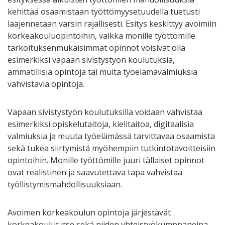
kehittää osaamistaan työttömyysetuudella tuetusti
laajennetaan varsin rajallisesti. Esitys keskittyy avoimiin
korkeakouluopintoihin, vaikka monille työttömille
tarkoituksenmukaisimmat opinnot voisivat olla
esimerkiksi vapaan sivistystyön koulutuksia,
ammatillisia opintoja tai muita työelämävalmiuksia
vahvistavia opintoja.
Vapaan sivistystyön koulutuksilla voidaan vahvistaa
esimerkiksi opiskelutaitoja, kielitaitoa, digitaalisia
valmiuksia ja muuta työelämässä tarvittavaa osaamista
sekä tukea siirtymistä myöhempiin tutkintotavoitteisiin
opintoihin. Monille työttömille juuri tällaiset opinnot
ovat realistinen ja saavutettava tapa vahvistaa
työllistymismahdollisuuksiaan.
Avoimen korkeakoulun opintoja järjestävät
korkeakoulut itse sekä niiden yhteistyökumppaneina