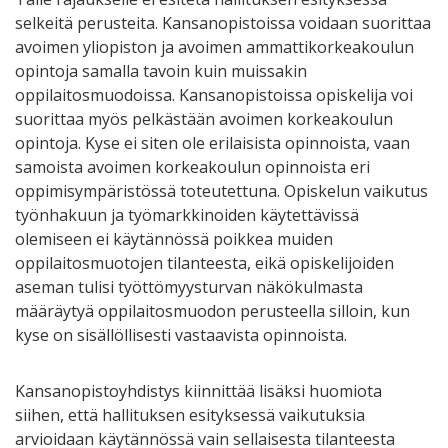
selkeitä perusteita. Kansanopistoissa voidaan suorittaa
avoimen yliopiston ja avoimen ammattikorkeakoulun
opintoja samalla tavoin kuin muissakin
oppilaitosmuodoissa. Kansanopistoissa opiskelija voi
suorittaa myös pelkästään avoimen korkeakoulun
opintoja. Kyse ei siten ole erilaisista opinnoista, vaan
samoista avoimen korkeakoulun opinnoista eri
oppimisympäristössä toteutettuna. Opiskelun vaikutus
työnhakuun ja työmarkkinoiden käytettävissä
olemiseen ei käytännössä poikkea muiden
oppilaitosmuotojen tilanteesta, eikä opiskelijoiden
aseman tulisi työttömyysturvan näkökulmasta
määräytyä oppilaitosmuodon perusteella silloin, kun
kyse on sisällöllisesti vastaavista opinnoista.
Kansanopistoyhdistys kiinnittää lisäksi huomiota
siihen, että hallituksen esityksessä vaikutuksia
arvioidaan käytännössä vain sellaisesta tilanteesta