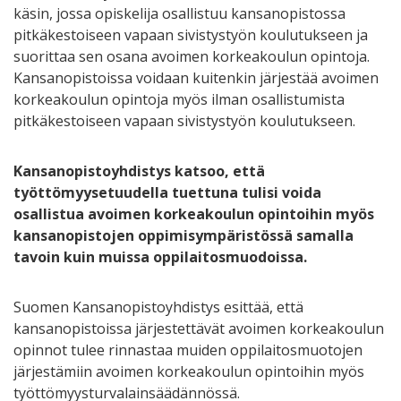
käsin, jossa opiskelija osallistuu kansanopistossa
pitkäkestoiseen vapaan sivistystyön koulutukseen ja
suorittaa sen osana avoimen korkeakoulun opintoja.
Kansanopistoissa voidaan kuitenkin järjestää avoimen
korkeakoulun opintoja myös ilman osallistumista
pitkäkestoiseen vapaan sivistystyön koulutukseen.
Kansanopistoyhdistys katsoo, että
työttömyysetuudella tuettuna tulisi voida
osallistua avoimen korkeakoulun opintoihin myös
kansanopistojen oppimisympäristössä samalla
tavoin kuin muissa oppilaitosmuodoissa.
Suomen Kansanopistoyhdistys esittää, että
kansanopistoissa järjestettävät avoimen korkeakoulun
opinnot tulee rinnastaa muiden oppilaitosmuotojen
järjestämiin avoimen korkeakoulun opintoihin myös
työttömyysturvalainsäädännössä.