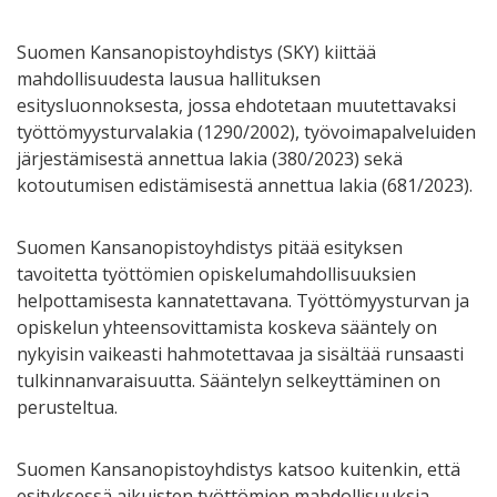
Suomen Kansanopistoyhdistys (SKY) kiittää
mahdollisuudesta lausua hallituksen
esitysluonnoksesta, jossa ehdotetaan muutettavaksi
työttömyysturvalakia (1290/2002), työvoimapalveluiden
järjestämisestä annettua lakia (380/2023) sekä
kotoutumisen edistämisestä annettua lakia (681/2023).
Suomen Kansanopistoyhdistys pitää esityksen
tavoitetta työttömien opiskelumahdollisuuksien
helpottamisesta kannatettavana. Työttömyysturvan ja
opiskelun yhteensovittamista koskeva sääntely on
nykyisin vaikeasti hahmotettavaa ja sisältää runsaasti
tulkinnanvaraisuutta. Sääntelyn selkeyttäminen on
perusteltua.
Suomen Kansanopistoyhdistys katsoo kuitenkin, että
esityksessä aikuisten työttömien mahdollisuuksia