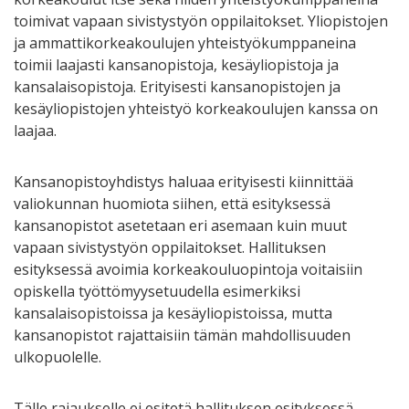
toimivat vapaan sivistystyön oppilaitokset. Yliopistojen
ja ammattikorkeakoulujen yhteistyökumppaneina
toimii laajasti kansanopistoja, kesäyliopistoja ja
kansalaisopistoja. Erityisesti kansanopistojen ja
kesäyliopistojen yhteistyö korkeakoulujen kanssa on
laajaa.
Kansanopistoyhdistys haluaa erityisesti kiinnittää
valiokunnan huomiota siihen, että esityksessä
kansanopistot asetetaan eri asemaan kuin muut
vapaan sivistystyön oppilaitokset. Hallituksen
esityksessä avoimia korkeakouluopintoja voitaisiin
opiskella työttömyysetuudella esimerkiksi
kansalaisopistoissa ja kesäyliopistoissa, mutta
kansanopistot rajattaisiin tämän mahdollisuuden
ulkopuolelle.
Tälle rajaukselle ei esitetä hallituksen esityksessä