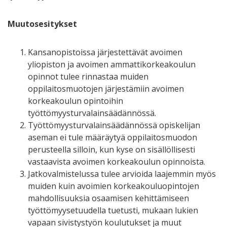
Muutosesitykset
Kansanopistoissa järjestettävät avoimen
yliopiston ja avoimen ammattikorkeakoulun
opinnot tulee rinnastaa muiden
oppilaitosmuotojen järjestämiin avoimen
korkeakoulun opintoihin
työttömyysturvalainsäädännössä.
Työttömyysturvalainsäädännössä opiskelijan
aseman ei tule määräytyä oppilaitosmuodon
perusteella silloin, kun kyse on sisällöllisesti
vastaavista avoimen korkeakoulun opinnoista.
Jatkovalmistelussa tulee arvioida laajemmin myös
muiden kuin avoimien korkeakouluopintojen
mahdollisuuksia osaamisen kehittämiseen
työttömyysetuudella tuetusti, mukaan lukien
vapaan sivistystyön koulutukset ja muut