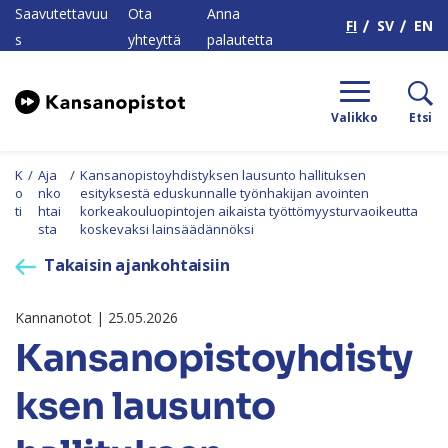
H
Saavutettavuu
Ota
Anna
FI
SV
EN
s
yhteyttä
palautetta
Valikko
Etsi
K
/
Aja
/
Kansanopistoyhdistyksen lausunto hallituksen
o
nko
esityksestä eduskunnalle työnhakijan avointen
ti
htai
korkeakouluopintojen aikaista työttömyysturvaoikeutta
sta
koskevaksi lainsäädännöksi
Takaisin ajankohtaisiin
Kannanotot | 25.05.2026
Kansanopistoyhdisty
ksen lausunto