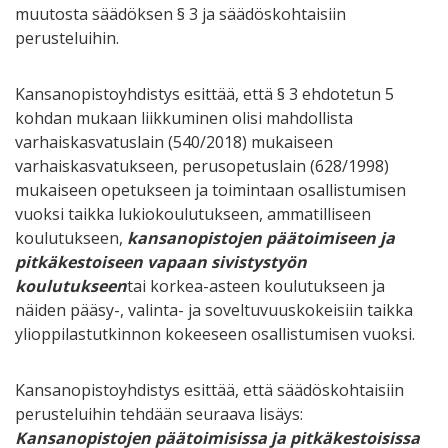
muutosta säädöksen § 3 ja säädöskohtaisiin
perusteluihin.
Kansanopistoyhdistys esittää, että § 3 ehdotetun 5
kohdan mukaan liikkuminen olisi mahdollista
varhaiskasvatuslain (540/2018) mukaiseen
varhaiskasvatukseen, perusopetuslain (628/1998)
mukaiseen opetukseen ja toimintaan osallistumisen
vuoksi taikka lukiokoulutukseen, ammatilliseen
koulutukseen,
kansanopistojen päätoimiseen ja
pitkäkestoiseen vapaan sivistystyön
koulutukseen
tai korkea-asteen koulutukseen ja
näiden pääsy-, valinta- ja soveltuvuuskokeisiin taikka
ylioppilastutkinnon kokeeseen osallistumisen vuoksi.
Kansanopistoyhdistys esittää, että säädöskohtaisiin
perusteluihin tehdään seuraava lisäys:
Kansanopistojen päätoimisissa ja pitkäkestoisissa