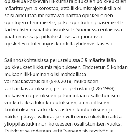
opiskelua koskeviin liikkumisrajoituksien poikkeuksien
määrittelyyn ja korostaa, että liikkumisrajoituksilla ei
saisi aiheuttaa merkittävää haittaa opiskelijoiden
opintojen etenemiselle, jatko-opintoihin pääsemiselle
tai työllistymismahdollisuuksille. Suomessa erilaisissa
päätoimisissa ja pitkäkestoisissa opinnoissa
opiskelevia tulee myös kohdella yhdenvertaisesti.
Säännöskohtaisissa perusteluissa 3 § määritellään
poikkeukset liikkumisrajoitukseen. Ehdotetun 5 kohdan
mukaan liikkuminen olisi mahdollista
varhaiskasvatuslain (540/2018) mukaiseen
varhaiskasvatukseen, perusopetuslain (628/1998)
mukaiseen opetukseen ja toimintaan osallistumisen
vuoksi taikka lukiokoulutukseen, ammatilliseen
koulutukseen tai korkea-asteen koulutukseen ja
näiden pääsy-, valinta- ja soveltuvuuskokeisiin taikka
ylioppilastutkinnon kokeeseen osallistumisen vuoksi.
Esityksessä todetaan, että ”vapaan sivistystyön ja