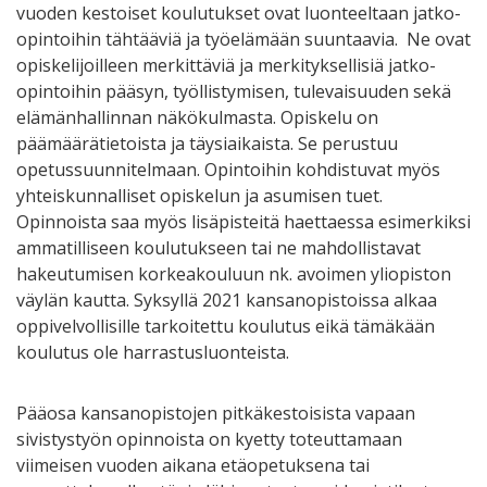
vuoden kestoiset koulutukset ovat luonteeltaan jatko-
opintoihin tähtääviä ja työelämään suuntaavia. Ne ovat
opiskelijoilleen merkittäviä ja merkityksellisiä jatko-
opintoihin pääsyn, työllistymisen, tulevaisuuden sekä
elämänhallinnan näkökulmasta. Opiskelu on
päämäärätietoista ja täysiaikaista. Se perustuu
opetussuunnitelmaan. Opintoihin kohdistuvat myös
yhteiskunnalliset opiskelun ja asumisen tuet.
Opinnoista saa myös lisäpisteitä haettaessa esimerkiksi
ammatilliseen koulutukseen tai ne mahdollistavat
hakeutumisen korkeakouluun nk. avoimen yliopiston
väylän kautta. Syksyllä 2021 kansanopistoissa alkaa
oppivelvollisille tarkoitettu koulutus eikä tämäkään
koulutus ole harrastusluonteista.
Pääosa kansanopistojen pitkäkestoisista vapaan
sivistystyön opinnoista on kyetty toteuttamaan
viimeisen vuoden aikana etäopetuksena tai