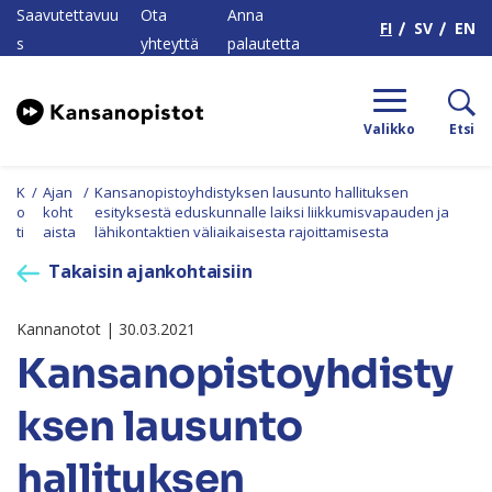
H
Saavutettavuu
Ota
Anna
FI
SV
EN
s
yhteyttä
palautetta
Valikko
Etsi
K
/
Ajan
/
Kansanopistoyhdistyksen lausunto hallituksen
o
koht
esityksestä eduskunnalle laiksi liikkumisvapauden ja
ti
aista
lähikontaktien väliaikaisesta rajoittamisesta
Takaisin ajankohtaisiin
Kannanotot | 30.03.2021
Kansanopistoyhdisty
ksen lausunto
hallituksen