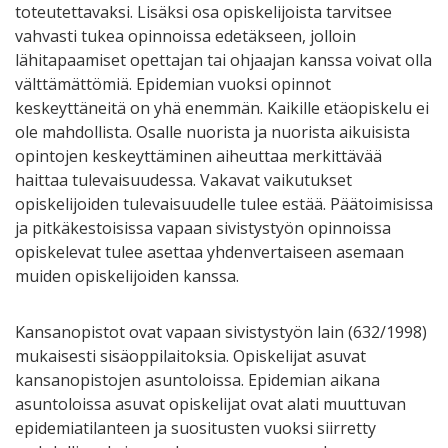
toteutettavaksi. Lisäksi osa opiskelijoista tarvitsee
vahvasti tukea opinnoissa edetäkseen, jolloin
lähitapaamiset opettajan tai ohjaajan kanssa voivat olla
välttämättömiä. Epidemian vuoksi opinnot
keskeyttäneitä on yhä enemmän. Kaikille etäopiskelu ei
ole mahdollista. Osalle nuorista ja nuorista aikuisista
opintojen keskeyttäminen aiheuttaa merkittävää
haittaa tulevaisuudessa. Vakavat vaikutukset
opiskelijoiden tulevaisuudelle tulee estää. Päätoimisissa
ja pitkäkestoisissa vapaan sivistystyön opinnoissa
opiskelevat tulee asettaa yhdenvertaiseen asemaan
muiden opiskelijoiden kanssa.
Kansanopistot ovat vapaan sivistystyön lain (632/1998)
mukaisesti sisäoppilaitoksia. Opiskelijat asuvat
kansanopistojen asuntoloissa. Epidemian aikana
asuntoloissa asuvat opiskelijat ovat alati muuttuvan
epidemiatilanteen ja suositusten vuoksi siirretty