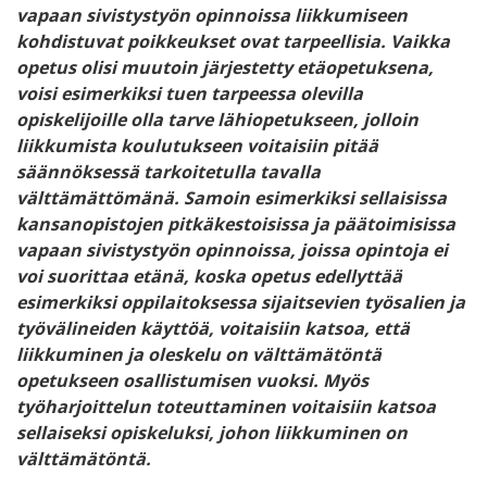
vapaan sivistystyön opinnoissa liikkumiseen
kohdistuvat poikkeukset ovat tarpeellisia. Vaikka
opetus olisi muutoin järjestetty etäopetuksena,
voisi esimerkiksi tuen tarpeessa olevilla
opiskelijoille olla tarve lähiopetukseen, jolloin
liikkumista koulutukseen voitaisiin pitää
säännöksessä tarkoitetulla tavalla
välttämättömänä. Samoin esimerkiksi sellaisissa
kansanopistojen pitkäkestoisissa ja päätoimisissa
vapaan sivistystyön opinnoissa, joissa opintoja ei
voi suorittaa etänä, koska opetus edellyttää
esimerkiksi oppilaitoksessa sijaitsevien työsalien ja
työvälineiden käyttöä, voitaisiin katsoa, että
liikkuminen ja oleskelu on välttämätöntä
opetukseen osallistumisen vuoksi. Myös
työharjoittelun toteuttaminen voitaisiin katsoa
sellaiseksi opiskeluksi, johon liikkuminen on
välttämätöntä.