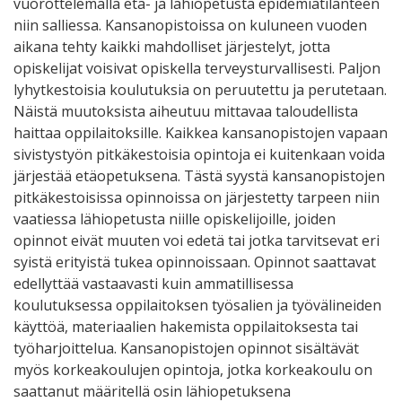
vuorottelemalla etä- ja lähiopetusta epidemiatilanteen
niin salliessa. Kansanopistoissa on kuluneen vuoden
aikana tehty kaikki mahdolliset järjestelyt, jotta
opiskelijat voisivat opiskella terveysturvallisesti. Paljon
lyhytkestoisia koulutuksia on peruutettu ja perutetaan.
Näistä muutoksista aiheutuu mittavaa taloudellista
haittaa oppilaitoksille. Kaikkea kansanopistojen vapaan
sivistystyön pitkäkestoisia opintoja ei kuitenkaan voida
järjestää etäopetuksena. Tästä syystä kansanopistojen
pitkäkestoisissa opinnoissa on järjestetty tarpeen niin
vaatiessa lähiopetusta niille opiskelijoille, joiden
opinnot eivät muuten voi edetä tai jotka tarvitsevat eri
syistä erityistä tukea opinnoissaan. Opinnot saattavat
edellyttää vastaavasti kuin ammatillisessa
koulutuksessa oppilaitoksen työsalien ja työvälineiden
käyttöä, materiaalien hakemista oppilaitoksesta tai
työharjoittelua. Kansanopistojen opinnot sisältävät
myös korkeakoulujen opintoja, jotka korkeakoulu on
saattanut määritellä osin lähiopetuksena