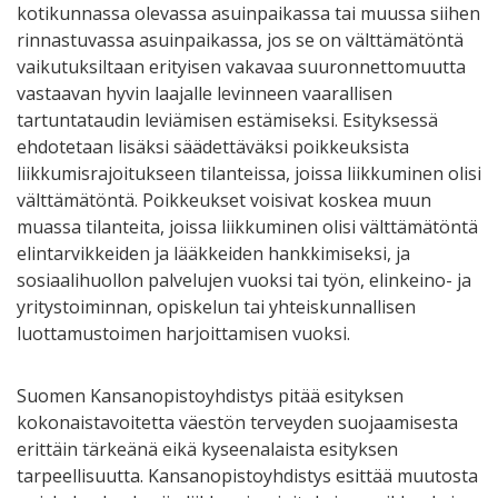
kotikunnassa olevassa asuinpaikassa tai muussa siihen
rinnastuvassa asuinpaikassa, jos se on välttämätöntä
vaikutuksiltaan erityisen vakavaa suuronnettomuutta
vastaavan hyvin laajalle levinneen vaarallisen
tartuntataudin leviämisen estämiseksi. Esityksessä
ehdotetaan lisäksi säädettäväksi poikkeuksista
liikkumisrajoitukseen tilanteissa, joissa liikkuminen olisi
välttämätöntä. Poikkeukset voisivat koskea muun
muassa tilanteita, joissa liikkuminen olisi välttämätöntä
elintarvikkeiden ja lääkkeiden hankkimiseksi, ja
sosiaalihuollon palvelujen vuoksi tai työn, elinkeino- ja
yritystoiminnan, opiskelun tai yhteiskunnallisen
luottamustoimen harjoittamisen vuoksi.
Suomen Kansanopistoyhdistys pitää esityksen
kokonaistavoitetta väestön terveyden suojaamisesta
erittäin tärkeänä eikä kyseenalaista esityksen
tarpeellisuutta. Kansanopistoyhdistys esittää muutosta