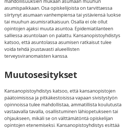
mahdollisuuksien mukaan asumaan muuhun
asumispaikkaan. Osa opiskelijoista on tarvittaessa
siirtynyt asumaan vanhempiensa tai ystäviensä luokse
tai muuhun asumisratkaisuun. Osalla ei ole ollut
opintojen ajaksi muuta asuntoa. Epidemiatilanteen
salliessa asuntolaan on palattu. Kansanopistoyhdistys
katsoo, että asuntolassa asumisen ratkaisut tulee
voida tehdä joustavasti alueellisten
terveysviranomaisten kanssa.
Muutosesitykset
Kansanopistoyhdistys katsoo, että kansanopistojen
päätoimisissa ja pitkäkestoisissa vapaan sivistystyön
opinnoissa tulee mahdollistaa, ammatillista koulutusta
vastaavalla tavalla, osallistuminen lähiopetukseen tai
ohjaukseen, mikäli se on välttämätöntä opiskelijan
opintojen etenemiseksi. Kansanopistoyhdistys esittää