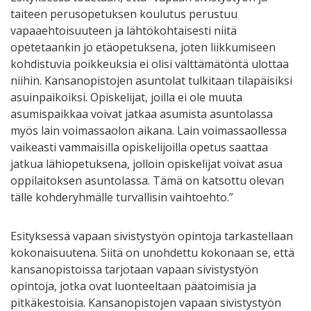
taiteen perusopetuksen koulutus perustuu
vapaaehtoisuuteen ja lähtökohtaisesti niitä
opetetaankin jo etäopetuksena, joten liikkumiseen
kohdistuvia poikkeuksia ei olisi välttämätöntä ulottaa
niihin. Kansanopistojen asuntolat tulkitaan tilapäisiksi
asuinpaikoiksi. Opiskelijat, joilla ei ole muuta
asumispaikkaa voivat jatkaa asumista asuntolassa
myös lain voimassaolon aikana. Lain voimassaollessa
vaikeasti vammaisilla opiskelijoilla opetus saattaa
jatkua lähiopetuksena, jolloin opiskelijat voivat asua
oppilaitoksen asuntolassa. Tämä on katsottu olevan
tälle kohderyhmälle turvallisin vaihtoehto.”
Esityksessä vapaan sivistystyön opintoja tarkastellaan
kokonaisuutena. Siitä on unohdettu kokonaan se, että
kansanopistoissa tarjotaan vapaan sivistystyön
opintoja, jotka ovat luonteeltaan päätoimisia ja
pitkäkestoisia. Kansanopistojen vapaan sivistystyön