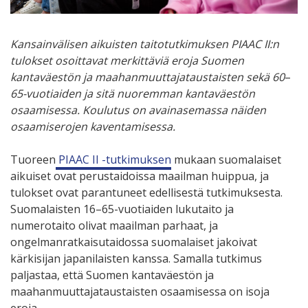
Kansainvälisen aikuisten taitotutkimuksen PIAAC II:n
tulokset osoittavat merkittäviä eroja Suomen
kantaväestön ja maahanmuuttajataustaisten sekä 60
–
65-vuotiaiden ja sitä nuoremman kantaväestön
osaamisessa.
Koulutus on avainasemassa näiden
osaamiserojen kaventamisessa.
Tuoreen
PIAAC II -tutkimuksen
mukaan suomalaiset
aikuiset ovat perustaidoissa maailman huippua, ja
tulokset ovat parantuneet edellisestä tutkimuksesta.
Suomalaisten 16–65-vuotiaiden lukutaito ja
numerotaito olivat maailman parhaat, ja
ongelmanratkaisutaidossa suomalaiset jakoivat
kärkisijan japanilaisten kanssa. Samalla tutkimus
paljastaa, että Suomen kantaväestön ja
maahanmuuttajataustaisten osaamisessa on isoja