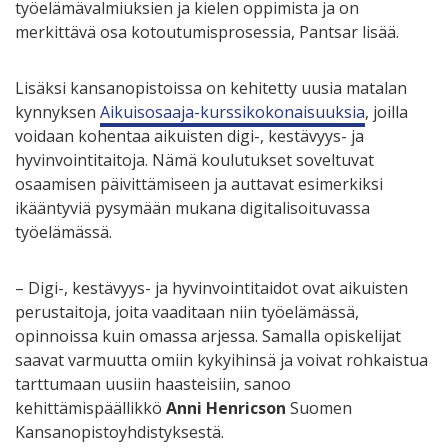
työelämävalmiuksien ja kielen oppimista ja on
merkittävä osa kotoutumisprosessia, Pantsar lisää.
Lisäksi kansanopistoissa on kehitetty uusia matalan
kynnyksen
Aikuisosaaja-kurssikokonaisuuksia
, joilla
voidaan kohentaa aikuisten digi-, kestävyys- ja
hyvinvointitaitoja. Nämä koulutukset soveltuvat
osaamisen päivittämiseen ja auttavat esimerkiksi
ikääntyviä pysymään mukana digitalisoituvassa
työelämässä.
– Digi-, kestävyys- ja hyvinvointitaidot ovat aikuisten
perustaitoja, joita vaaditaan niin työelämässä,
opinnoissa kuin omassa arjessa. Samalla opiskelijat
saavat varmuutta omiin kykyihinsä ja voivat rohkaistua
tarttumaan uusiin haasteisiin, sanoo
kehittämispäällikkö
Anni Henricson
Suomen
Kansanopistoyhdistyksestä.