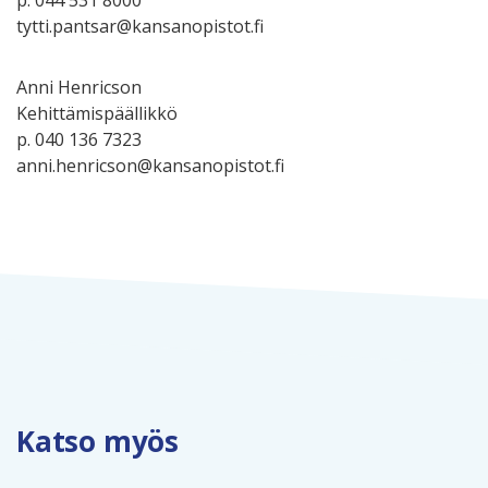
p. 044 531 8000
tytti.pantsar@kansanopistot.fi
Anni Henricson
Kehittämispäällikkö
p. 040 136 7323
anni.henricson@kansanopistot.fi
Katso myös