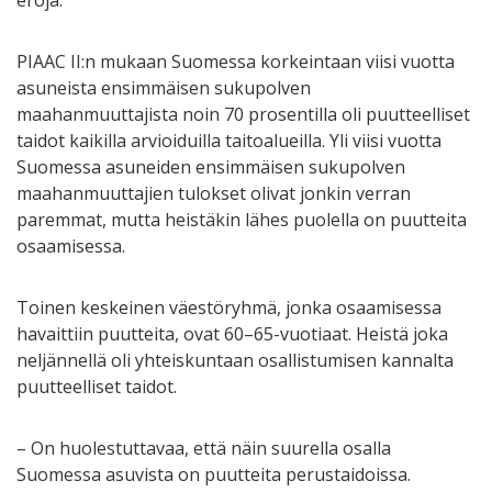
eroja.
PIAAC II:n mukaan Suomessa korkeintaan viisi vuotta
asuneista ensimmäisen sukupolven
maahanmuuttajista noin 70 prosentilla oli puutteelliset
taidot kaikilla arvioiduilla taitoalueilla. Yli viisi vuotta
Suomessa asuneiden ensimmäisen sukupolven
maahanmuuttajien tulokset olivat jonkin verran
paremmat, mutta heistäkin lähes puolella on puutteita
osaamisessa.
Toinen keskeinen väestöryhmä, jonka osaamisessa
havaittiin puutteita, ovat 60–65-vuotiaat. Heistä joka
neljännellä oli yhteiskuntaan osallistumisen kannalta
puutteelliset taidot.
– On huolestuttavaa, että näin suurella osalla
Suomessa asuvista on puutteita perustaidoissa.