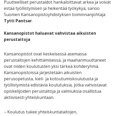
Puutteelliset perustaidot hankaloittavat arkea ja voivat
estää työllistymisen ja heikentää työkykyä, sanoo
Suomen Kansanopistoyhdistyksen toiminnanjohtaja
Tytti Pantsar
.
Kansanopistot haluavat vahvistaa aikuisten
perustaitoja
Kansanopistot ovat keskeisessä asemassa
perustaitojen kehittämisessä, ja maahanmuuttaneet
ovat niiden koulutusten yksi tärkeä kohderyhmä.
Kansanopistoissa järjestetään aikuisten
perusopetusta, kieli- ja kotoutumiskoulutusta ja
työllistymistä edistäviä koulutuksia, jotka vahvistavat
opiskelijoiden perustaitoja ja valmiuksia osallistua
aktiivisesti yhteiskuntaan.
– Koulutus tukee yhteiskuntataitojen,