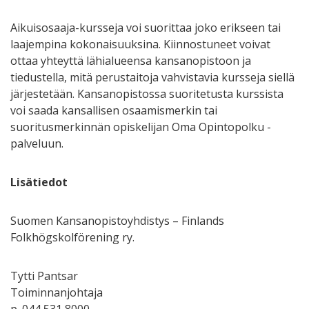
Aikuisosaaja-kursseja voi suorittaa joko erikseen tai
laajempina kokonaisuuksina. Kiinnostuneet voivat
ottaa yhteyttä lähialueensa kansanopistoon ja
tiedustella, mitä perustaitoja vahvistavia kursseja siellä
järjestetään. Kansanopistossa suoritetusta kurssista
voi saada kansallisen osaamismerkin tai
suoritusmerkinnän opiskelijan Oma Opintopolku -
palveluun.
Lisätiedot
Suomen Kansanopistoyhdistys – Finlands
Folkhögskolförening ry.
Tytti Pantsar
Toiminnanjohtaja