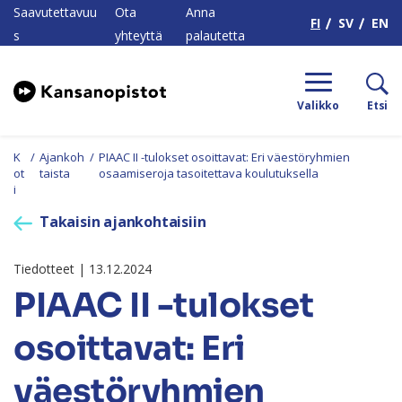
H
Saavutettavuu
Ota
Anna
FI
SV
EN
s
yhteyttä
palautetta
Valikko
Etsi
K
/
Ajankoh
/
PIAAC II -tulokset osoittavat: Eri väestöryhmien
ot
taista
osaamiseroja tasoitettava koulutuksella
i
Takaisin ajankohtaisiin
Tiedotteet | 13.12.2024
PIAAC II -tulokset
osoittavat: Eri
väestöryhmien