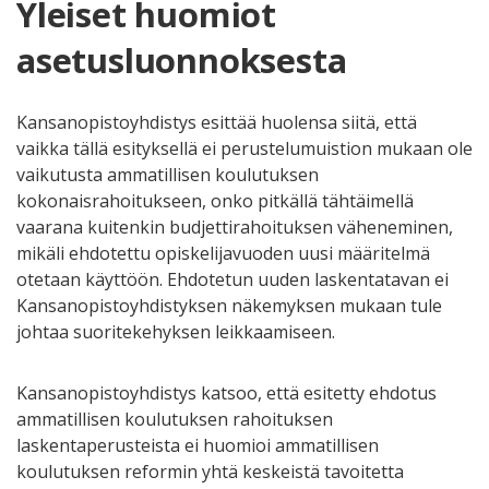
Yleiset huomiot
asetusluonnoksesta
Kansanopistoyhdistys esittää huolensa siitä, että
vaikka tällä esityksellä ei perustelumuistion mukaan ole
vaikutusta ammatillisen koulutuksen
kokonaisrahoitukseen, onko pitkällä tähtäimellä
vaarana kuitenkin budjettirahoituksen väheneminen,
mikäli ehdotettu opiskelijavuoden uusi määritelmä
otetaan käyttöön. Ehdotetun uuden laskentatavan ei
Kansanopistoyhdistyksen näkemyksen mukaan tule
johtaa suoritekehyksen leikkaamiseen.
Kansanopistoyhdistys katsoo, että esitetty ehdotus
ammatillisen koulutuksen rahoituksen
laskentaperusteista ei huomioi ammatillisen
koulutuksen reformin yhtä keskeistä tavoitetta