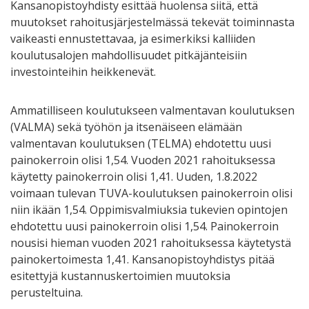
Kansanopistoyhdisty esittää huolensa siitä, että
muutokset rahoitusjärjestelmässä tekevät toiminnasta
vaikeasti ennustettavaa, ja esimerkiksi kalliiden
koulutusalojen mahdollisuudet pitkäjänteisiin
investointeihin heikkenevät.
Ammatilliseen koulutukseen valmentavan koulutuksen
(VALMA) sekä työhön ja itsenäiseen elämään
valmentavan koulutuksen (TELMA) ehdotettu uusi
painokerroin olisi 1,54. Vuoden 2021 rahoituksessa
käytetty painokerroin olisi 1,41. Uuden, 1.8.2022
voimaan tulevan TUVA-koulutuksen painokerroin olisi
niin ikään 1,54. Oppimisvalmiuksia tukevien opintojen
ehdotettu uusi painokerroin olisi 1,54. Painokerroin
nousisi hieman vuoden 2021 rahoituksessa käytetystä
painokertoimesta 1,41. Kansanopistoyhdistys pitää
esitettyjä kustannuskertoimien muutoksia
perusteltuina.