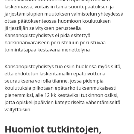
laskennassa, voitaisiin tämä suoritepäätöksen ja
järjestämislupien muutoksen valmistelun yhteydessä
ottaa päätöksenteossa huomioon koulutuksen
järjestäjän selvityksen perusteella.
Kansanopistoyhdistys ei pidä esitettyä
harkinnanvaraiseen perusteluun perustuvaa
toimintatapaa kestävänä menettelynä.
Kansanopistoyhdistys tuo esiin huolensa myös siitä,
että ehdotetun laskentamallin epätoivottuna
seurauksena voi olla tilanne, jossa pidempiä
koulutuksia pilkotaan epätarkoituksenmukaisesti
pienemmiksi, alle 12 kk kestäviksi tutkinnon osiksi,
jotta opiskelijapäivien kategoriselta vähentämiseltä
vältyttäisiin.
Huomiot tutkintojen,