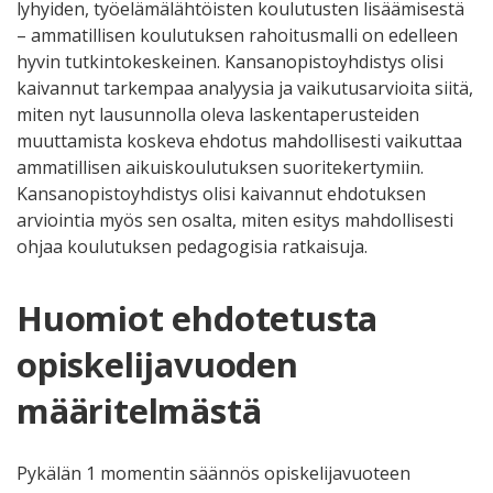
lyhyiden, työelämälähtöisten koulutusten lisäämisestä
– ammatillisen koulutuksen rahoitusmalli on edelleen
hyvin tutkintokeskeinen. Kansanopistoyhdistys olisi
kaivannut tarkempaa analyysia ja vaikutusarvioita siitä,
miten nyt lausunnolla oleva laskentaperusteiden
muuttamista koskeva ehdotus mahdollisesti vaikuttaa
ammatillisen aikuiskoulutuksen suoritekertymiin.
Kansanopistoyhdistys olisi kaivannut ehdotuksen
arviointia myös sen osalta, miten esitys mahdollisesti
ohjaa koulutuksen pedagogisia ratkaisuja.
Huomiot ehdotetusta
opiskelijavuoden
määritelmästä
Pykälän 1 momentin säännös opiskelijavuoteen