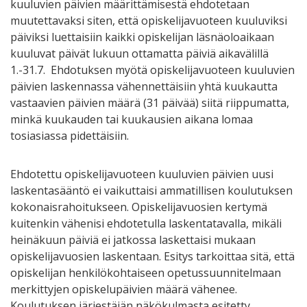
kuuluvien päivien määrittämisestä ehdotetaan
muutettavaksi siten, että opiskelijavuoteen kuuluviksi
päiviksi luettaisiin kaikki opiskelijan läsnäoloaikaan
kuuluvat päivät lukuun ottamatta päiviä aikavälillä
1.-31.7. Ehdotuksen myötä opiskelijavuoteen kuuluvien
päivien laskennassa vähennettäisiin yhtä kuukautta
vastaavien päivien määrä (31 päivää) siitä riippumatta,
minkä kuukauden tai kuukausien aikana lomaa
tosiasiassa pidettäisiin.
Ehdotettu opiskelijavuoteen kuuluvien päivien uusi
laskentasääntö ei vaikuttaisi ammatillisen koulutuksen
kokonaisrahoitukseen. Opiskelijavuosien kertymä
kuitenkin vähenisi ehdotetulla laskentatavalla, mikäli
heinäkuun päiviä ei jatkossa laskettaisi mukaan
opiskelijavuosien laskentaan. Esitys tarkoittaa sitä, että
opiskelijan henkilökohtaiseen opetussuunnitelmaan
merkittyjen opiskelupäivien määrä vähenee.
Koulutuksen järjestäjän näkökulmasta esitetty