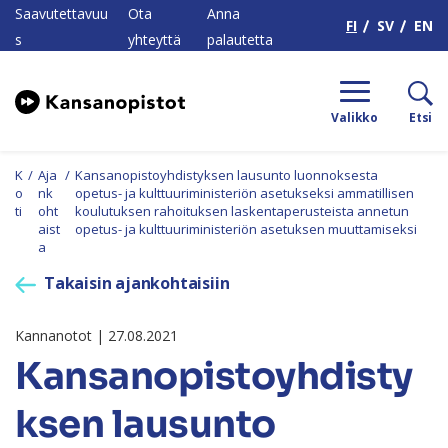
H
Saavutettavuu
Ota
Anna
FI
SV
EN
s
yhteyttä
palautetta
Valikko
Etsi
K
/
Aja
/
Kansanopistoyhdistyksen lausunto luonnoksesta
o
nk
opetus- ja kulttuuriministeriön asetukseksi ammatillisen
ti
oht
koulutuksen rahoituksen laskentaperusteista annetun
aist
opetus- ja kulttuuriministeriön asetuksen muuttamiseksi
a
Takaisin ajankohtaisiin
Kannanotot | 27.08.2021
Kansanopistoyhdisty
ksen lausunto