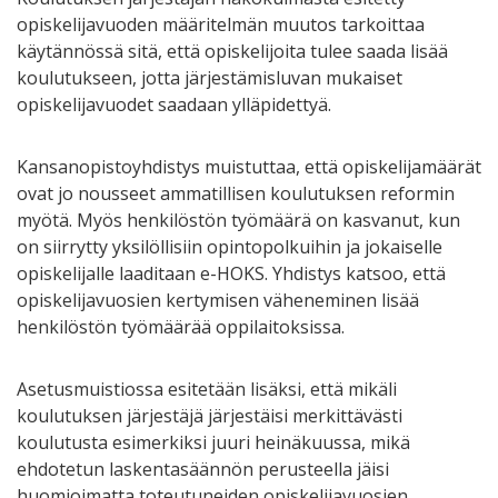
opiskelijavuoden määritelmän muutos tarkoittaa
käytännössä sitä, että opiskelijoita tulee saada lisää
koulutukseen, jotta järjestämisluvan mukaiset
opiskelijavuodet saadaan ylläpidettyä.
Kansanopistoyhdistys muistuttaa, että opiskelijamäärät
ovat jo nousseet ammatillisen koulutuksen reformin
myötä. Myös henkilöstön työmäärä on kasvanut, kun
on siirrytty yksilöllisiin opintopolkuihin ja jokaiselle
opiskelijalle laaditaan e-HOKS. Yhdistys katsoo, että
opiskelijavuosien kertymisen väheneminen lisää
henkilöstön työmäärää oppilaitoksissa.
Asetusmuistiossa esitetään lisäksi, että mikäli
koulutuksen järjestäjä järjestäisi merkittävästi
koulutusta esimerkiksi juuri heinäkuussa, mikä
ehdotetun laskentasäännön perusteella jäisi
huomioimatta toteutuneiden opiskelijavuosien