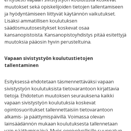
muutokset sekä opiskelijoiden tietojen tallentamiseen
ja hyödyntämiseen liittyvät käytännön vaikutukset.
Lisäksi ammatillisen koulutuksen
säädösmuutosesitykset koskevat osaa
kansanopistoista. Kansanopistoyhdistys pitää esitettyjä
muutoksia pääosin hyvin perusteltuina.
Vapaan sivistystyön koulutustietojen
tallentaminen
Esityksessä ehdotetaan täsmennettäväksi vapaan
sivistystyön koulutuksista tietovarantoon kirjattavia
tietoja. Ehdotetun muutoksen seurauksena kaikki
vapaan sivistystyön koulutuksia koskevat
opintosuoritukset tallennettaisiin tietovarantoon
alkamis- ja päättymispäivillä. Voimassa olevan
lainsäädännön mukaan koulutuksesta tallennetaan
vain päättymispäivä. Myös oppivelvollisille suunnatun