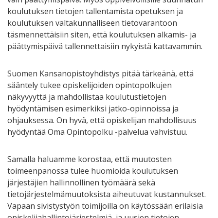
koulutuksen tietojen tallentamista opetuksen ja
koulutuksen valtakunnalliseen tietovarantoon
täsmennettäisiin siten, että koulutuksen alkamis- ja
päättymispäivä tallennettaisiin nykyistä kattavammin.
Suomen Kansanopistoyhdistys pitää tärkeänä, että
sääntely tukee opiskelijoiden opintopolkujen
näkyvyyttä ja mahdollistaa koulutustietojen
hyödyntämisen esimerkiksi jatko-opinnoissa ja
ohjauksessa. On hyvä, että opiskelijan mahdollisuus
hyödyntää Oma Opintopolku -palvelua vahvistuu.
Samalla haluamme korostaa, että muutosten
toimeenpanossa tulee huomioida koulutuksen
järjestäjien hallinnollinen työmäärä sekä
tietojärjestelmämuutoksista aiheutuvat kustannukset.
Vapaan sivistystyön toimijoilla on käytössään erilaisia
opiskelijahallintojärjestelmiä, ja uusien tietojen