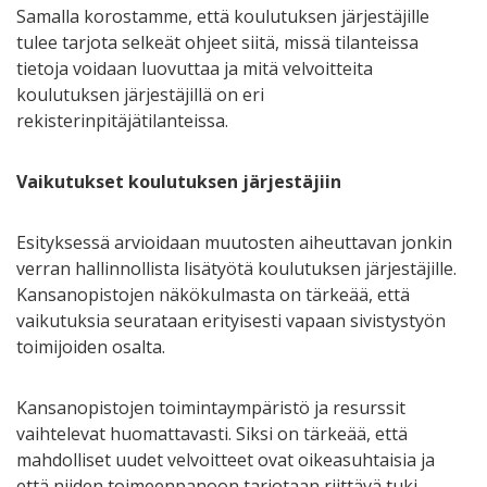
Samalla korostamme, että koulutuksen järjestäjille
tulee tarjota selkeät ohjeet siitä, missä tilanteissa
tietoja voidaan luovuttaa ja mitä velvoitteita
koulutuksen järjestäjillä on eri
rekisterinpitäjätilanteissa.
Vaikutukset koulutuksen järjestäjiin
Esityksessä arvioidaan muutosten aiheuttavan jonkin
verran hallinnollista lisätyötä koulutuksen järjestäjille.
Kansanopistojen näkökulmasta on tärkeää, että
vaikutuksia seurataan erityisesti vapaan sivistystyön
toimijoiden osalta.
Kansanopistojen toimintaympäristö ja resurssit
vaihtelevat huomattavasti. Siksi on tärkeää, että
mahdolliset uudet velvoitteet ovat oikeasuhtaisia ja
että niiden toimeenpanoon tarjotaan riittävä tuki.