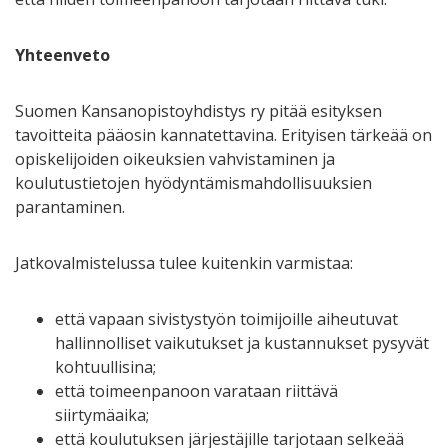
Yhteenveto
Suomen Kansanopistoyhdistys ry pitää esityksen
tavoitteita pääosin kannatettavina. Erityisen tärkeää on
opiskelijoiden oikeuksien vahvistaminen ja
koulutustietojen hyödyntämismahdollisuuksien
parantaminen.
Jatkovalmistelussa tulee kuitenkin varmistaa:
että vapaan sivistystyön toimijoille aiheutuvat
hallinnolliset vaikutukset ja kustannukset pysyvät
kohtuullisina;
että toimeenpanoon varataan riittävä
siirtymäaika;
että koulutuksen järjestäjille tarjotaan selkeää