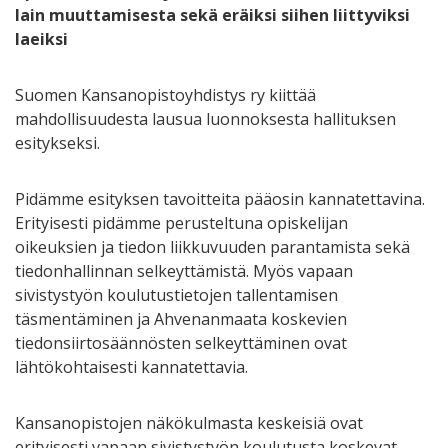
lain muuttamisesta sekä eräiksi siihen liittyviksi
laeiksi
Suomen Kansanopistoyhdistys ry kiittää
mahdollisuudesta lausua luonnoksesta hallituksen
esitykseksi.
Pidämme esityksen tavoitteita pääosin kannatettavina.
Erityisesti pidämme perusteltuna opiskelijan
oikeuksien ja tiedon liikkuvuuden parantamista sekä
tiedonhallinnan selkeyttämistä. Myös vapaan
sivistystyön koulutustietojen tallentamisen
täsmentäminen ja Ahvenanmaata koskevien
tiedonsiirtosäännösten selkeyttäminen ovat
lähtökohtaisesti kannatettavia.
Kansanopistojen näkökulmasta keskeisiä ovat
erityisesti vapaan sivistystyön koulutusta koskevat