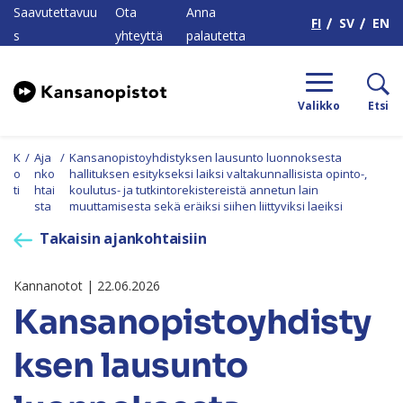
H
Saavutettavuu
Ota
Anna
FI
SV
EN
s
yhteyttä
palautetta
Valikko
Etsi
K
/
Aja
/
Kansanopistoyhdistyksen lausunto luonnoksesta
o
nko
hallituksen esitykseksi laiksi valtakunnallisista opinto-,
ti
htai
koulutus- ja tutkintorekistereistä annetun lain
sta
muuttamisesta sekä eräiksi siihen liittyviksi laeiksi
Takaisin ajankohtaisiin
Kannanotot | 22.06.2026
Kansanopistoyhdisty
ksen lausunto