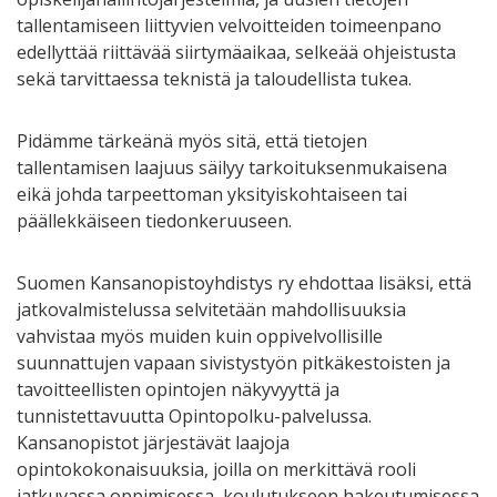
tallentamiseen liittyvien velvoitteiden toimeenpano
edellyttää riittävää siirtymäaikaa, selkeää ohjeistusta
sekä tarvittaessa teknistä ja taloudellista tukea.
Pidämme tärkeänä myös sitä, että tietojen
tallentamisen laajuus säilyy tarkoituksenmukaisena
eikä johda tarpeettoman yksityiskohtaiseen tai
päällekkäiseen tiedonkeruuseen.
Suomen Kansanopistoyhdistys ry ehdottaa lisäksi, että
jatkovalmistelussa selvitetään mahdollisuuksia
vahvistaa myös muiden kuin oppivelvollisille
suunnattujen vapaan sivistystyön pitkäkestoisten ja
tavoitteellisten opintojen näkyvyyttä ja
tunnistettavuutta Opintopolku-palvelussa.
Kansanopistot järjestävät laajoja
opintokokonaisuuksia, joilla on merkittävä rooli
jatkuvassa oppimisessa, koulutukseen hakeutumisessa