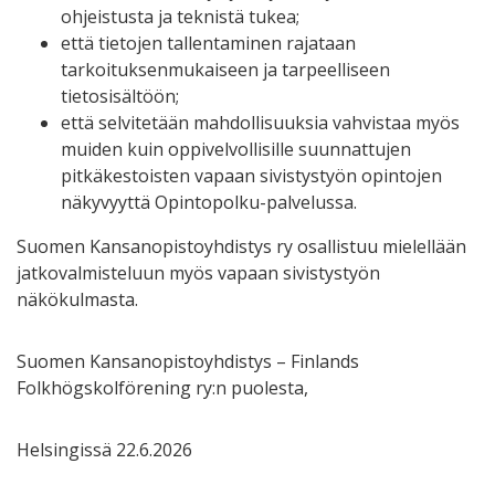
ohjeistusta ja teknistä tukea;
että tietojen tallentaminen rajataan
tarkoituksenmukaiseen ja tarpeelliseen
tietosisältöön;
että selvitetään mahdollisuuksia vahvistaa myös
muiden kuin oppivelvollisille suunnattujen
pitkäkestoisten vapaan sivistystyön opintojen
näkyvyyttä Opintopolku-palvelussa.
Suomen Kansanopistoyhdistys ry osallistuu mielellään
jatkovalmisteluun myös vapaan sivistystyön
näkökulmasta.
Suomen Kansanopistoyhdistys – Finlands
Folkhögskolförening ry:n puolesta,
Helsingissä 22.6.2026