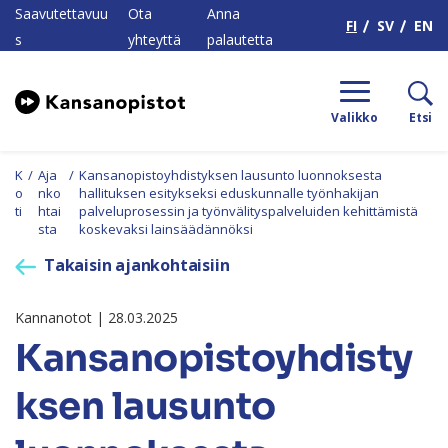
H
Saavutettavuu
Ota
Anna
FI
SV
EN
s
yhteyttä
palautetta
Valikko
Etsi
K
/
Aja
/
Kansanopistoyhdistyksen lausunto luonnoksesta
o
nko
hallituksen esitykseksi eduskunnalle työnhakijan
ti
htai
palveluprosessin ja työnvälityspalveluiden kehittämistä
sta
koskevaksi lainsäädännöksi
Takaisin ajankohtaisiin
Kannanotot | 28.03.2025
Kansanopistoyhdisty
ksen lausunto