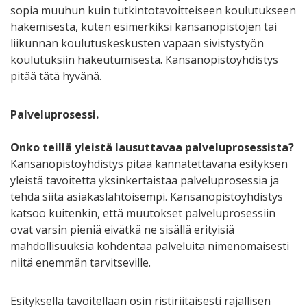
sopia muuhun kuin tutkintotavoitteiseen koulutukseen
hakemisesta, kuten esimerkiksi kansanopistojen tai
liikunnan koulutuskeskusten vapaan sivistystyön
koulutuksiin hakeutumisesta. Kansanopistoyhdistys
pitää tätä hyvänä.
Palveluprosessi.
Onko teillä yleistä lausuttavaa palveluprosessista?
Kansanopistoyhdistys pitää kannatettavana esityksen
yleistä tavoitetta yksinkertaistaa palveluprosessia ja
tehdä siitä asiakaslähtöisempi. Kansanopistoyhdistys
katsoo kuitenkin, että muutokset palveluprosessiin
ovat varsin pieniä eivätkä ne sisällä erityisiä
mahdollisuuksia kohdentaa palveluita nimenomaisesti
niitä enemmän tarvitseville.
Esityksellä tavoitellaan osin ristiriitaisesti rajallisen