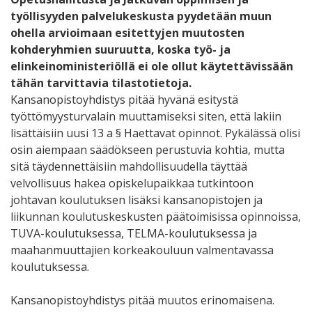
työllisyyden palvelukeskusta pyydetään muun
ohella arvioimaan esitettyjen muutosten
kohderyhmien suuruutta, koska työ- ja
elinkeinoministeriöllä ei ole ollut käytettävissään
tähän tarvittavia tilastotietoja.
Kansanopistoyhdistys pitää hyvänä esitystä
työttömyysturvalain muuttamiseksi siten, että lakiin
lisättäisiin uusi 13 a § Haettavat opinnot. Pykälässä olisi
osin aiempaan säädökseen perustuvia kohtia, mutta
sitä täydennettäisiin mahdollisuudella täyttää
velvollisuus hakea opiskelupaikkaa tutkintoon
johtavan koulutuksen lisäksi kansanopistojen ja
liikunnan koulutuskeskusten päätoimisissa opinnoissa,
TUVA-koulutuksessa, TELMA-koulutuksessa ja
maahanmuuttajien korkeakouluun valmentavassa
koulutuksessa.
Kansanopistoyhdistys pitää muutos erinomaisena.