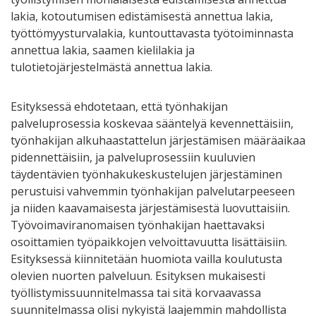
lakia, kotoutumisen edistämisestä annettua lakia,
työttömyysturvalakia, kuntouttavasta työtoiminnasta
annettua lakia, saamen kielilakia ja
tulotietojärjestelmästä annettua lakia.
Esityksessä ehdotetaan, että työnhakijan
palveluprosessia koskevaa sääntelyä kevennettäisiin,
työnhakijan alkuhaastattelun järjestämisen määräaikaa
pidennettäisiin, ja palveluprosessiin kuuluvien
täydentävien työnhakukeskustelujen järjestäminen
perustuisi vahvemmin työnhakijan palvelutarpeeseen
ja niiden kaavamaisesta järjestämisestä luovuttaisiin.
Työvoimaviranomaisen työnhakijan haettavaksi
osoittamien työpaikkojen velvoittavuutta lisättäisiin.
Esityksessä kiinnitetään huomiota vailla koulutusta
olevien nuorten palveluun. Esityksen mukaisesti
työllistymissuunnitelmassa tai sitä korvaavassa
suunnitelmassa olisi nykyistä laajemmin mahdollista