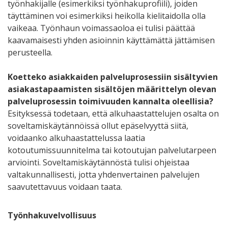
työnhakijalle (esimerkiksi työnhakuprofiili), joiden
täyttäminen voi esimerkiksi heikolla kielitaidolla olla
vaikeaa. Työnhaun voimassaoloa ei tulisi päättää
kaavamaisesti yhden asioinnin käyttämättä jättämisen
perusteella.
Koetteko asiakkaiden palveluprosessiin sisältyvien
asiakastapaamisten sisältöjen määrittelyn olevan
palveluprosessin toimivuuden kannalta oleellisia?
Esityksessä todetaan, että alkuhaastattelujen osalta on
soveltamiskäytännöissä ollut epäselvyyttä siitä,
voidaanko alkuhaastattelussa laatia
kotoutumissuunnitelma tai kotoutujan palvelutarpeen
arviointi. Soveltamiskäytännöstä tulisi ohjeistaa
valtakunnallisesti, jotta yhdenvertainen palvelujen
saavutettavuus voidaan taata.
Työnhakuvelvollisuus