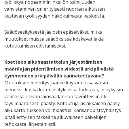
työllistyä nopeammin. Yksilön toimijuuden
vahvistaminen on erityisesti nuorten aikuisten
kestävän työllisyyden näkökulmasta keskeistä.
Säädösesityksestä jää osin epäselväksi, mitkä
muutokset muissa säädöksissä koskevat lakia
kotoutumisen edistämiseksi.
Koetteko alkuhaastattelun järjestämisen
määräajan pidentämisen viidestä arkipäivästä
kymmeneen arkipäivään kannatettavana?
Muutoksen merkitys jäänee käytännössä varsin
pieneksi, koska kuten esityksessä todetaan, ei nykyisin
voimassa olevan lainsäädännön tavoitteisiin ole
täysimääräisesti päästy. Kotoutuja-asiakkaiden pääsy
alkukartoitukseen voi hidastua. Kansanopistoyhdistys
pitää erityisen tärkeänä alkuvaiheen palvelujen
tehokasta järjestämistä.