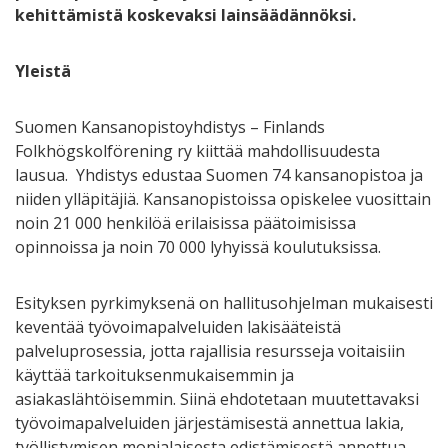
kehittämistä koskevaksi lainsäädännöksi.
Yleistä
Suomen Kansanopistoyhdistys – Finlands
Folkhögskolförening ry kiittää mahdollisuudesta
lausua. Yhdistys edustaa Suomen 74 kansanopistoa ja
niiden ylläpitäjiä. Kansanopistoissa opiskelee vuosittain
noin 21 000 henkilöä erilaisissa päätoimisissa
opinnoissa ja noin 70 000 lyhyissä koulutuksissa.
Esityksen pyrkimyksenä on hallitusohjelman mukaisesti
keventää työvoimapalveluiden lakisääteistä
palveluprosessia, jotta rajallisia resursseja voitaisiin
käyttää tarkoituksenmukaisemmin ja
asiakaslähtöisemmin. Siinä ehdotetaan muutettavaksi
työvoimapalveluiden järjestämisestä annettua lakia,
työllistymisen monialaisesta edistämisestä annettua