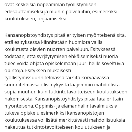
ovat keskeisiä nopeamman työllistymisen
edesauttamiseksi ja muihin palveluihin, esimerkiksi
koulutukseen, ohjaamiseksi.
Kansanopistoyhdistys pitää erityisen myönteisenä sitä,
että esityksessä kiinnitetään huomiota vailla
koulutusta olevien nuorten palveluun. Esityksessä
todetaan, että syrjäytymisen ehkäisemiseksi nuoria
tulee voida ohjata opiskelemaan juuri heille soveltuvia
opintoja. Esityksen mukaisesti
työllistymissuunnitelmassa tai sitä korvaavassa
suunnitelmassa olisi nykyistä laajemmin mahdollista
sopia muuhun kuin tutkintotavoitteiseen koulutukseen
hakemisesta. Kansanopistoyhdistys pitää tätä erittäin
myönteisenä. Oppimis- ja elämänhallintavalmiuksia
tukeva opiskelu esimerkiksi kansanopistojen
koulutuksessa voi lisätä merkittävästi mahdollisuuksia
hakeutua tutkintotavoitteiseen koulutukseen ja