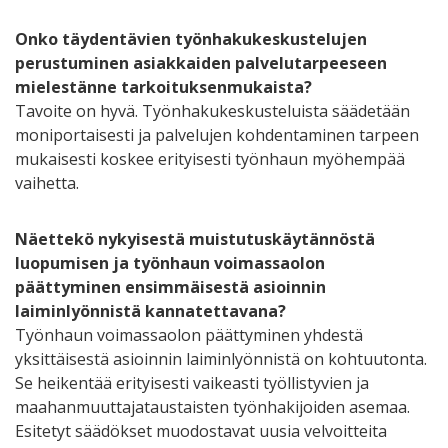
Onko täydentävien työnhakukeskustelujen
perustuminen asiakkaiden palvelutarpeeseen
mielestänne tarkoituksenmukaista?
Tavoite on hyvä. Työnhakukeskusteluista säädetään
moniportaisesti ja palvelujen kohdentaminen tarpeen
mukaisesti koskee erityisesti työnhaun myöhempää
vaihetta.
Näettekö nykyisestä muistutuskäytännöstä
luopumisen ja työnhaun voimassaolon
päättyminen ensimmäisestä asioinnin
laiminlyönnistä kannatettavana?
Työnhaun voimassaolon päättyminen yhdestä
yksittäisestä asioinnin laiminlyönnistä on kohtuutonta.
Se heikentää erityisesti vaikeasti työllistyvien ja
maahanmuuttajataustaisten työnhakijoiden asemaa.
Esitetyt säädökset muodostavat uusia velvoitteita