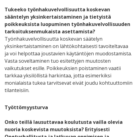
Tukeeko työnhakuvelvollisuutta koskevan
sääntelyn yksinkertaistaminen ja tietyistä
poikkeuksista luopuminen työnhakuvelvollisuuden
tarkoituksenmukaista asettamista?
Työnhakuvelvollisuutta koskevan säätelyn
yksinkertaistaminen on lähtökohtaisesti tavoiteltavaa
ja voi helpottaa joustavien käytäntöjen muodostamista.
Vasta soveltaminen tuo esitettyjen muutosten
vaikutukset esille. Poikkeuksien poistaminen vaatii
tarkkaa yksilöllistä harkintaa, jotta esimerkiksi
monialaista tukea tarvitsevat eivät joudu kohtuuttomiin
tilanteisiin.
Työttömyysturva
Onko teillä lausuttavaa koulutusta vailla olevia
nuoria koskevista muutoksista? Erityisesti
Opetushallitusta ja Jatkuvan oppimisen ja