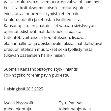
Vailla koulutusta olevien nuorten vahva ohjaaminen
heille tarkoituksenmukaiselle koulutuspolulle
edesauttaa nuoren siirtymistä eteenpäin
koulutuspolulla ja tehostaa työllistymistä.
Kansanopistojen päätoimiset vapaan sivistystyön
opinnot edistävät mahdollisuuksia päästä
tutkintotavoitteiseen koulutukseen, lisäävät
elämänhallinta- ja opiskeluvalmiuksia, mahdollistavat
urasuunnitelman muutokset sekä työllistymistä
tukevan osaamisen hankkimisen.
Suomen Kansanopistoyhdistys-Finlands
Folkhögskolförening ry:n puolesta,
Helsingissä 28.3.2025
Kyösti Nyyssölä Tytti Pantsar
puheenjohtaja toiminnanjohtaja