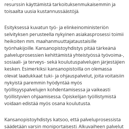
resurssin käyttämistä tarkoituksenmukaisemmin ja
toisaalta uusia kustannussäästöjä.
Esityksessä kuvatun työ- ja elinkeinoministeriön
selvityksen perusteella nykyinen asiakasprosessi toimii
heikoiten mm. maahanmuuttajataustaisille
työnhakijoille. Kansanopistoyhdistys pitää tärkeänä
palveluprosessien kehittämistä yhteistyössä työvoima-,
sosiaali- ja terveys- sekä koulutuspalvelujen järjestäjien
kesken. Esimerkiksi kansanopistoilla on olemassa
olevat laadukkaat tuki- ja ohjauspalvelut, joita voitaisiin
nykyistä paremmin hyödyntää myös
työllisyyspalvelujen kohdentamisessa ja vaikeasti
työllistyvien ohjaamisessa. Opiskelijan työllistymistä
voidaan edistää myös osana koulutusta.
Kansanopistoyhdistys katsoo, että palveluprosessista
säädetään varsin moniportaisesti. Alkuvaiheen palvelut