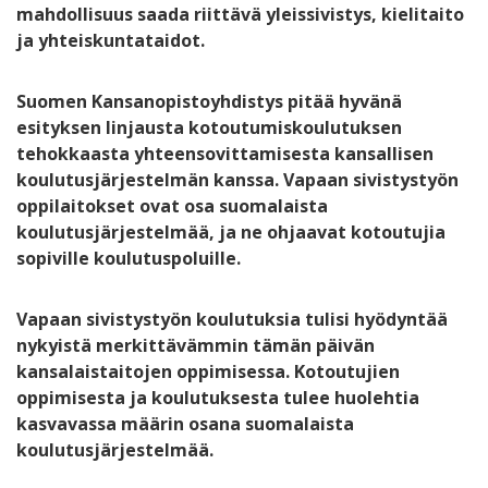
mahdollisuus saada riittävä yleissivistys, kielitaito
ja yhteiskuntataidot.
Suomen Kansanopistoyhdistys pitää hyvänä
esityksen linjausta kotoutumiskoulutuksen
tehokkaasta yhteensovittamisesta kansallisen
koulutusjärjestelmän kanssa. Vapaan sivistystyön
oppilaitokset ovat osa suomalaista
koulutusjärjestelmää, ja ne ohjaavat kotoutujia
sopiville koulutuspoluille.
Vapaan sivistystyön koulutuksia tulisi hyödyntää
nykyistä merkittävämmin tämän päivän
kansalaistaitojen oppimisessa. Kotoutujien
oppimisesta ja koulutuksesta tulee huolehtia
kasvavassa määrin osana suomalaista
koulutusjärjestelmää.