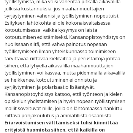
työllistymistä, mikä voisi vähentää pitkällä aikavälillä
julkisia kustannuksia, jos maahanmuuttajien
syrjäytyminen vähenisi ja työllistyminen nopeutuisi.
Esityksen lähtökohta ei ole kokonaisvaltaisessa
kotoutumisessa, vaikka kysymys on laista
kotoutumisen edistämiseksi. Kansanopistoyhdistys on
huolissaan siitä, että vahva painotus nopeaan
työllistymiseen ilman yhteiskunnassa toimimiseen
tarvittavaa riittävää kielitaitoa ja perustaitoja johtaa
siihen, että lyhyellä aikavälillä maahanmuuttajien
työllistyminen voi kasvaa, mutta pidemmällä aikavälillä
se heikkenee, kotoutuminen ei onnistu ja
syrjäytyminen ja polarisaatio lisääntyvät.
Kansanopistoyhdistys katsoo, että työnteon ja kielen
opiskelun yhdistämisen ja hyvin nopean työllistymisen
mallit soveltuvat niille, joilla on lähtömaassa hankittu
riittävä pohjakoulutus ja ammatillista osaamista.
Eriarvoistumisen välttämiseksi tulisi kiinnittää
erityistä huomiota siihen, että kaikilla on