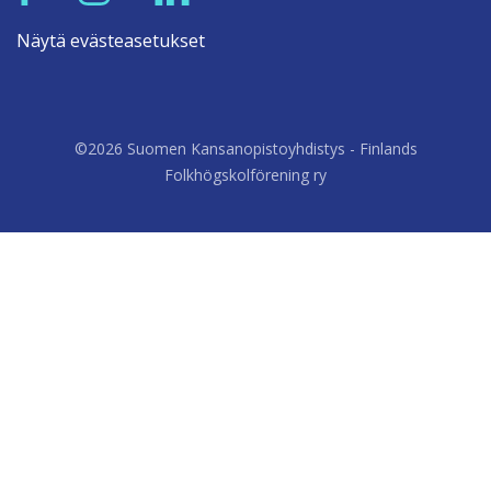
Näytä evästeasetukset
©2026 Suomen Kansanopistoyhdistys - Finlands
Folkhögskolförening ry