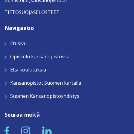
toimisto(at)kansanopistot.fi
TIETOSUOJASELOSTEET
Navigaatio
Etusivu
Opiskelu kansanopistossa
Etsi koulutuksia
Kansanopistot Suomen kartalla
Suomen Kansanopistoyhdistys
Seuraa meitä