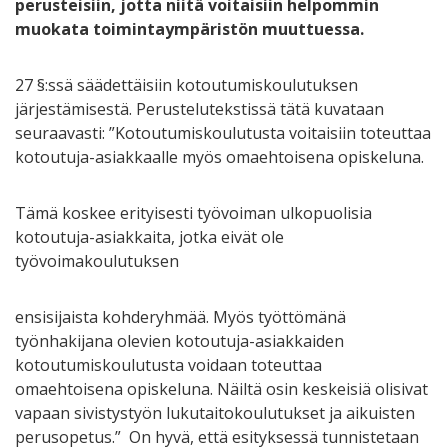
perusteisiin, jotta niitä voitaisiin helpommin
muokata toimintaympäristön muuttuessa.
27 §:ssä säädettäisiin kotoutumiskoulutuksen
järjestämisestä. Perustelutekstissä tätä kuvataan
seuraavasti: ”Kotoutumiskoulutusta voitaisiin toteuttaa
kotoutuja-asiakkaalle myös omaehtoisena opiskeluna.
Tämä koskee erityisesti työvoiman ulkopuolisia
kotoutuja-asiakkaita, jotka eivät ole
työvoimakoulutuksen
ensisijaista kohderyhmää. Myös työttömänä
työnhakijana olevien kotoutuja-asiakkaiden
kotoutumiskoulutusta voidaan toteuttaa
omaehtoisena opiskeluna. Näiltä osin keskeisiä olisivat
vapaan sivistystyön lukutaitokoulutukset ja aikuisten
perusopetus.” On hyvä, että esityksessä tunnistetaan