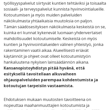
työllisyyspalvelut siirtyvät kuntien tehtäviksi ja toisaalta
sosiaali- ja terveyspalvelut kunnista hyvinvointialueille.
Kotoutumisen ja myös muiden palveluiden
näkökulmasta yhtäaikaisia muutoksia on paljon.
Tämän säädösesityksen näkökulmasta keskeistä on se,
kuinka eri kunnat kykenevät luomaan yhdenvertaiset
mahdollisuudet kotoutumiselle. Keskeistä on myös
kuntien ja hyvinvointialueiden välinen yhteistyö, jonka
rakentaminen vaatii aikaa. Alueellisesti eriävät
käytännöt ja ohjeet ovat olleet kotoutumistyön
hankaluutena nykyisen lainsäädännön aikana.
Kansanopistoyhdistys pitää hyvänä, että
esityksellä tavoitellaan alkuvaiheen
ohjauspalveluiden parempaa kohdentumista ja
kotoutujan tarpeisiin vastaamista.
Ehdotuksen mukaan muutosten tavoitteena on
nopeuttaa maahanmuuttajien kotoutumista ja