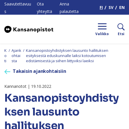
H
Saavutettavuu
Ota
Anna
FI
SV
EN
s
yhteyttä
palautetta
Valikko
Etsi
K
/
Ajank
/
Kansanopistoyhdistyksen lausunto hallituksen
o
ohtai
esityksestä eduskunnalle laiksi kotoutumisen
ti
sta
edistämisestä ja siihen liittyviksi laeiksi
Takaisin ajankohtaisiin
Kannanotot | 19.10.2022
Kansanopistoyhdisty
ksen lausunto
hallituksen