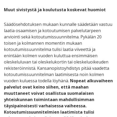
Muut sivistystä ja koulutusta koskevat huomiot
Säädösehdotuksen mukaan kunnalle säädetään vastuu
laatia osaamisen ja kotoutumisen palvelutarpeen
arviointi sekä kotoutumissuunnitelma. Pykälän 20
toisen ja kolmannen momentin mukaan
kotoutumissuunnitelma tulisi laatia viiveettä ja
enintään kolmen vuoden kuluttua ensimmäisen
oleskeluluvan tai oleskelukortin tai oleskeluoikeuden
rekisteröinnistä. Kansanopistoyhdistys pitää vaadetta
kotoutumissuunnitelman laatimisesta noin kolmen
vuoden kuluessa todella löyhänä.
Nopeat alkuvaiheen
palvelut ovat keino siihen, että maahan
muuttaneet voivat osallistua suomalaisen
yhteiskunnan toimintaan mahdollisimman
täysipainoisesti varhaisessa vaiheessa.
Kotoutumissuunnitelmien laatimista tulisi