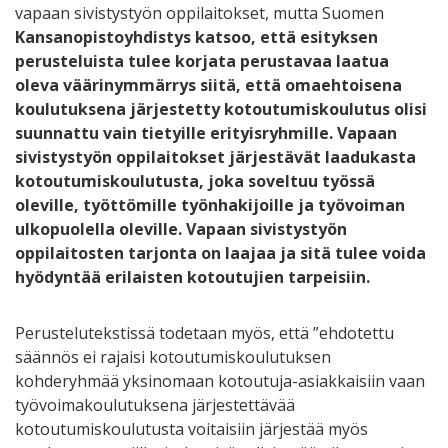
vapaan sivistystyön oppilaitokset, mutta Suomen
Kansanopistoyhdistys katsoo, että esityksen
perusteluista tulee korjata perustavaa laatua
oleva väärinymmärrys siitä, että omaehtoisena
koulutuksena järjestetty kotoutumiskoulutus olisi
suunnattu vain tietyille erityisryhmille. Vapaan
sivistystyön oppilaitokset järjestävät laadukasta
kotoutumiskoulutusta, joka soveltuu työssä
oleville, työttömille työnhakijoille ja työvoiman
ulkopuolella oleville. Vapaan sivistystyön
oppilaitosten tarjonta on laajaa ja sitä tulee voida
hyödyntää erilaisten kotoutujien tarpeisiin.
Perustelutekstissä todetaan myös, että ”ehdotettu
säännös ei rajaisi kotoutumiskoulutuksen
kohderyhmää yksinomaan kotoutuja-asiakkaisiin vaan
työvoimakoulutuksena järjestettävää
kotoutumiskoulutusta voitaisiin järjestää myös