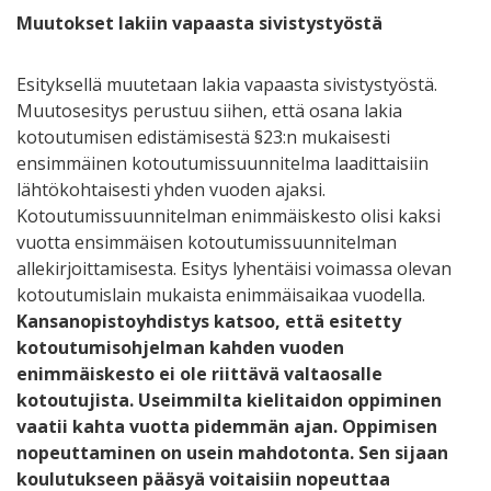
Muutokset lakiin vapaasta sivistystyöstä
Esityksellä muutetaan lakia vapaasta sivistystyöstä.
Muutosesitys perustuu siihen, että osana lakia
kotoutumisen edistämisestä §23:n mukaisesti
ensimmäinen kotoutumissuunnitelma laadittaisiin
lähtökohtaisesti yhden vuoden ajaksi.
Kotoutumissuunnitelman enimmäiskesto olisi kaksi
vuotta ensimmäisen kotoutumissuunnitelman
allekirjoittamisesta. Esitys lyhentäisi voimassa olevan
kotoutumislain mukaista enimmäisaikaa vuodella.
Kansanopistoyhdistys katsoo, että esitetty
kotoutumisohjelman kahden vuoden
enimmäiskesto ei ole riittävä valtaosalle
kotoutujista. Useimmilta kielitaidon oppiminen
vaatii kahta vuotta pidemmän ajan. Oppimisen
nopeuttaminen on usein mahdotonta. Sen sijaan
koulutukseen pääsyä voitaisiin nopeuttaa