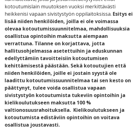
kotoutumislain muutoksen vuoksi merkittävästi
heikkenisi vapaan sivistystyön oppilaitoksissa.
Esitys ei
lisää niiden henkilöiden, joilla ei ole voimassa
olevaa kotoutumissuunnitelmaa, mahdollisuuksia
osallistua opintoihin maksutta aiempaan
verrattuna. Tilanne on korjattava, jotta
hallitusohjelmassa asetettuihin ja eduskunnan
edellyttämiin tavoitteisiin kotoutumisen
kehittämisestä päästään. Sekä kotoutujien että
niiden henkilöiden, joille ei jostain syystä ole
laadittu kotoutumissuunnitelmaa tai sen kesto on
päättynyt, tulee voida osallistua vapaan
sivistystyön kotoutumista tukeviin opintoihin ja
kielikoulutukseen maksutta
100 %
valtionosuusrahoituksella. Kielikoulutukseen ja
kotoutumista edistäviin opintoihin on voitava
osallistua joustavasti.