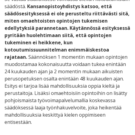
säädöstä.
Kansanopistoyhdistys katsoo, että
säädösesityksessä ei ole perusteltu riittävästi sitä,
miten omaehtoisten opintojen tukemisen
edellytyksiä parannetaan. Käytännössä esityksessä
pyritään huolehtimaan siitä, että opintojen
tukeminen ei heikkene, kun
kotoutumissuunnitelman enimmäiskestoa
rajataan.
Säännöksen 1 momentin mukaan opintojen
muodostamaa kokonaisuutta voidaan tukea enintään
24 kuukauden ajan ja 2 momentin mukaan aikuisten
perusopetuksen osalta enintään 48 kuukauden ajan.
Esitys ei tarjoa lisää mahdollisuuksia oppia kieltä ja
perustaitoja. Lisäksi omaehtoisiin opintoihin on lisätty
pohjoismaista työvoimapalvelumallia koskevassa
säädöksessä laaja työnhakuvelvoite, joka heikentää
mahdollisuuksia keskittyä kielen oppimiseen
entisestään.