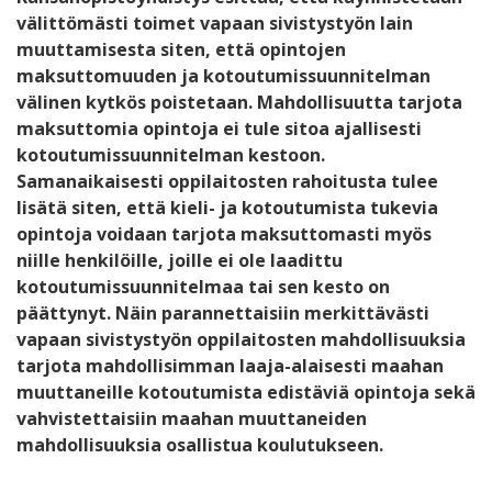
välittömästi toimet vapaan sivistystyön lain
muuttamisesta siten, että opintojen
maksuttomuuden ja kotoutumissuunnitelman
välinen kytkös poistetaan. Mahdollisuutta tarjota
maksuttomia opintoja ei tule sitoa ajallisesti
kotoutumissuunnitelman kestoon.
Samanaikaisesti oppilaitosten rahoitusta tulee
lisätä siten, että kieli- ja kotoutumista tukevia
opintoja voidaan tarjota maksuttomasti myös
niille henkilöille, joille ei ole laadittu
kotoutumissuunnitelmaa tai sen kesto on
päättynyt. Näin parannettaisiin merkittävästi
vapaan sivistystyön oppilaitosten mahdollisuuksia
tarjota mahdollisimman laaja-alaisesti maahan
muuttaneille kotoutumista edistäviä opintoja sekä
vahvistettaisiin maahan muuttaneiden
mahdollisuuksia osallistua koulutukseen.