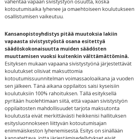
vähentää vapaan sivistystyön osuutta, koska
kotoutumisaika lyhenee ja omaehtoiseen koulutukseen
osallistumisen vaikeutuu.
Kansanopistoyhdistys pitää muutoksia lakiin
vapaasta sivistystyöstä osana esitettyä
säädöskokonaisuutta muiden säädösten
muuttamisen vuoksi kuitenkin välttämättöminä.
Esityksen mukaan vapaana sivistystyönä järjestettävät
koulutukset olisivat maksuttomia
kotoutumissuunnitelman voimassaoloaikana ja vuoden
sen jälkeen. Tänä aikana oppilaitos saisi kyseisiin
koulutuksiin 100% rahoituksen. Tällä esityksellä
pyritään huolehtimaan siitä, että vapaan sivistystyön
oppilaitosten mahdollisuudet tarjota maksutonta
koulutusta eivät merkittävästi heikkenisi hallituksen
esitysluonnokseen liittyvän kotoutumisajan
enimmäiskeston lyhenemisestä. Esitys on sinällään
kannatettava, jotta järjestämisedellytykset eivät