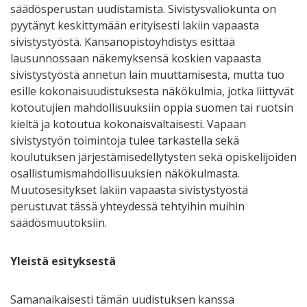
säädösperustan uudistamista. Sivistysvaliokunta on
pyytänyt keskittymään erityisesti lakiin vapaasta
sivistystyöstä. Kansanopistoyhdistys esittää
lausunnossaan näkemyksensä koskien vapaasta
sivistystyöstä annetun lain muuttamisesta, mutta tuo
esille kokonaisuudistuksesta näkökulmia, jotka liittyvät
kotoutujien mahdollisuuksiin oppia suomen tai ruotsin
kieltä ja kotoutua kokonaisvaltaisesti. Vapaan
sivistystyön toimintoja tulee tarkastella sekä
koulutuksen järjestämisedellytysten sekä opiskelijoiden
osallistumismahdollisuuksien näkökulmasta.
Muutosesitykset lakiin vapaasta sivistystyöstä
perustuvat tässä yhteydessä tehtyihin muihin
säädösmuutoksiin.
Yleistä esityksestä
Samanaikaisesti tämän uudistuksen kanssa