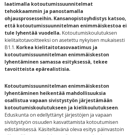
laatimalla kotoutumissuunnitelmat
tehokkaammin ja panostamalla
ohjausprosesseihin. Kansanopistoyhdistys katsoo,
että kotoutumissuunnitelman enimmäiskestoa ei
tule lyhentää vuodella.
Kotoutumiskoulutuksen
kielitaitotavoitteeksi on asetettu nykyisen mukaisesti
B1.1.
Korkea kielitaitotasovaatimus ja
kotoutumissuunnitelman enimmäiskeston
lyhentäminen samassa esityksessä, tekee
tavoitteista epärealistisia.
Kotoutumissuunnitelman enimmäiskeston
lyhentäminen heikentää mahdollisuuksia
osallistua vapaan sivistystyön järjestämään
kotoutumiskoulutukseen ja kielikoulutukseen
.
Eduskunta on edellyttänyt järjestöjen ja vapaan
sivistystyön osuuden kasvattamista kotoutumisen
edistämisessä. Käsiteltävänä oleva esitys päinvastoin