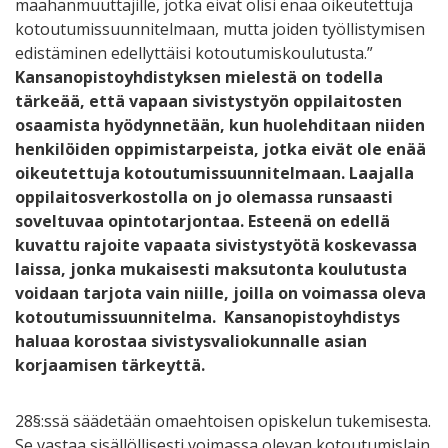
maahanmuuttajille, jotka eivät olisi enää oikeutettuja
kotoutumissuunnitelmaan, mutta joiden työllistymisen
edistäminen edellyttäisi kotoutumiskoulutusta.”
Kansanopistoyhdistyksen mielestä on todella
tärkeää, että vapaan sivistystyön oppilaitosten
osaamista hyödynnetään, kun huolehditaan niiden
henkilöiden oppimistarpeista, jotka eivät ole enää
oikeutettuja kotoutumissuunnitelmaan. Laajalla
oppilaitosverkostolla on jo olemassa runsaasti
soveltuvaa opintotarjontaa. Esteenä on edellä
kuvattu rajoite vapaata sivistystyötä koskevassa
laissa, jonka mukaisesti maksutonta koulutusta
voidaan tarjota vain niille, joilla on voimassa oleva
kotoutumissuunnitelma. Kansanopistoyhdistys
haluaa korostaa sivistysvaliokunnalle asian
korjaamisen tärkeyttä.
28§:ssä säädetään omaehtoisen opiskelun tukemisesta.
Se vastaa sisällöllisesti voimassa olevan kotoutumislain