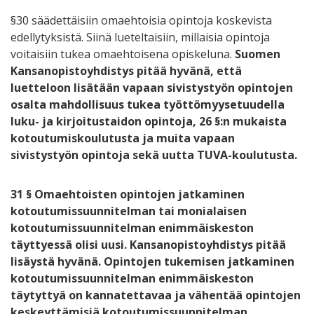
§30 säädettäisiin omaehtoisia opintoja koskevista
edellytyksistä. Siinä lueteltaisiin, millaisia opintoja
voitaisiin tukea omaehtoisena opiskeluna.
Suomen
Kansanopistoyhdistys pitää hyvänä, että
luetteloon lisätään vapaan sivistystyön opintojen
osalta mahdollisuus tukea työttömyysetuudella
luku- ja kirjoitustaidon opintoja, 26 §:n mukaista
kotoutumiskoulutusta ja muita vapaan
sivistystyön opintoja sekä uutta TUVA-koulutusta.
31 § Omaehtoisten opintojen jatkaminen
kotoutumissuunnitelman tai monialaisen
kotoutumissuunnitelman enimmäiskeston
täyttyessä olisi uusi. Kansanopistoyhdistys pitää
lisäystä hyvänä. Opintojen tukemisen jatkaminen
kotoutumissuunnitelman enimmäiskeston
täytyttyä on kannatettavaa ja vähentää opintojen
keskeyttämisiä kotoutumissuunnitelman