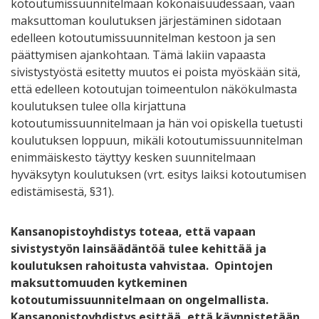
kotoutumissuunnitelmaan kokonaisuudessaan, vaan
maksuttoman koulutuksen järjestäminen sidotaan
edelleen kotoutumissuunnitelman kestoon ja sen
päättymisen ajankohtaan. Tämä lakiin vapaasta
sivistystyöstä esitetty muutos ei poista myöskään sitä,
että edelleen kotoutujan toimeentulon näkökulmasta
koulutuksen tulee olla kirjattuna
kotoutumissuunnitelmaan ja hän voi opiskella tuetusti
koulutuksen loppuun, mikäli kotoutumissuunnitelman
enimmäiskesto täyttyy kesken suunnitelmaan
hyväksytyn koulutuksen (vrt. esitys laiksi kotoutumisen
edistämisestä, §31).
Kansanopistoyhdistys toteaa, että vapaan
sivistystyön lainsäädäntöä tulee kehittää ja
koulutuksen rahoitusta vahvistaa. Opintojen
maksuttomuuden kytkeminen
kotoutumissuunnitelmaan on ongelmallista.
Kansanopistoyhdistys esittää, että käynnistetään