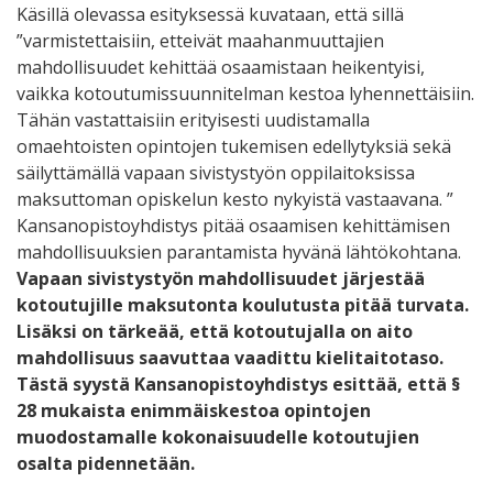
Käsillä olevassa esityksessä kuvataan, että sillä
”varmistettaisiin, etteivät maahanmuuttajien
mahdollisuudet kehittää osaamistaan heikentyisi,
vaikka kotoutumissuunnitelman kestoa lyhennettäisiin.
Tähän vastattaisiin erityisesti uudistamalla
omaehtoisten opintojen tukemisen edellytyksiä sekä
säilyttämällä vapaan sivistystyön oppilaitoksissa
maksuttoman opiskelun kesto nykyistä vastaavana. ”
Kansanopistoyhdistys pitää osaamisen kehittämisen
mahdollisuuksien parantamista hyvänä lähtökohtana.
Vapaan sivistystyön mahdollisuudet järjestää
kotoutujille maksutonta koulutusta pitää turvata.
Lisäksi on tärkeää, että kotoutujalla on aito
mahdollisuus saavuttaa vaadittu kielitaitotaso.
Tästä syystä Kansanopistoyhdistys esittää, että §
28 mukaista enimmäiskestoa opintojen
muodostamalle kokonaisuudelle kotoutujien
osalta pidennetään.