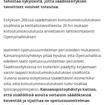
tehostaa nykyisestä, jotta säädösesityksen
tavoitteet voisivat toteutua.
Esityksen 26§:ssä säädettäisiin kotoutumiskoulutuksen
sisällöstä ja kielitaitotavoitteesta. 26 §:n mukaan
kotoutumiskoulutusta annettaisiin lähtökohtaisesti
Opetushallituksen
laatimien opetussuunnitelman perusteiden mukaisesti.
Kansanopistoyhdistys pitää hyvänä, että Opetushallitus
edelleen laatii opetussuunnitelman perusteet.
Säädösesityksessä on kuitenkin päädytty kirjaamaan
varsin laajasti kotoutumiskoulutuksen sisällöistä.
Uutena asiana esityksessä säädettäisiin esimerkiksi
siitä, että kotoutumiskoulutuksen tulisi sisältää
työssäoppimisjakso
. Kansanopistoyhdistys katsoo,
että sisällöllisiä asioita voitaisiin säädöksessä
keventää ja sijoittaa ne opetussuunnitelman