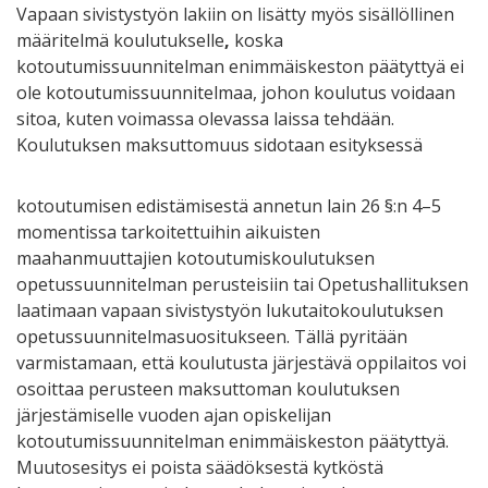
Vapaan sivistystyön lakiin on lisätty myös sisällöllinen
määritelmä koulutukselle
,
koska
kotoutumissuunnitelman enimmäiskeston päätyttyä ei
ole kotoutumissuunnitelmaa, johon koulutus voidaan
sitoa, kuten voimassa olevassa laissa tehdään.
Koulutuksen maksuttomuus sidotaan esityksessä
kotoutumisen edistämisestä annetun lain 26 §:n 4–5
momentissa tarkoitettuihin aikuisten
maahanmuuttajien kotoutumiskoulutuksen
opetussuunnitelman perusteisiin tai Opetushallituksen
laatimaan vapaan sivistystyön lukutaitokoulutuksen
opetussuunnitelmasuositukseen. Tällä pyritään
varmistamaan, että koulutusta järjestävä oppilaitos voi
osoittaa perusteen maksuttoman koulutuksen
järjestämiselle vuoden ajan opiskelijan
kotoutumissuunnitelman enimmäiskeston päätyttyä.
Muutosesitys ei poista säädöksestä kytköstä