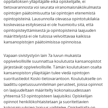
oppilaitoksen ylläpitäjälle eikä opiskelijalle, ei
tietovarannosta voi seurata viranomaisnäkökulmasta
opintojen päätoimisuutta tai opintojen etenemistä
opintopisteinä. Lausunnolla olevassa opintotukilakia
koskevassa esityksessä ei ole huomioitu sitä, että
opintopisteyttämisestä ja opintopisteinä laajuuden
määrittelystä ei ole tulossa velvoittavaa kaikissa
kansanopistojen päätoimisissa opinnoissa.
Vapaan sivistystyön lain 7a luvun mukaista
oppivelvollisille suunnattua koulutusta kansanopistot
järjestävät oppivelvollisille. Tämän koulutuksen osalta
kansanopiston ylläpitäjän tulee viedä opintojen
suoritustiedot Koski-tietovarantoon. Koulutukselle on
laadittu opetussuunnitelman perusteet, joissa opinnot
on laajuudeltaan määritelty kokonaisuudessaan
yhteensä 53 opintopisteen laajuisiksi. Opiskelijan
opinnot henkilökohtaistetaan ja suoritettavien
kokonaisuuksien laajuus vaihtelee. Opiskelijalla on