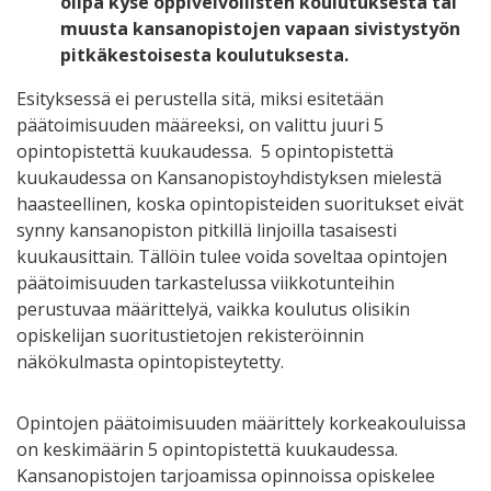
olipa kyse oppivelvollisten koulutuksesta tai
muusta kansanopistojen vapaan sivistystyön
pitkäkestoisesta koulutuksesta.
Esityksessä ei perustella sitä, miksi esitetään
päätoimisuuden määreeksi, on valittu juuri 5
opintopistettä kuukaudessa. 5 opintopistettä
kuukaudessa on Kansanopistoyhdistyksen mielestä
haasteellinen, koska opintopisteiden suoritukset eivät
synny kansanopiston pitkillä linjoilla tasaisesti
kuukausittain. Tällöin tulee voida soveltaa opintojen
päätoimisuuden tarkastelussa viikkotunteihin
perustuvaa määrittelyä, vaikka koulutus olisikin
opiskelijan suoritustietojen rekisteröinnin
näkökulmasta opintopisteytetty.
Opintojen päätoimisuuden määrittely korkeakouluissa
on keskimäärin 5 opintopistettä kuukaudessa.
Kansanopistojen tarjoamissa opinnoissa opiskelee