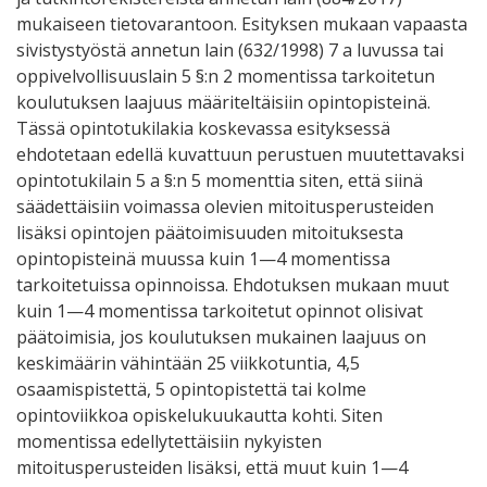
mukaiseen tietovarantoon. Esityksen mukaan vapaasta
sivistystyöstä annetun lain (632/1998) 7 a luvussa tai
oppivelvollisuuslain 5 §:n 2 momentissa tarkoitetun
koulutuksen laajuus määriteltäisiin opintopisteinä.
Tässä opintotukilakia koskevassa esityksessä
ehdotetaan edellä kuvattuun perustuen muutettavaksi
opintotukilain 5 a §:n 5 momenttia siten, että siinä
säädettäisiin voimassa olevien mitoitusperusteiden
lisäksi opintojen päätoimisuuden mitoituksesta
opintopisteinä muussa kuin 1—4 momentissa
tarkoitetuissa opinnoissa. Ehdotuksen mukaan muut
kuin 1—4 momentissa tarkoitetut opinnot olisivat
päätoimisia, jos koulutuksen mukainen laajuus on
keskimäärin vähintään 25 viikkotuntia, 4,5
osaamispistettä, 5 opintopistettä tai kolme
opintoviikkoa opiskelukuukautta kohti. Siten
momentissa edellytettäisiin nykyisten
mitoitusperusteiden lisäksi, että muut kuin 1—4