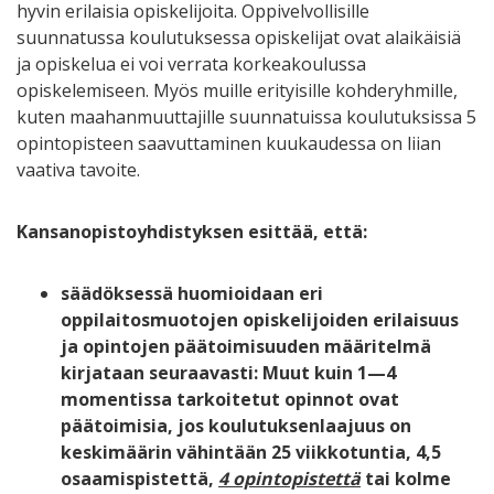
hyvin erilaisia opiskelijoita. Oppivelvollisille
suunnatussa koulutuksessa opiskelijat ovat alaikäisiä
ja opiskelua ei voi verrata korkeakoulussa
opiskelemiseen. Myös muille erityisille kohderyhmille,
kuten maahanmuuttajille suunnatuissa koulutuksissa 5
opintopisteen saavuttaminen kuukaudessa on liian
vaativa tavoite.
Kansanopistoyhdistyksen esittää, että:
säädöksessä huomioidaan eri
oppilaitosmuotojen opiskelijoiden erilaisuus
ja opintojen päätoimisuuden määritelmä
kirjataan seuraavasti: Muut kuin 1—4
momentissa tarkoitetut opinnot ovat
päätoimisia, jos koulutuksenlaajuus on
keskimäärin vähintään 25 viikkotuntia, 4,5
osaamispistettä,
4 opintopistettä
tai kolme