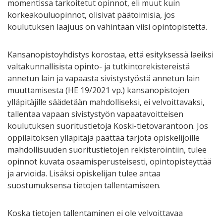
momentissa tarkoitetut opinnot, eli muut kuin
korkeakouluopinnot, olisivat päätoimisia, jos
koulutuksen laajuus on vähintään viisi opintopistettä.
Kansanopistoyhdistys korostaa, että esityksessä laeiksi
valtakunnallisista opinto- ja tutkintorekistereistä
annetun lain ja vapaasta sivistystyöstä annetun lain
muuttamisesta (HE 19/2021 vp.) kansanopistojen
ylläpitäjille säädetään mahdolliseksi, ei velvoittavaksi,
tallentaa vapaan sivistystyön vapaatavoitteisen
koulutuksen suoritustietoja Koski-tietovarantoon. Jos
oppilaitoksen ylläpitäjä päättää tarjota opiskelijoille
mahdollisuuden suoritustietojen rekisteröintiin, tulee
opinnot kuvata osaamisperusteisesti, opintopisteyttää
ja arvioida. Lisäksi opiskelijan tulee antaa
suostumuksensa tietojen tallentamiseen.
Koska tietojen tallentaminen ei ole velvoittavaa