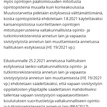
myös opintojen päätoimisuuden mitoitusta
opintopisteinä muualla kuin korkeakoulussa.
Muutostarvetta pidetään esityksessä välttämättömänä,
koska opintopisteitä ehdotetaan 1.8.2021 käytettäväksi
kansanopistoissa suoritettavien opintojen
mitoitusperusteena valtakunnallisista opinto- ja
tutkintorekistereistä annetun lain ja vapaasta
sivistystyöstä annetun lain muuttamisesta annetussa
hallituksen esityksessä (HE 19/2021 vp.).
Eduskunnalle 25.2.2021 annetussa hallituksen
esityksessä laeiksi valtakunnallisista opinto- ja
tutkintorekistereistä annetun lain ja vapaasta
sivistystyöstä annetun lain muuttamisesta (HE 19/2021
vp.) ehdotetaan säädettäväksi, että vapaan sivistystyön
oppilaitosten ylläpitäjille säädettäisiin mahdolliseksi
tallentaa vapaan sivistystyön vapaatavoitteisen
koulutuksen suoritustietoja valtakunnalliseen opinto-
ja tutkintorekistereistä annetun lain (884/2017)