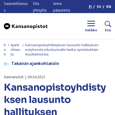
H
Saavutettavuu
Ota
Anna
FI
SV
EN
s
yhteyttä
palautetta
Valikko
Etsi
K
/
Ajank
/
Kansanopistoyhdistyksen lausunto hallituksen
o
ohtais
esityksestä eduskunnalle laeiksi opintotukilain
ti
ta
muuttamisesta
Takaisin ajankohtaisiin
Kannanotot | 09.04.2021
Kansanopistoyhdisty
ksen lausunto
hallituksen