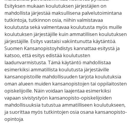
Esityksen mukaan koulutuksen järjestäjien on
mahdollista järjestää maksullisena palvelutoimintana
tutkintoja, tutkinnon osia, niihin valmistavaa
koulutusta sekä valmentavaa koulutusta myös muille
koulutuksen järjestäjille kuin ammatillisen koulutuksen
järjestäjille. Esitys vastaisi vakiintunutta käytäntöä.
Suomen Kansanopistoyhdistys kannattaa esitystä ja
katsoo, että esitys edistää koulutusten
laadunvarmistusta. Tämä käytäntö mahdollistaa
esimerkiksi ammatillista koulutusta järjestäville
kansanopistoille mahdollisuuden tarjota koulutuksia
oman alueen muiden kansanopistojen tai oppilaitosten
opiskelijoille. Näin voidaan laajentaa esimerkiksi
vapaan sivistystyön kansanopisto-opiskelijoiden
mahdollisuuksia tutustua ammatilliseen koulutukseen,
ja suorittaa myös tutkintojen osia osana kansanopisto-
opintoja.