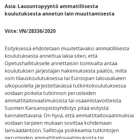
Asia: Lausuntopyyntö ammatillisesta
koulutuksesta annetun lain muuttamisesta
Viite: VN/28336/2020
Esityksessä ehdotetaan muutettavaksi ammatillisesta
koulutuksesta annettua lakia siten, että
Opetushallitukselle annettaisiin toimivalta antaa
koulutuksen järjestäjän hakemuksesta päätös, miltä
osin tilauskoulutuksessa tai Euroopan talousalueen
ulkopuolella järjestettävässä tutkintokoulutuksessa
voidaan poiketa tutkinnon perusteiden
ammattitaitovaatimuksista tai osaamistavoitteista.
Suomen Kansanopistoyhdistys pitää esitystä
kannatettavana. On hyvä, että ammattitaitovaatimuksia
voidaan tarpeen mukaan sovittaa kohdemaan
lainsäädäntöön. Sallittuja poikkeamia tutkintojen
perusteiden ammattitaitovaatimuksista tai