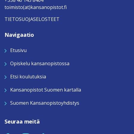
+358 40 145 8464
toimisto(at)kansanopistot.fi
TIETOSUOJASELOSTEET
Navigaatio
Etusivu
Opiskelu kansanopistossa
Etsi koulutuksia
Kansanopistot Suomen kartalla
Suomen Kansanopistoyhdistys
Seuraa meitä