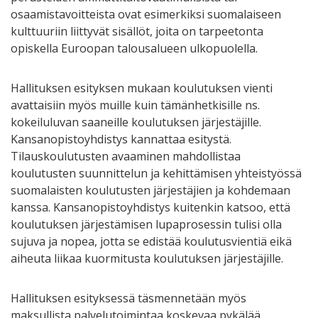
osaamistavoitteista ovat esimerkiksi suomalaiseen
kulttuuriin liittyvät sisällöt, joita on tarpeetonta
opiskella Euroopan talousalueen ulkopuolella.
Hallituksen esityksen mukaan koulutuksen vienti
avattaisiin myös muille kuin tämänhetkisille ns.
kokeiluluvan saaneille koulutuksen järjestäjille.
Kansanopistoyhdistys kannattaa esitystä.
Tilauskoulutusten avaaminen mahdollistaa
koulutusten suunnittelun ja kehittämisen yhteistyössä
suomalaisten koulutusten järjestäjien ja kohdemaan
kanssa. Kansanopistoyhdistys kuitenkin katsoo, että
koulutuksen järjestämisen lupaprosessin tulisi olla
sujuva ja nopea, jotta se edistää koulutusvientiä eikä
aiheuta liikaa kuormitusta koulutuksen järjestäjille.
Hallituksen esityksessä täsmennetään myös
maksullista palvelutoimintaa koskevaa pykälää.