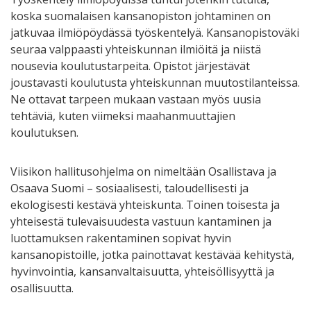
koska suomalaisen kansanopiston johtaminen on
jatkuvaa ilmiöpöydässä työskentelyä. Kansanopistoväki
seuraa valppaasti yhteiskunnan ilmiöitä ja niistä
nousevia koulutustarpeita. Opistot järjestävät
joustavasti koulutusta yhteiskunnan muutostilanteissa.
Ne ottavat tarpeen mukaan vastaan myös uusia
tehtäviä, kuten viimeksi maahanmuuttajien
koulutuksen.
Viisikon hallitusohjelma on nimeltään Osallistava ja
Osaava Suomi – sosiaalisesti, taloudellisesti ja
ekologisesti kestävä yhteiskunta. Toinen toisesta ja
yhteisestä tulevaisuudesta vastuun kantaminen ja
luottamuksen rakentaminen sopivat hyvin
kansanopistoille, jotka painottavat kestävää kehitystä,
hyvinvointia, kansanvaltaisuutta, yhteisöllisyyttä ja
osallisuutta.