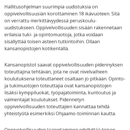
Hallitusohjelman suurimpia uudistuksia on
oppivelvollisuusiän korottaminen 18 ikävuoteen. Sitä
on verrattu merkittävyydessä peruskoulu-
uudistukseen. Oppivelvollisuuden sisään rakennetaan
erilaisia tuki- ja opintomuotoja, jotka voidaan
sisällyttää toisen asteen tutkintoihin. Ollaan
kansanopistojen kotikentällä.
Kansanopistot saavat oppivelvollisuuden pidennyksen
toteuttajina tehtävän, jota ne ovat nivelvaiheen
koulutuksena toteuttaneet osaltaan jo pitkään. Opinto-
ja tukimuotojen toteuttajia ovat kansanopistojen
lisäksi kymppiluokat, työpajatoiminta, kuntoutus ja
valmentajat koulutukset. Pidennetyn
oppivelvollisuuden toteuttajien kannattaa tehdä
yhteistyötä esimerkiksi Ohjaamo-toiminnan kautta.
Oppivelvollisuuden laajentaminen edellyttää toisen