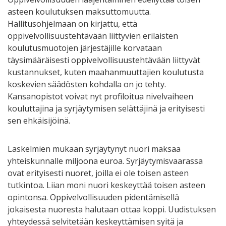
asteen koulutuksen maksuttomuutta.
Hallitusohjelmaan on kirjattu, että
oppivelvollisuustehtävään liittyvien erilaisten
koulutusmuotojen järjestäjille korvataan
täysimääräisesti oppivelvollisuustehtävään liittyvät
kustannukset, kuten maahanmuuttajien koulutusta
koskevien säädösten kohdalla on jo tehty.
Kansanopistot voivat nyt profiloitua nivelvaiheen
kouluttajina ja syrjäytymisen selättäjinä ja erityisesti
sen ehkäisijöinä.
Laskelmien mukaan syrjäytynyt nuori maksaa
yhteiskunnalle miljoona euroa. Syrjäytymisvaarassa
ovat erityisesti nuoret, joilla ei ole toisen asteen
tutkintoa. Liian moni nuori keskeyttää toisen asteen
opintonsa. Oppivelvollisuuden pidentämisellä
jokaisesta nuoresta halutaan ottaa koppi. Uudistuksen
yhteydessä selvitetään keskeyttämisen syitä ja