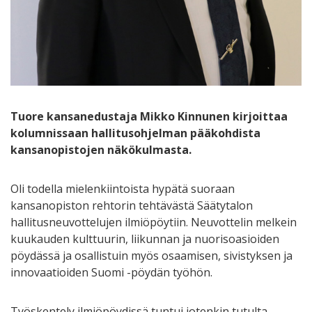
Tuore kansanedustaja Mikko Kinnunen kirjoittaa
kolumnissaan hallitusohjelman pääkohdista
kansanopistojen näkökulmasta.
Oli todella mielenkiintoista hypätä suoraan
kansanopiston rehtorin tehtävästä Säätytalon
hallitusneuvottelujen ilmiöpöytiin. Neuvottelin melkein
kuukauden kulttuurin, liikunnan ja nuorisoasioiden
pöydässä ja osallistuin myös osaamisen, sivistyksen ja
innovaatioiden Suomi -pöydän työhön.
Työskentely ilmiöpöydissä tuntui jotenkin tutulta,