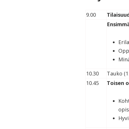
9.00
Tilaisuu
Ensimmä
Eril
Oppi
Minä
10.30
Tauko (1
10.45
Toisen 
Koht
opis
Hyvi