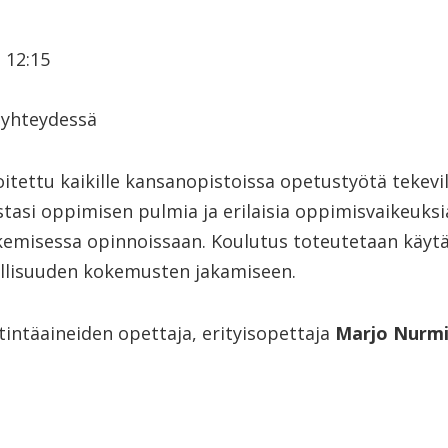
 12:15
-yhteydessä
itettu kaikille kansanopistoissa opetustyötä tekevil
tasi oppimisen pulmia ja erilaisia oppimisvaikeuksi
ukemisessa opinnoissaan. Koulutus toteutetaan käytä
llisuuden kokemusten jakamiseen.
tintäaineiden opettaja, erityisopettaja
Marjo Nurm