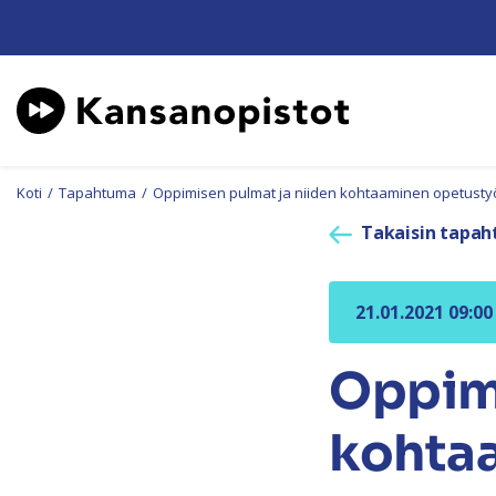
Koti
/
Tapahtuma
/
Oppimisen pulmat ja niiden kohtaaminen opetust
Takaisin tapah
21.01.2021 09:00
Oppimi
kohta