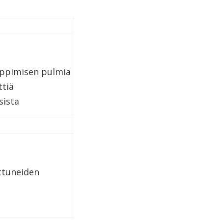
 oppimisen pulmia
ttiä
sista
ittuneiden