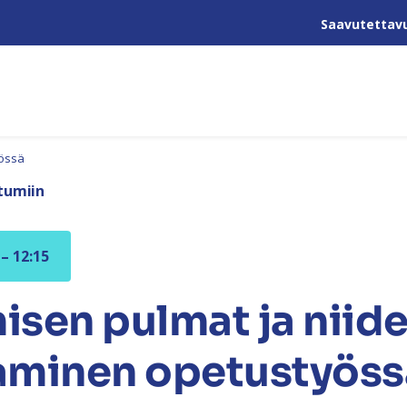
Saavutettav
yössä
tumiin
 – 12:15
sen pulmat ja niid
aminen opetustyöss