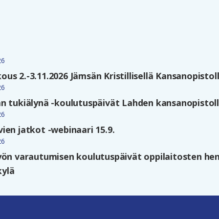
26
s 2.-3.11.2026 Jämsän Kristillisellä Kansanopistol
26
n tukiälynä -koulutuspäivät Lahden kansanopistolla
26
ien jatkot -webinaari 15.9.
26
yön varautumisen koulutuspäivät oppilaitosten hen
kylä