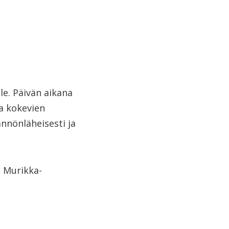
le. Päivän aikana
a kokevien
nnönläheisesti ja
i
Murikka-