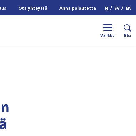
H
FI
SV
EN
uus
Ota yhteyttä
Anna palautetta
Valikko
Etsi
en
ä