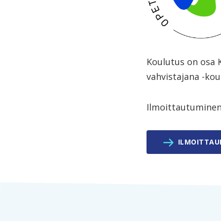
Koulutus on osa K
vahvistajana -kou
Ilmoittautuminen 
ILMOITTA