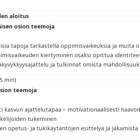
den aloitus
isen osion teemoja
aisia tapoja tarkastella oppimisvaikeuksia ja muita
misvaikeuden kiertyminen osaksi opittua identitee
kyvykkyysajattelu ja tulkinnat omista mahdollisuuk
5 min)
osion teemoja
i kasvun ajattelutapaa – motivationaalisesti haavo
kelijoiden tukeminen
en opetus- ja tukikäytäntöjen esittelyä ja jakamista