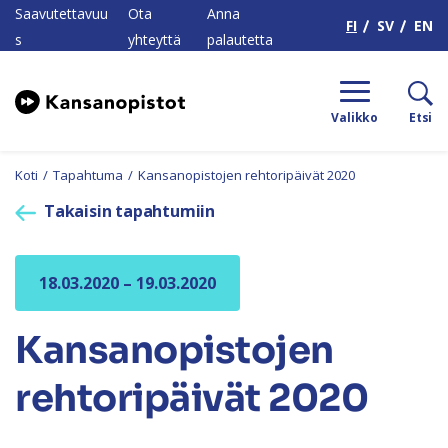
H
Saavutettavuu
Ota
Anna
FI
SV
EN
s
yhteyttä
palautetta
Valikko
Etsi
Koti
/
Tapahtuma
/
Kansanopistojen rehtoripäivät 2020
Takaisin tapahtumiin
18.03.2020 – 19.03.2020
Kansanopistojen
rehtoripäivät 2020