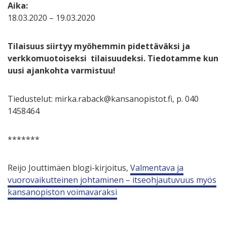
Aika:
18.03.2020 – 19.03.2020
Tilaisuus siirtyy myöhemmin pidettäväksi ja
verkkomuotoiseksi tilaisuudeksi. Tiedotamme kun
uusi ajankohta varmistuu!
Tiedustelut: mirka.raback@kansanopistot.fi, p. 040
1458464
*******
Reijo Jouttimäen blogi-kirjoitus,
Valmentava ja
vuorovaikutteinen johtaminen – itseohjautuvuus myös
kansanopiston voimavaraksi