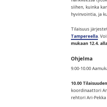
siihen, kuinka k
hyvinvointia, ja k
Tilaisuus järjest
Tampereella
. Vo
mukaan 12.4. all
Ohjelma
9.00-10.00 Aamuka
10.00 Tilaisuude
koordinaattori A
rehtori Ari-Pekka