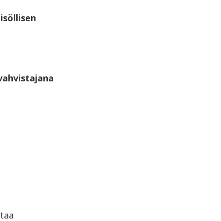
isöllisen
 vahvistajana
ttaa