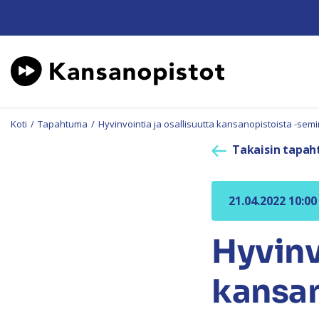
Koti
/
Tapahtuma
/
Hyvinvointia ja osallisuutta kansanopistoista -semi
Takaisin tapah
21.04.2022 10:00
Hyvinv
kansan