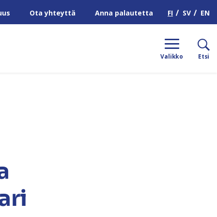
H
FI
SV
EN
uus
Ota yhteyttä
Anna palautetta
Valikko
Etsi
a
ari