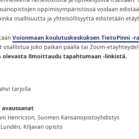
ansanopistojen oppimisympäristössä voidaan edistää 
uinka osallisuutta ja yhteisöllisyyttä edistetään etäy
etään
Voionmaan koulutuskeskuksen TietoPinni -r
it osallistua joko paikan päällä tai Zoom-etäyhteydel
a olevasta Ilmoittaudu tapahtumaan -linkistä.
hvi tarjolla
n avaussanat
nni Henricson, Suomen Kansanopistoyhdistys
 Lundén, Kiljavan opisto