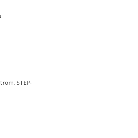
o
t
ström, STEP-