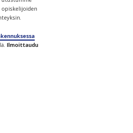
opiskelijoiden
hteyksin.
akennuksessa
lä.
Ilmoittaudu