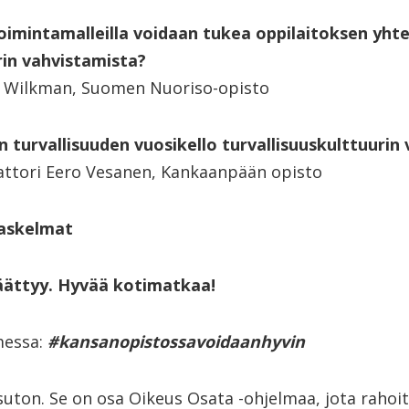
 toimintamalleilla voidaan tukea oppilaitoksen yhte
in vahvistamista?
e Wilkman, Suomen Nuoriso-opisto
n turvallisuuden vuosikello turvallisuuskulttuurin
attori Eero Vesanen, Kankaanpään opisto
 askelmat
päättyy. Hyvää kotimatkaa!
messa:
#kansanopistossavoidaanhyvin
uton. Se on osa Oikeus Osata -ohjelmaa, jota rahoi