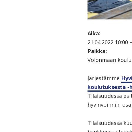
Aika:
21.04.2022 10:00 –
Paikka:
Voionmaan koulu
Järjestämme
Hyvi
koulutuksesta -
Tilaisuudessa es
hyvinvoinnin, osa
Tilaisuudessa ku
hankkeessa työske