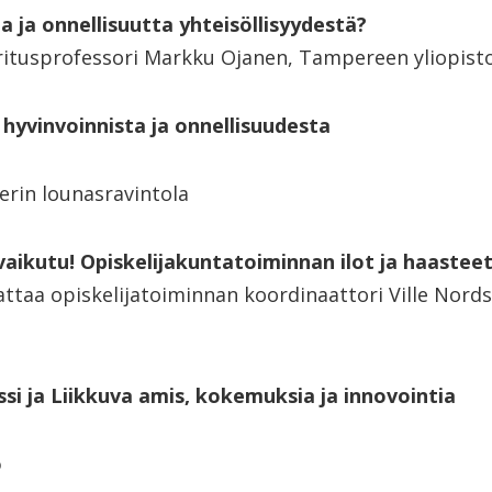
a ja onnellisuutta yhteisöllisyydestä?
itusprofessori Markku Ojanen, Tampereen yliopist
 hyvinvoinnista ja onnellisuudesta
erin lounasravintola
 vaikutu! Opiskelijakuntatoiminnan ilot ja haastee
attaa opiskelijatoiminnan koordinaattori Ville Nord
si ja Liikkuva amis, kokemuksia ja innovointia
o