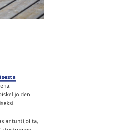
isesta
ena.
iskelijoiden
seksi.
iantuntijoilta,
n. Tutustumme