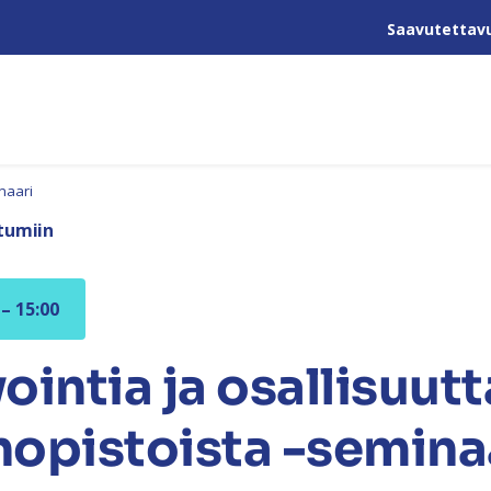
Saavutettav
naari
tumiin
 – 15:00
ointia ja osallisuutt
opistoista -semina