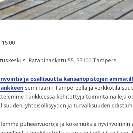
 15:00
tuskeskus, Ratapihankatu 55, 33100 Tampere
nvointia ja osallisuutta kansanopistojen ammatill
hankkeen
seminaarin Tampereella ja verkkotilaisuut
ittelemme hankkeessa kehitettyjä toimintamalleja op
llisuuden, yhteisöllisyyden ja turvallisuuden edistämi
ulemme puheenvuoroja ja kokemuksia hyvinvoinnin as
nnelleeltä henkilöstöltä ja opiskelijoilta itseltää