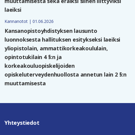
muuttamisesta sekä eräiksi siihen liittyviksi
laeiksi
Kannanotot | 01.06.2026
Kansanopistoyhdistyksen lausunto
luonnoksesta hallituksen esitykseksi laeiksi
yliopistolain, ammattikorkeakoululain,
opintotukilain 4 §:n ja
korkeakouluopiskelijoiden
opiskeluterveydenhuollosta annetun lain 2 §:n
muuttamisesta
Yhteystiedot