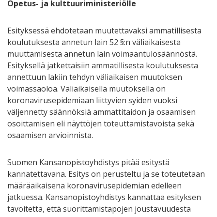
Opetus- ja kulttuuriministeriölle
Esityksessä ehdotetaan muutettavaksi ammatillisesta
koulutuksesta annetun lain 52 §:n väliaikaisesta
muuttamisesta annetun lain voimaantulosäännöstä.
Esityksellä jatkettaisiin ammatillisesta koulutuksesta
annettuun lakiin tehdyn väliaikaisen muutoksen
voimassaoloa. Väliaikaisella muutoksella on
koronavirusepidemiaan liittyvien syiden vuoksi
väljennetty säännöksiä ammattitaidon ja osaamisen
osoittamisen eli näyttöjen toteuttamistavoista sekä
osaamisen arvioinnista.
Suomen Kansanopistoyhdistys pitää esitystä
kannatettavana. Esitys on perusteltu ja se toteutetaan
määräaikaisena koronavirusepidemian edelleen
jatkuessa. Kansanopistoyhdistys kannattaa esityksen
tavoitetta, että suorittamistapojen joustavuudesta