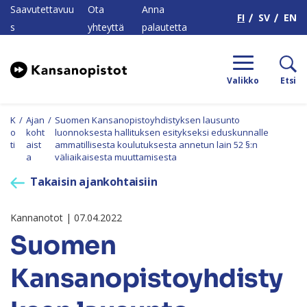
H
Saavutettavuu
Ota
Anna
FI
SV
EN
s
yhteyttä
palautetta
Valikko
Etsi
K
/
Ajan
/
Suomen Kansanopistoyhdistyksen lausunto
o
koht
luonnoksesta hallituksen esitykseksi eduskunnalle
ti
aist
ammatillisesta koulutuksesta annetun lain 52 §:n
a
väliaikaisesta muuttamisesta
Takaisin ajankohtaisiin
Kannanotot | 07.04.2022
Suomen
Kansanopistoyhdisty