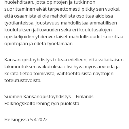
huolehditaan, jotta opintojen ja tutkinnon
suorittaminen eivät tarpeettomasti pitkity sen vuoksi,
että osaamista ei ole mahdollista osoittaa aidoissa
työtilanteissa. Joustavuus mahdollistaa ammatillisen
koulutuksen jatkuvuuden sekä eri koulutusalojen
opiskelijoiden yhdenvertaiset mahdollisuudet suorittaa
opintojaan ja edetä työelämään.
Kansanopistoyhdistys toteaa edelleen, että väliaikaisen
lakimuutoksen vaikutuksia olisi hyvä myös arvioida ja
kerätä tietoa toimivista, vaihtoehtoisista näyttöjen
toteutustavoista.
Suomen Kansanopistoyhdistys – Finlands
Folkhögskolförening ry:n puolesta
Helsingissä 5.4.2022