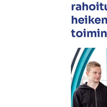
rahoit
heiken
toimin