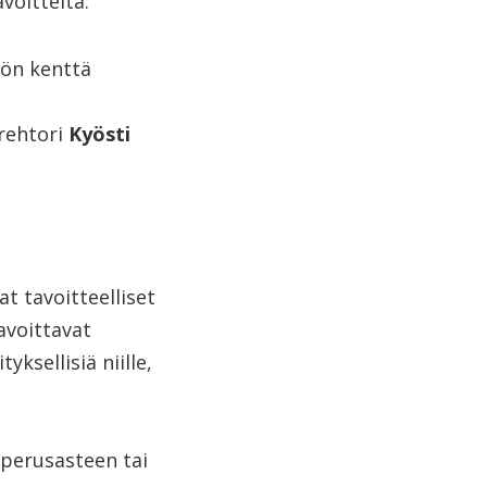
avoitteita.
yön kenttä
o
rehtori
Kyösti
t tavoitteelliset
avoittavat
yksellisiä niille,
 perusasteen tai