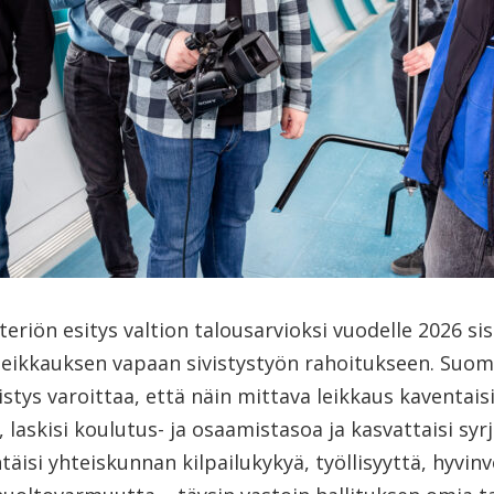
teriön esitys valtion talousarvioksi vuodelle 2026 sis
leikkauksen vapaan sivistystyön rahoitukseen. Suo
tys varoittaa, että näin mittava leikkaus kaventais
 laskisi koulutus- ja osaamistasoa ja kasvattaisi syrj
äisi yhteiskunnan kilpailukykyä, työllisyyttä, hyvinv