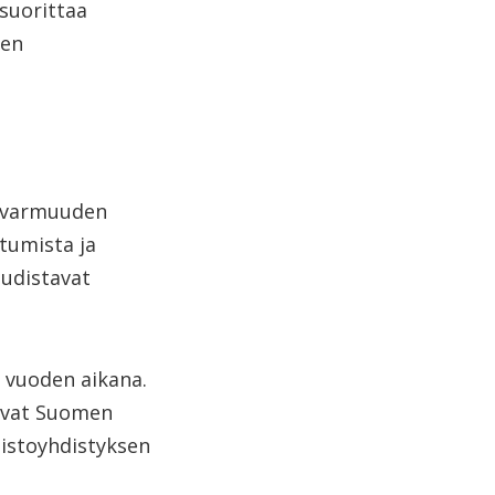
suorittaa
nen
tovarmuuden
utumista ja
uudistavat
5 vuoden aikana.
sivat Suomen
pistoyhdistyksen