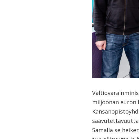
Valtiovarainminis
miljoonan euron 
Kansanopistoyhdis
saavutettavuutta,
Samalla se heikent