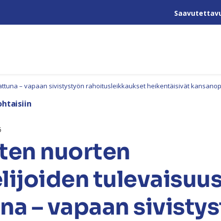
Saavutettav
attuna – vapaan sivistystyön rahoitusleikkaukset heikentäisivät kansanopi
htaisiin
5
ten nuorten
lijoiden tulevaisuu
na – vapaan sivisty