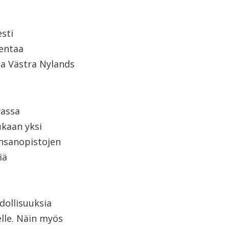
esti
entaa
ja Västra Nylands
vassa
ukaan yksi
ansanopistojen
iä
dollisuuksia
elle. Näin myös