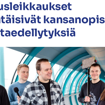
usleikkaukset
täisivät kansanopi
taedellytyksiä