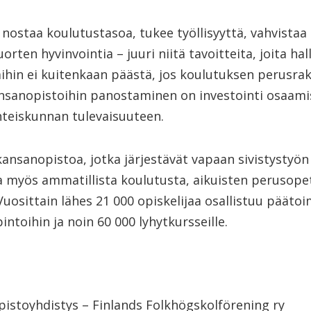
 nostaa koulutustasoa, tukee työllisyyttä, vahvistaa 
rten hyvinvointia – juuri niitä tavoitteita, joita hal
ihin ei kuitenkaan päästä, jos koulutuksen perusra
nsanopistoihin panostaminen on investointi osaami
yhteiskunnan tulevaisuuteen.
nsanopistoa, jotka järjestävät vapaan sivistystyön
a myös ammatillista koulutusta, aikuisten perusope
Vuosittain lähes 21 000 opiskelijaa osallistuu päätoi
intoihin ja noin 60 000 lyhytkursseille.
stoyhdistys – Finlands Folkhögskolförening ry