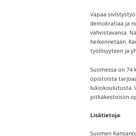
Vapaa sivistystyö
demokratiaa ja nuo
vahvistavansa. Nä
heikennetään. Ka
työllisyyteen ja 
Suomessa on 74 ka
opistoista tarjoa
lukiokoulutusta. 
pitkäkestoisiin op
Lisätietoja
:
Suomen Kansanopi