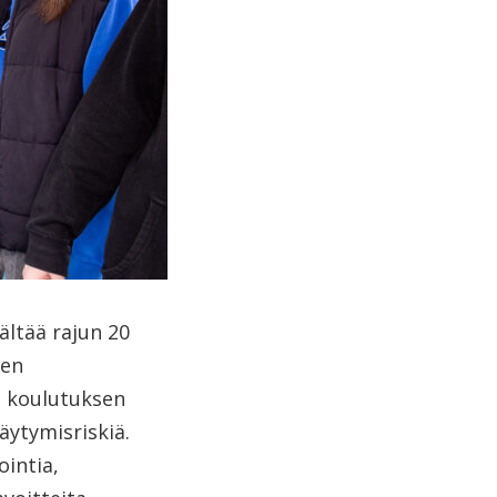
ältää rajun 20
men
i koulutuksen
äytymisriskiä.
ointia,