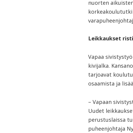
nuorten aikuisten
korkeakoulututki
varapuheenjohtaj
Leikkaukset rist
Vapaa sivistysty
kivijalka. Kansan
tarjoavat koulutu
osaamista ja lisää
– Vapaan sivistys
Uudet leikkaukse
perustuslaissa tu
puheenjohtaja Ny