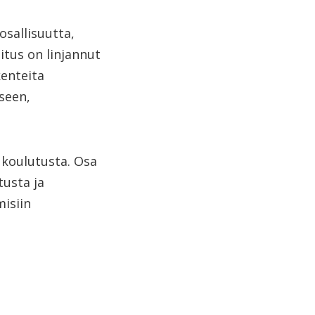
osallisuutta,
litus on linjannut
kenteita
seen,
 koulutusta. Osa
tusta ja
misiin