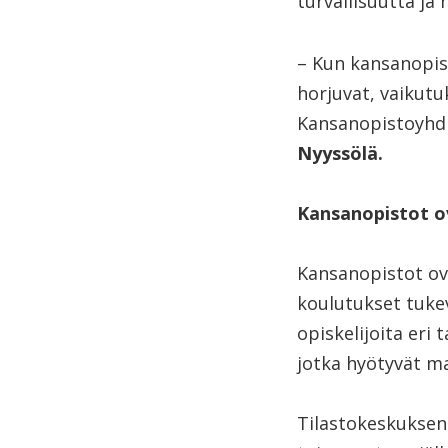
turvallisuutta ja
– Kun kansanopist
horjuvat, vaikutu
Kansanopistoyhdi
Nyyssölä.
Kansanopistot ov
Kansanopistot ova
koulutukset tukev
opiskelijoita eri 
jotka hyötyvät m
Tilastokeskuksen