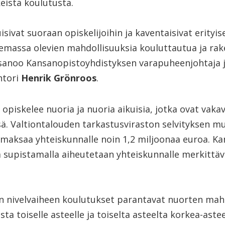
keistä koulutusta.
sivat suoraan opiskelijoihin ja kaventaisivat erityis
massa olevien mahdollisuuksia kouluttautua ja rak
 sanoo Kansanopistoyhdistyksen varapuheenjohtaja 
htori
Henrik Grönroos
.
opiskelee nuoria ja nuoria aikuisia, jotka ovat vaka
sä. Valtiontalouden tarkastusviraston selvityksen m
 maksaa yhteiskunnalle noin 1,2 miljoonaa euroa. K
a supistamalla aiheutetaan yhteiskunnalle merkittäv
n nivelvaiheen koulutukset parantavat nuorten mah
ta toiselle asteelle ja toiselta asteelta korkea-aste