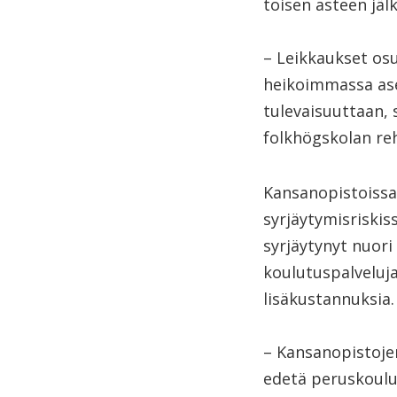
toisen asteen jäl
– Leikkaukset osui
heikoimmassa ase
tulevaisuuttaan,
folkhögskolan re
Kansanopistoissa 
syrjäytymisriskis
syrjäytynyt nuori
koulutuspalveluj
lisäkustannuksia.
– Kansanopistoje
edetä peruskoulus