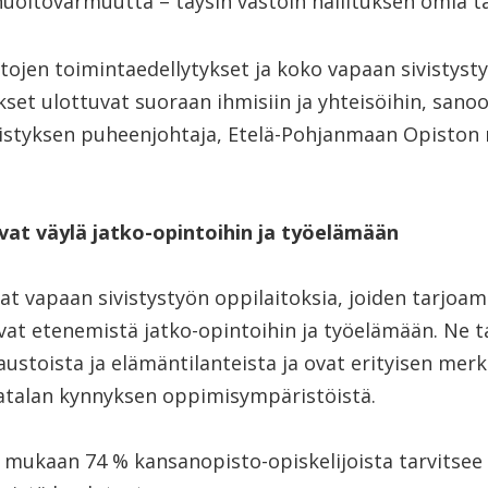
 huoltovarmuutta – täysin vastoin hallituksen omia t
ojen toimintaedellytykset ja koko vapaan sivistyst
kset ulottuvat suoraan ihmisiin ja yhteisöihin, sano
styksen puheenjohtaja, Etelä-Pohjanmaan Opiston 
at väylä jatko-opintoihin ja työelämään
t vapaan sivistystyön oppilaitoksia, joiden tarjoama
at etenemistä jatko-opintoihin ja työelämään. Ne t
taustoista ja elämäntilanteista ja ovat erityisen merkit
atalan kynnyksen oppimisympäristöistä.
 mukaan 74 % kansanopisto-opiskelijoista tarvitsee