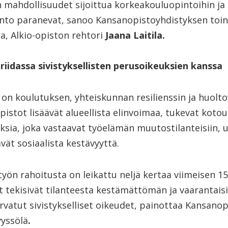
 mahdollisuudet sijoittua korkeakouluopintoihin ja 
nto paranevat, sanoo Kansanopistoyhdistyksen toi
a, Alkio-opiston rehtori
Jaana Laitila.
iriidassa sivistyksellisten perusoikeuksien kanssa
ö on koulutuksen, yhteiskunnan resilienssin ja huol
opistot lisäävät alueellista elinvoimaa, tukevat koto
ksia, joka vastaavat työelämän muutostilanteisiin, 
vät sosiaalista kestävyyttä.
työn rahoitusta on leikattu neljä kertaa viimeisen 1
t tekisivät tilanteesta kestämättömän ja vaarantai
rvatut sivistykselliset oikeudet, painottaa Kansano
yssölä
.