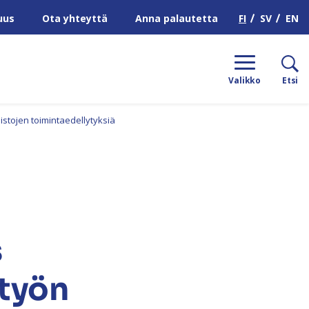
H
FI
SV
EN
uus
Ota yhteyttä
Anna palautetta
Valikko
Etsi
stojen toimintaedellytyksiä
s
styön