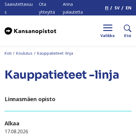
H
Saavutettavuu
Ota
Anna
FI
SV
EN
s
yhteyttä
palautetta
Valikko
Etsi
Koti
/
Koulutus
/
Kauppatieteet -linja
Kauppatieteet -linja
Linnasmäen opisto
Alkaa
17.08.2026