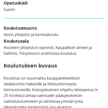
Opetuskieli
Suomi
Koulutusmuoto
Avoin yliopisto ja korkeakoulu
Koulutusala
Avoimen yliopiston opinnot, Kaupalliset aineet ja
hallinto, Yliopistoon orientoiva koulutus
Koulutuksen kuvaus
Koulutus on suunnattu kauppatieteellisiin
tiedekuntiin hakeville ja liiketoiminnasta
kiinnostuneille. Kokopäiväinen ohjattu lähiopetus (n
25 h/viikko) antaa valmiudet pääsykokeisiin
valmistautumiseen ja vahvistaa ymmärrystä
liiketalouden keskeisistä osa-alueista: