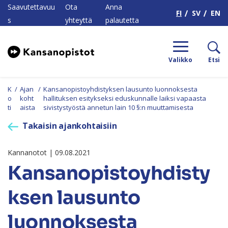
H
Saavutettavuu
Ota
Anna
FI
SV
EN
s
yhteyttä
palautetta
Valikko
Etsi
K
/
Ajan
/
Kansanopistoyhdistyksen lausunto luonnoksesta
o
koht
hallituksen esitykseksi eduskunnalle laiksi vapaasta
ti
aista
sivistystyöstä annetun lain 10 §:n muuttamisesta
Takaisin ajankohtaisiin
Kannanotot | 09.08.2021
Kansanopistoyhdisty
ksen lausunto
luonnoksesta