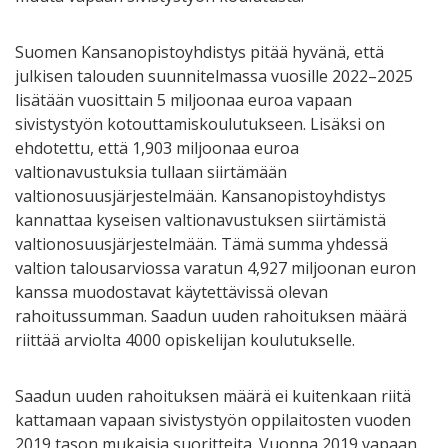
Suomen Kansanopistoyhdistys pitää hyvänä, että
julkisen talouden suunnitelmassa vuosille 2022–2025
lisätään vuosittain 5 miljoonaa euroa vapaan
sivistystyön kotouttamiskoulutukseen. Lisäksi on
ehdotettu, että 1,903 miljoonaa euroa
valtionavustuksia tullaan siirtämään
valtionosuusjärjestelmään. Kansanopistoyhdistys
kannattaa kyseisen valtionavustuksen siirtämistä
valtionosuusjärjestelmään. Tämä summa yhdessä
valtion talousarviossa varatun 4,927 miljoonan euron
kanssa muodostavat käytettävissä olevan
rahoitussumman. Saadun uuden rahoituksen määrä
riittää arviolta 4000 opiskelijan koulutukselle.
Saadun uuden rahoituksen määrä ei kuitenkaan riitä
kattamaan vapaan sivistystyön oppilaitosten vuoden
2019 tason mukaisia suoritteita. Vuonna 2019 vapaan