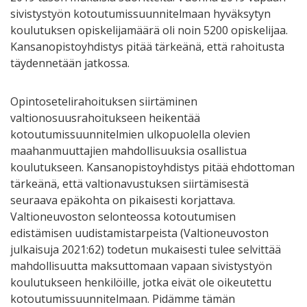
sivistystyön kotoutumissuunnitelmaan hyväksytyn
koulutuksen opiskelijamäärä oli noin 5200 opiskelijaa.
Kansanopistoyhdistys pitää tärkeänä, että rahoitusta
täydennetään jatkossa.
Opintosetelirahoituksen siirtäminen
valtionosuusrahoitukseen heikentää
kotoutumissuunnitelmien ulkopuolella olevien
maahanmuuttajien mahdollisuuksia osallistua
koulutukseen. Kansanopistoyhdistys pitää ehdottoman
tärkeänä, että valtionavustuksen siirtämisestä
seuraava epäkohta on pikaisesti korjattava.
Valtioneuvoston selonteossa kotoutumisen
edistämisen uudistamistarpeista (Valtioneuvoston
julkaisuja 2021:62) todetun mukaisesti tulee selvittää
mahdollisuutta maksuttomaan vapaan sivistystyön
koulutukseen henkilöille, jotka eivät ole oikeutettu
kotoutumissuunnitelmaan. Pidämme tämän