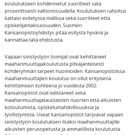
koulutukseen kohdennetut suoritteet sata
prosenttisesti valtionosuudella. Koulutuksen rahoitus
kattaisi esitetyssä mallissa sekä suoritteet että
opiskelijamaksuosuuden. Suomen
Kansanopistoyhdistys pitää esitystä hyvänä ja
kannattaa tätä ehdotusta.
Vapaan sivistystyön toimijat ovat kehittäneet
maahanmuuttajakoulutusta pitkäjänteisesti
kohderyhmän tarpeet huomioiden. Kansanopistoissa
maahanmuuttajien koulutus on ollut erityisenä
kehittämisen kohteena jo vuodesta 2002.
Kansanopistot ovat edistäneet sekä
maahanmuuttajataustaisten nuorten että aikuisten
kotoutumista, opiskelumahdollisuuksia ja
työllistymistä. Useat kansanopistot tarjoavat vapaan
sivistystyön koulutuksen lisäksi maahanmuuttajille
aikuisten perusopetusta ja ammatillista koulutusta.