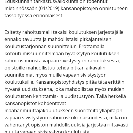
Eduskunnan tarkastusvaliokunta on todennut
mietinnössään (01/2019) kansanopistojen onnistuneen
tässä työssä erinomaisesti.
Esitetty rahoitusmalli takaisi koulutuksen järjestäjälle
ennakoitavuutta ja mahdollistaisi pitkäjänteisen
koulutustarjonnan suunnittelun. Erottamalla
kotoutumissuunnitelmaan hyväksytyn koulutuksen
rahoitus muusta vapaan sivistystyön rahoituksesta,
opistoille mahdollistuu tehdä pitkän aikavälin
suunnitelmat myös muille vapaan sivistystyön
koulutuksille. Kansanopistoyhdistys pitää tätä erittäin
hyvänä uudistuksena, joka mahdollistaa myös muiden
koulutusten kehittämis- ja uudistustyön. Tällä hetkellä
kansanopistot kohdentavat
maahanmuuttajakoulutukseen suoritteita ylläpitäjän
vapaan sivistystyön rahoituskokonaisuudesta, mikä on
vähentänyt opiston mahdollisuuksia järjestää riittävästi
muuta vapaan sivistystyön koulutusta.