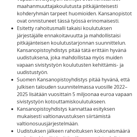
maahanmuuttajakoulutusta pitkäjänteisesti
kohderyhmän tarpeet huomioiden. Kansanopistot
ovat onnistuneet tässä työssä erinomaisesti.
Esitetty rahoitusmalli takaisi koulutuksen
järjestäjälle ennakoitavuutta ja mahdollistaisi
pitkäjänteisen koulutustarjonnan suunnittelun.
Kansanopistoyhdistys pitää tätä erittäin hyvänä
uudistuksena, joka mahdollistaa myös muiden
vapaan sivistystyön koulutusten kehittämis- ja
uudistustyön.
Suomen Kansanopistoyhdistys pitää hyvänä, että
julkisen talouden suunnitelmassa vuosille 2022–
2025 lisätään vuosittain 5 miljoonaa euroa vapaan
sivistystyön kotouttamiskoulutukseen.
Kansanopistoyhdistys kannattaa esityksen
mukaisesti valtionavustuksen siirtämistä
valtionosuusjärjestelmään.
Uudistuksen jälkeen rahoituksen kokonaismäärä