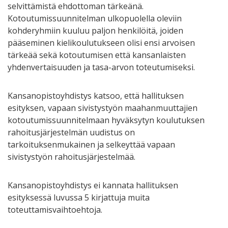
selvittämistä ehdottoman tärkeänä.
Kotoutumissuunnitelman ulkopuolella oleviin
kohderyhmiin kuuluu paljon henkilöitä, joiden
pääseminen kielikoulutukseen olisi ensi arvoisen
tärkeää sekä kotoutumisen että kansanlaisten
yhdenvertaisuuden ja tasa-arvon toteutumiseksi.
Kansanopistoyhdistys katsoo, että hallituksen
esityksen, vapaan sivistystyön maahanmuuttajien
kotoutumissuunnitelmaan hyväksytyn koulutuksen
rahoitusjärjestelmän uudistus on
tarkoituksenmukainen ja selkeyttää vapaan
sivistystyön rahoitusjärjestelmää.
Kansanopistoyhdistys ei kannata hallituksen
esityksessä luvussa 5 kirjattuja muita
toteuttamisvaihtoehtoja.