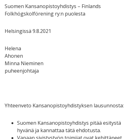
Suomen Kansanopistoyhdistys – Finlands
Folkhögskolförening ry:n puolesta
Helsingissä 9.8.2021
Helena
Ahonen
Minna Nieminen
puheenjohtaja toiminna
Yhteenveto Kansanopistoyhdistyksen lausunnosta:
Suomen Kansanopistoyhdistys pitää esitystä
hyvänä ja kannattaa tätä ehdotusta.
Vapaan sivistystyön toimijat ovat kehittäneet